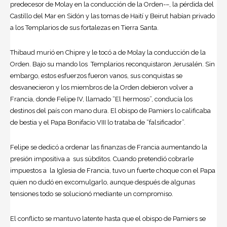
predecesor de Molay en la conducción de la Orden-–, la pérdida del
Castillo del Mar en Sidón y las tomas de Haití y Beirut habían privado
a los Templarios de sus fortalezas en Tierra Santa.
Thibaud murió en Chipre y le tocó a de Molay la conducción de la
Orden. Bajo su mando los Templarios reconquistaron Jerusalén. Sin
embargo, estos esfuerzos fueron vanos, sus conquistas se
desvanecieron y los miembros de la Orden debieron volver a
Francia, donde Felipe IV, llamado “El hermoso”, conducía los
destinos del país con mano dura. El obispo de Pamiers lo calificaba
de bestia y el Papa Bonifacio VIII lo trataba de “falsificador”.
Felipe se dedicó a ordenar las finanzas de Francia aumentando la
presión impositiva a sus súbditos. Cuando pretendió cobrarle
impuestos a la Iglesia de Francia, tuvo un fuerte choque con el Papa
quien no dudó en excomulgarlo, aunque después de algunas
tensiones todo se solucionó mediante un compromiso.
El conflicto se mantuvo latente hasta que el obispo de Pamiers se