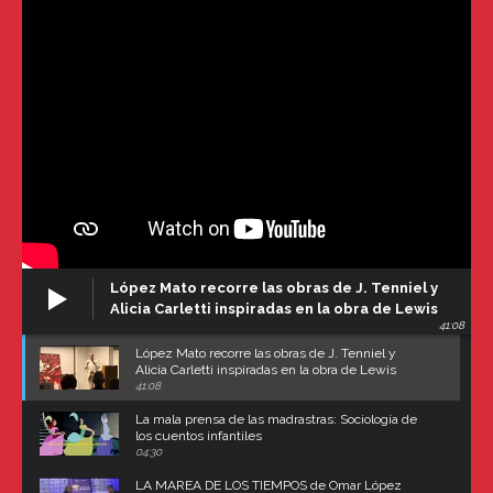
López Mato recorre las obras de J. Tenniel y
Alicia Carletti inspiradas en la obra de Lewis
41:08
Carroll
López Mato recorre las obras de J. Tenniel y
Alicia Carletti inspiradas en la obra de Lewis
Carroll
41:08
La mala prensa de las madrastras: Sociología de
los cuentos infantiles
04:30
LA MAREA DE LOS TIEMPOS de Omar López