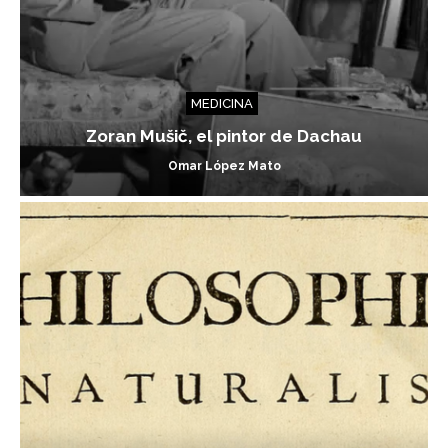
MEDICINA
Zoran Mušič, el pintor de Dachau
Omar López Mato