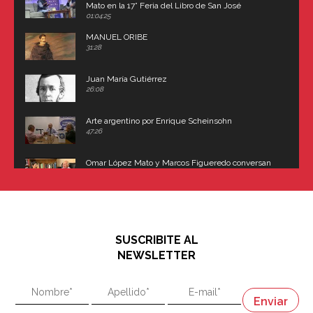
Mato en la 17° Feria del Libro de San José
(Uruguay)
01:04:25
MANUEL ORIBE
31:28
Juan María Gutiérrez
26:08
Arte argentino por Enrique Scheinsohn
47:26
Omar López Mato y Marcos Figueredo conversan
sobre: Revolución de Lavalle y fusilamiento de
Dorrego
16:42
El historiador y editor argentino, Ricardo de Titto,
hablando de el Manco Paz (José María Paz)
48:03
SUSCRIBITE AL
"En política, la estupidez no es una desventaja"
NEWSLETTER
02:58
"En política, la estupidez no es una desventaja"
Napoleón
03:06