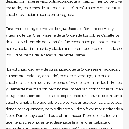
desdijo por haberse visto obligado a declarar bajo tormento… pero ya
era tarde, los bienes de la Orden se habían esfumado y más de 100
caballeros habían muerto en la hoguera.
Finalmente, el 19 de marzo de 1314, Jacques Bernard de Molay,
vigésimo tercer Gran Maestre de la Orden de los pobres Caballeros
de Cristo y el Templo de Salomón, fue condenado por los delitos de
herejía, idolatría, simonía y blasfemia, a morir quemado en la isla de
los Judíos, cerca de la catedral de Notre Dame.
“Es voluntad del rey y de su santidad que la Orden sea erradicada y
su nombre maldito y olvidado”, declaró el verdugo, a lo que el
caballero, casi sin fuerzas, respondió “Eso no le será tan fácil… Felipe
y Clemente me mataron pero no me impedirán morir con la cruz en
el lugar que siempre ha estado” exponiendo una cruz que el mismo
caballero había labrado sobre su piel. Fue arrastrado hacia la estaca
donde seria quemado, pero pidió como último favor morir mirando a
Notre Dame, cuyo perfil dibuja el amanecer. Preso de una fuerza
que llenó su espíritu ante el desenlace final, el gran caballero
reducido a un manojo de huesos exclamó “Dios vengará nuestra