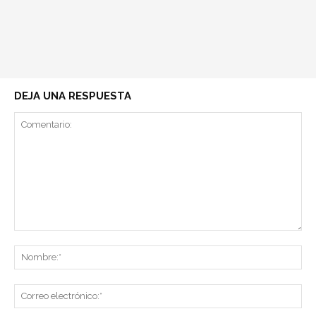
DEJA UNA RESPUESTA
Comentario:
No
Co
ele