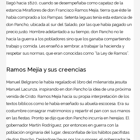
llegó hacia 1820, cuando se desempeñaba como capataz de la
estancia Miraflores de don Francisco Ramos Mejía, tierra que éste le
había comprado a los Pampas. Setenta leguas tenía esta estancia de
don Pancho, ubicada al sur del Salado, por las que había pagado un
precio justo. Hombre adelantado a su tiempo, don Pancho no le
hacía la guerra a los pobladores sino que los ganaba compartiendo
trabajo y comida. Les enseñó a sembrar, a trabajar la hacienda y
respetar sus normas, que eran conocidas como “la Ley de Ramos”.
Ramos Mejía y sus creencias
Manuel Belgrano le había regalado el libro del milenarista jesuita
Manuel Lacunza, inspirando en don Pancho la idea de una próxima
venida de Cristo. Ramos Mejía hacía su propia interpretación de los
textos bíblicos como le había enseñado su abuela escocesa. Era su
costumbre consagrar matrimonios y repartir el pan con sus manos
en las fiestas. Pronto se dijo que don Pancho incurría en herejías. El
gobernador Martín Rodríguez, por entonces en guerra con la
población originaria del lugar, desconfiaba de los hábitos pacifistas
de don Pancho. Dejándose llevar por los rumores, el gobernador le