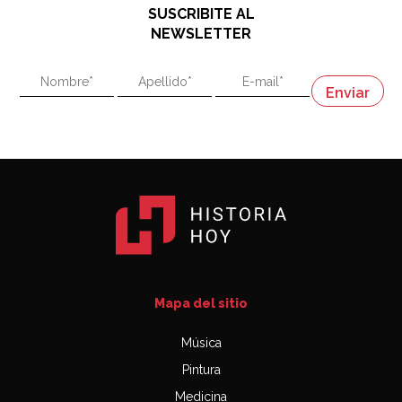
SUSCRIBITE AL
"En política, la estupidez no es una desventaja"
NEWSLETTER
02:58
"En política, la estupidez no es una desventaja"
Napoleón
03:06
Mapa del sitio
Música
Pintura
Medicina