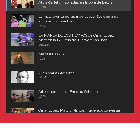
Alicia Carletti inspiradas en la obra de Lewis
Carroll
41:08
La mala prensa de las madrastras: Sociología de
los cuentos infantiles
04:30
LA MAREA DE LOS TIEMPOS de Omar López
Mato en la 17° Feria del Libro de San José
(Uruguay)
01:04:25
MANUEL ORIBE
31:28
Juan María Gutiérrez
26:08
Arte argentino por Enrique Scheinsohn
47:26
Omar López Mato y Marcos Figueredo conversan
sobre: Revolución de Lavalle y fusilamiento de
Dorrego
16:42
El historiador y editor argentino, Ricardo de Titto,
hablando de el Manco Paz (José María Paz)
48:03