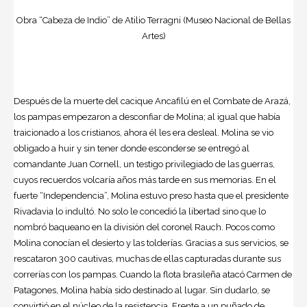
Obra “Cabeza de Indio” de Atilio Terragni (Museo Nacional de Bellas
Artes)
Después de la muerte del cacique Ancafilú en el Combate de Arazá,
los pampas empezaron a desconfiar de Molina; al igual que había
traicionado a los cristianos, ahora él les era desleal. Molina se vio
obligado a huir y sin tener donde esconderse se entregó al
comandante Juan Cornell, un testigo privilegiado de las guerras,
cuyos recuerdos volcaría años más tarde en sus memorias. En el
fuerte “Independencia”, Molina estuvo preso hasta que el presidente
Rivadavia lo indultó. No solo le concedió la libertad sino que lo
nombró baqueano en la división del coronel Rauch. Pocos como
Molina conocían el desierto y las tolderías. Gracias a sus servicios, se
rescataron 300 cautivas, muchas de ellas capturadas durante sus
correrías con los pampas. Cuando la flota brasileña atacó Carmen de
Patagones, Molina había sido destinado al lugar. Sin dudarlo, se
convirtió en el núcleo de la resistencia. Frente a un puñado de