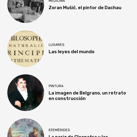
MEDICINA
Zoran Mušič, el pintor de Dachau
LUGARES
Las leyes del mundo
PINTURA
La imagen de Belgrano, un retrato
en construcción
EFEMÉRIDES
La nariz de Cleopatra y las