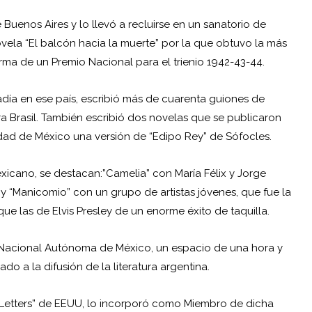
Buenos Aires y lo llevó a recluirse en un sanatorio de
ela “El balcón hacia la muerte” por la que obtuvo la más
rma de un Premio Nacional para el trienio 1942-43-44.
adía en ese país, escribió más de cuarenta guiones de
a Brasil. También escribió dos novelas que se publicaron
dad de México una versión de “Edipo Rey” de Sófocles.
xicano, se destacan:”Camelia” con María Félix y Jorge
 y “Manicomio” con un grupo de artistas jóvenes, que fue la
 que las de
Elvis
Presley de un enorme éxito de taquilla.
d Nacional Autónoma de México, un espacio de una hora y
do a la difusión de la literatura argentina.
nd Letters” de EEUU, lo incorporó como Miembro de dicha