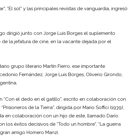
 “El sol” y las principales revistas de vanguardia, ingresó
go dirigió junto con Jorge Luis Borges el suplemento
 de la jefatura de cine, en la vacante dejada por el
ario grupo literario Martín Fierro, ese importante
cedonio Fernández, Jorge Luis Borges, Oliverio Girondo,
rgentina.
en “Con el dedo en el gatillo”, escrito en colaboración con
isioneros de la Tierra”, dirigida por Mario Soffici (1939),
a en colaboración con un hijo de este, llamado Darío
on los éxitos decisivos de “Todo un hombre”, “La guerra
u gran amigo Homero Manzi.