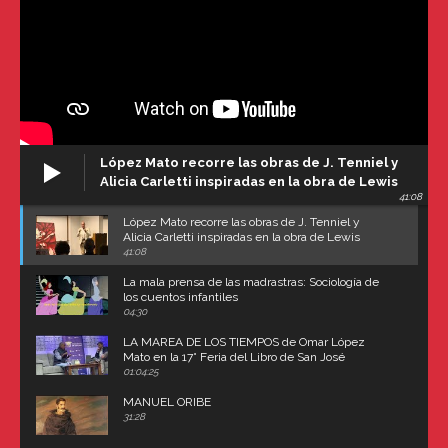
López Mato recorre las obras de J. Tenniel y
Alicia Carletti inspiradas en la obra de Lewis
41:08
Carroll
López Mato recorre las obras de J. Tenniel y
Alicia Carletti inspiradas en la obra de Lewis
Carroll
41:08
La mala prensa de las madrastras: Sociología de
los cuentos infantiles
04:30
LA MAREA DE LOS TIEMPOS de Omar López
Mato en la 17° Feria del Libro de San José
(Uruguay)
01:04:25
MANUEL ORIBE
31:28