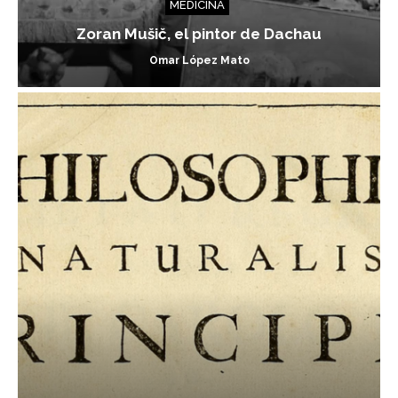
MEDICINA
Zoran Mušič, el pintor de Dachau
Omar López Mato