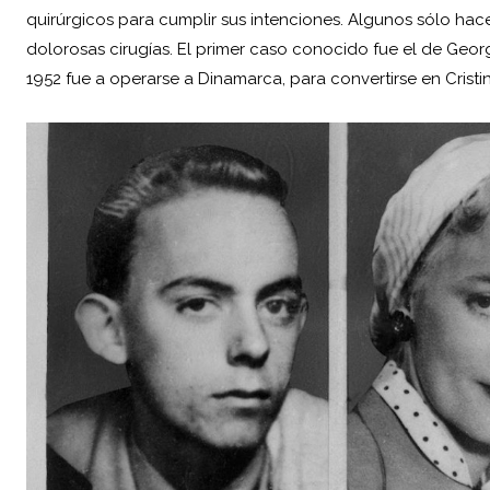
quirúrgicos para cumplir sus intenciones. Algunos sólo ha
dolorosas cirugías. El primer caso conocido fue el de Geo
1952 fue a operarse a Dinamarca, para convertirse en Cristin