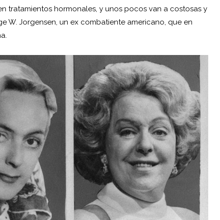
cen tratamientos hormonales, y unos pocos van a costosas y
rge W. Jorgensen, un ex combatiente americano, que en
a.