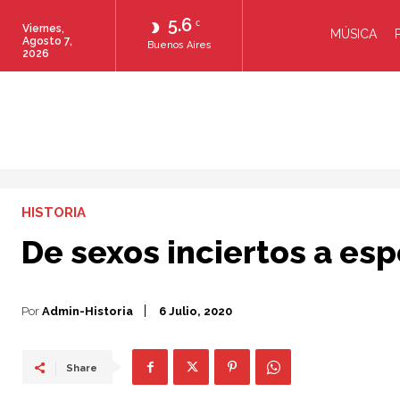
5.6
C
Viernes,
MÚSICA
Agosto 7,
Buenos Aires
2026
HISTORIA
De sexos inciertos a es
Por
Admin-Historia
6 Julio, 2020
Share