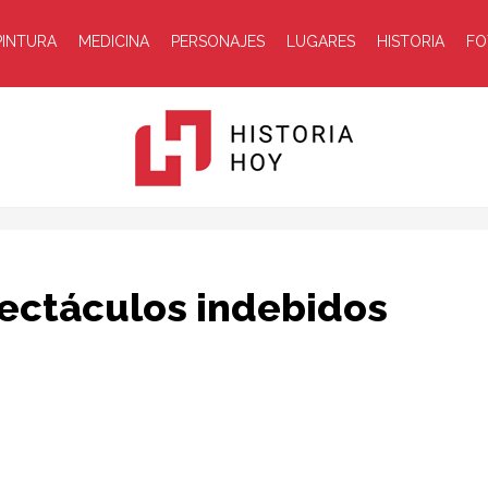
PINTURA
MEDICINA
PERSONAJES
LUGARES
HISTORIA
FO
Historia
pectáculos indebidos
Hoy