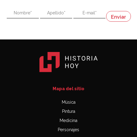
"En política, la estupidez no es una desventaja"
Napoleón
03:06
Mapa del sitio
Música
Pintura
Medicina
Personajes