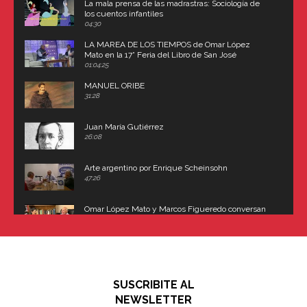
La mala prensa de las madrastras: Sociología de
los cuentos infantiles
04:30
LA MAREA DE LOS TIEMPOS de Omar López
Mato en la 17° Feria del Libro de San José
(Uruguay)
01:04:25
MANUEL ORIBE
31:28
Juan María Gutiérrez
26:08
Arte argentino por Enrique Scheinsohn
47:26
Omar López Mato y Marcos Figueredo conversan
sobre: Revolución de Lavalle y fusilamiento de
Dorrego
16:42
El historiador y editor argentino, Ricardo de Titto,
hablando de el Manco Paz (José María Paz)
48:03
SUSCRIBITE AL
"En política, la estupidez no es una desventaja"
NEWSLETTER
02:58