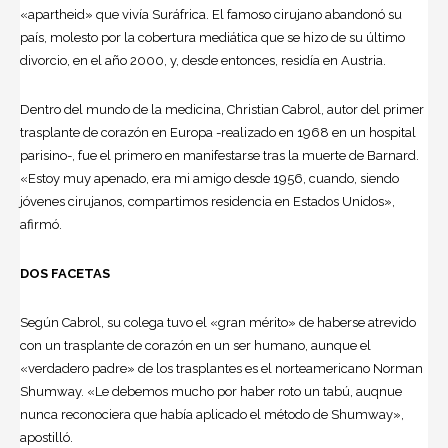
«apartheid» que vivía Suráfrica. El famoso cirujano abandonó su
país, molesto por la cobertura mediática que se hizo de su último
divorcio, en el año 2000, y, desde entonces, residía en Austria.
Dentro del mundo de la
medicina
, Christian Cabrol, autor del primer
trasplante de corazón en Europa -realizado en 1968 en un hospital
parisino-, fue el primero en manifestarse tras la muerte de Barnard.
«Estoy muy apenado, era mi amigo desde 1956, cuando, siendo
jóvenes cirujanos, compartimos residencia en Estados Unidos»,
afirmó.
DOS FACETAS
Según Cabrol, su colega tuvo el «gran mérito» de haberse atrevido
con un trasplante de corazón en un ser humano, aunque el
«verdadero padre» de los trasplantes es el norteamericano Norman
Shumway. «Le debemos mucho por haber roto un tabú, auqnue
nunca reconociera que había aplicado el método de Shumway»,
apostilló.