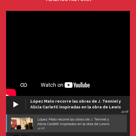
López Mato recorre las obras de J. Tenniel y
Alicia Carletti inspiradas en la obra de Lewis
41:08
Carroll
López Mato recorre las obras de J. Tenniel y
Alicia Carletti inspiradas en la obra de Lewis
Carroll
41:08