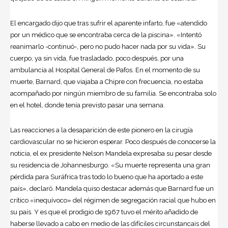
El encargado dijo que tras sufrir el aparente infarto, fue «atendido
por un médico que se encontraba cerca de la piscina». «Intentó
reanimarlo -continuó-, pero no pudo hacer nada por su vida». Su
cuerpo, ya sin vida, fue trasladado, poco después, por una
ambulancia al Hospital General de Pafos. En el momento de su
muerte, Barnard, que viajaba a Chipre con frecuencia, no estaba
acompañado por ningún miembro de su familia. Se encontraba solo
en el hotel, donde tenía previsto pasar una semana.
Las reacciones a la desaparición de este pionero en la cirugía
cardiovascular no se hicieron esperar. Poco después de conocerse la
noticia, el ex presidente
Nelson Mandela
expresaba su pesar desde
su residencia de Johannesburgo. «Su muerte representa una gran
pérdida para Suráfrica tras todo lo bueno que ha aportado a este
país», declaró. Mandela quiso destacar además que Barnard fue un
crítico «inequívoco» del régimen de segregación racial que hubo en
su país. Y es que el prodigio de 1967 tuvo el mérito añadido de
haberse llevado a cabo en medio de las difíciles circunstancais del