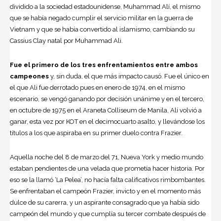
dividido a la sociedad estadounidense, Muhammad Alí, el mismo
que se había negado cumplir el servicio militar en la guerra de
Vietnam y que se había convertido al islamismo, cambiando su
Cassius Clay natal por Muhammad Ali.
Fue el primero de los tres enfrentamientos entre ambos
campeones
y, sin duda, el que más impacto causó. Fue el único en
el que Ali fue derrotado pues en enero de 1974, en el mismo
escenario, se vengó ganando por decisión unánime y en el tercero,
en octubre de 1975 en el Araneta Colliseum de Manila, Alí volvió a
ganar, esta vez por KOT en el decimocuarto asalto, y llevándose los
títulos a los que aspiraba en su primer duelo contra Frazier.
Aquella noche del 8 de marzo del 71, Nueva York y medio mundo
estaban pendientes de una velada que prometía hacer historia. Por
eso se la llamó ‘La Pelea’, no hacía falta calificativos rimbombantes.
Se enfrentaban el campeón Frazier, invicto y en el momento más
dulce de su carerra, y un aspirante consagrado que ya había sido
campeón del mundo y que cumplía su tercer combate después de