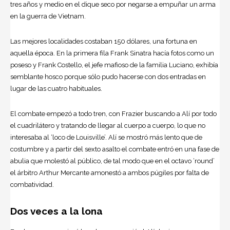
tres años y medio en el dique seco por negarse a empuñar un arma
en la guerra de Vietnam.
Las mejores localidades costaban 150 dólares, una fortuna en
aquella época. En la primera fila
Frank Sinatra
hacía fotos como un
poseso y Frank Costello, el jefe mafioso de la familia Luciano, exhibía
semblante hosco porque sólo pudo hacerse con dos entradas en
lugar de las cuatro habituales.
El combate empezó a todo tren, con Frazier buscando a Alí por todo
el cuadrilátero y tratando de llegar al cuerpo a cuerpo, lo que no
interesaba al ‘loco de Louisville’. Alí se mostró más lento que de
costumbre y a partir del sexto asalto el combate entró en una fase de
abulia que molestó al público, de tal modo que en el octavo ‘round’
el árbitro Arthur Mercante amonestó a ambos púgiles por falta de
combatividad.
Dos veces a la lona