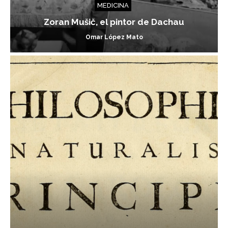
MEDICINA
Zoran Mušič, el pintor de Dachau
Omar López Mato