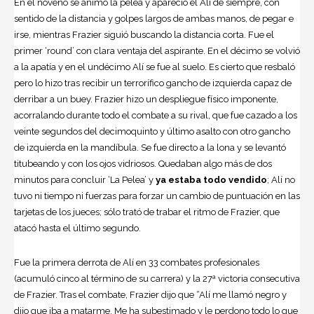
En el noveno se animó la pelea y apareció el Alí de siempre, con
sentido de la distancia y golpes largos de ambas manos, de pegar e
irse, mientras Frazier siguió buscando la distancia corta. Fue el
primer ‘round’ con clara ventaja del aspirante. En el décimo se volvió
a la apatía y en el undécimo Alí se fue al suelo. Es cierto que resbaló
pero lo hizo tras recibir un terrorífico gancho de izquierda capaz de
derribar a un buey. Frazier hizo un despliegue físico imponente,
acorralando durante todo el combate a su rival, que fue cazado a los
veinte segundos del decimoquinto y último asalto con otro gancho
de izquierda en la mandíbula. Se fue directo a la lona y se levantó
titubeando y con los ojos vidriosos. Quedaban algo más de dos
minutos para concluir ‘La Pelea’ y
ya estaba todo vendido
; Alí no
tuvo ni tiempo ni fuerzas para forzar un cambio de puntuación en las
tarjetas de los jueces; sólo trató de trabar el ritmo de Frazier, que
atacó hasta el último segundo.
Fue la primera derrota de Alí en 33 combates profesionales
(acumuló cinco al término de su carrera) y la 27ª victoria consecutiva
de Frazier. Tras el combate, Frazier dijo que “Alí me llamó negro y
dijo que iba a matarme. Me ha subestimado y le perdono todo lo que