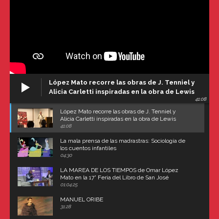
López Mato recorre las obras de J. Tenniel y
Alicia Carletti inspiradas en la obra de Lewis
41:08
Carroll
López Mato recorre las obras de J. Tenniel y
Alicia Carletti inspiradas en la obra de Lewis
Carroll
41:08
La mala prensa de las madrastras: Sociología de
los cuentos infantiles
04:30
LA MAREA DE LOS TIEMPOS de Omar López
Mato en la 17° Feria del Libro de San José
(Uruguay)
01:04:25
MANUEL ORIBE
31:28