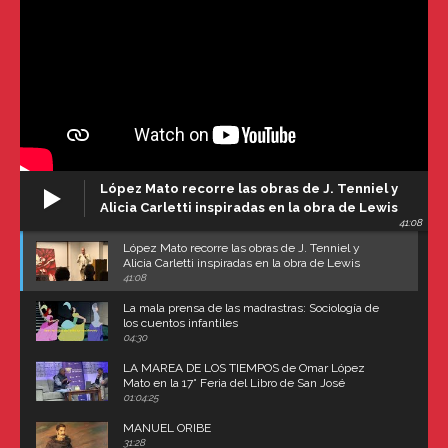
López Mato recorre las obras de J. Tenniel y
Alicia Carletti inspiradas en la obra de Lewis
41:08
Carroll
López Mato recorre las obras de J. Tenniel y
Alicia Carletti inspiradas en la obra de Lewis
Carroll
41:08
La mala prensa de las madrastras: Sociología de
los cuentos infantiles
04:30
LA MAREA DE LOS TIEMPOS de Omar López
Mato en la 17° Feria del Libro de San José
(Uruguay)
01:04:25
MANUEL ORIBE
31:28