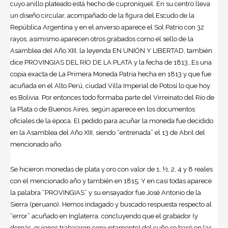
cuyo anillo plateado está hecho de cuproníquel. En su centro lleva
un diseño circular, acompañado de la figura del Escudo de la
República Argentina y en el anverso aparece el Sol Patrio con 32
rayos, asimismo aparecen otros grabados como el sello de la
Asamblea del Año XIII, la leyenda EN UNIÓN Y LIBERTAD, también
dice PROVINGIAS DEL RÍO DE LA PLATA y la fecha de 1813…Es una
copia exacta de La Primera Moneda Patria hecha en 1813 y que fue
acuñada en el Alto Perú, ciudad Villa Imperial de Potosí lo que hoy
es Bolivia. Por entonces todo formaba parte del Virreinato del Río de
la Plata o de Buenos Aires, según aparece en los documentos
oficiales de la época. El pedido para acuñar la moneda fue decidido
en la Asamblea del Año XIII, siendo “entrenada” el 13 de Abril del
mencionado año.
Se hicieron monedas de plata y oro con valor de 1, ½, 2, 4 y 8 reales
con el mencionado año y también en 1815; Y en casi todas aparece
la palabra “PROVINGIAS” y su ensayador fue José Antonio de la
Sierra (peruano). Hemos indagado y buscado respuesta respecto al
“error” acuñado en Inglaterra, concluyendo que el grabador (y
demás, quienes trabajaron conjuntamente) del cuño se basó en las