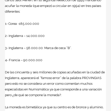
Carlos Saúl Menen, en su segunda reelección de 1995 mandando
acuñar la moneda (que empezó a circular en 1994) en tres países
diferentes:
1- Corea -185.000.000
2- Inglaterra – 14.000.000
3- Inglaterra – 56.000.00. Marca de ceca “B”.
4- Francia – 90.000.000
De las cincuenta y seis millones de copias acuñadas en la ciudad de
Inglaterra, aparecerá el “famoso error” de la palabra PROVINGIAS
pero esto no se considera un error como comentan muchos
especialistas en Numismática ya que corresponde a una variación
pero ¿de qué se compone la moneda?.
La moneda es bimetálica ya que su centro es de bronce y aluminio,