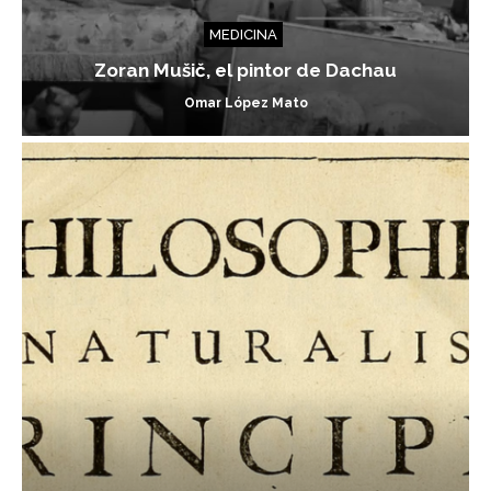
MEDICINA
Zoran Mušič, el pintor de Dachau
Omar López Mato