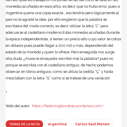
monedas acuñadas en esos años, es decir que no hubo error, pues si
Argentina quería una copia exacta… eso tendría pero lógicamente al
país no le agradó la idea, por ello exigieron que la palabra se
escribiera del modo correcto, es decir utilizar la letra “C” para
adecuarse al castellano moderno.Estas monedas acuñadas durante
la época independentista, si tienen un precio alto cuyo valor se cotiza
en dólares pues puede llegar a 200 mil o más, dependiendo del
estado de la moneda y quien lo ofrece. Pero enseguida nos surge
otra duda, ¿Acaso el ensayador escribió mal la palabra? pues no
porque se escribía con el castellano antiguo, de hecho podemos
observar en libros antiguos, como se utiliza la cedilla “Ç” y hasta
mezclaban con la letra “G” como si se tratase de una variación.
+
Web del autor:
https://federicogbordese.wordpress.com/
argentina
Carlos Saúl Menen
TEMAS DE LA NOTA