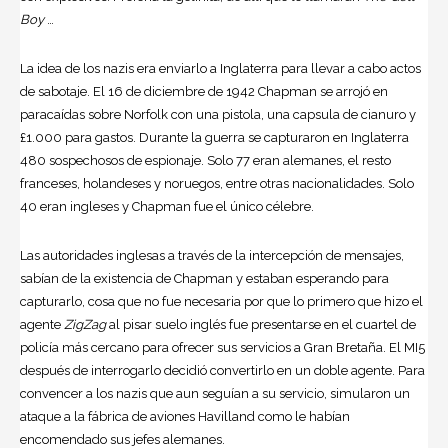
Boy
…
La idea de los nazis era enviarlo a Inglaterra para llevar a cabo actos
de sabotaje. El 16 de diciembre de 1942 Chapman se arrojó en
paracaídas sobre Norfolk con una pistola, una capsula de cianuro y
£1.000 para gastos. Durante la guerra se capturaron en Inglaterra
480 sospechosos de espionaje. Solo 77 eran alemanes, el resto
franceses, holandeses y noruegos, entre otras nacionalidades. Solo
40 eran ingleses y Chapman fue el único célebre.
Las autoridades inglesas a través de la intercepción de mensajes,
sabían de la existencia de Chapman y estaban esperando para
capturarlo, cosa que no fue necesaria por que lo primero que hizo el
agente
ZigZag
al pisar suelo inglés fue presentarse en el cuartel de
policía más cercano para ofrecer sus servicios a Gran Bretaña. El MI5
después de interrogarlo decidió convertirlo en un doble agente. Para
convencer a los nazis que aun seguían a su servicio, simularon un
ataque a la fábrica de aviones Havilland como le habían
encomendado sus jefes alemanes.