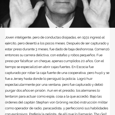
Joven inteligente, pero de conductas disipadas, en 1931 ingresó al
ejército, pero desertó a los pocos meses. Después de ser capturado y
estar preso durante 3 meses, fue dado de baja deshonrosa. Comenzó
entonces su carrera delictiva, con estafas y robos pequeños. Fue
preso por falsificar un cheque, apenas cumplidos 20 años. Con el
tiempo se especializó en abrir cajas fuertes. En Escocia fue
capturado por robar la caja fuerte de una cooperativa, pero huyó y se
fue a Jersey hasta donde lo persiguió la policía. Logró huir
espectacularmente por una ventana, pero fue capturado y debió
purgar dos años en prisión. Aun en el presidio, los alemanes lo
tentaron para actuar como espía, cosa a la que accedió. Bajo las
órdenes del capitán Stephan von Gröning recibió instrucción militar
como operador de radio, paracaidista, y perfeccionó sus habilidades
con explosivos. Prefería la gelinita, de allí que lo llamarán
The Gell