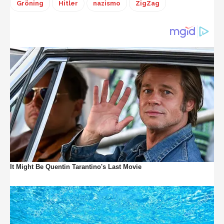
Gröning
Hitler
nazismo
ZigZag