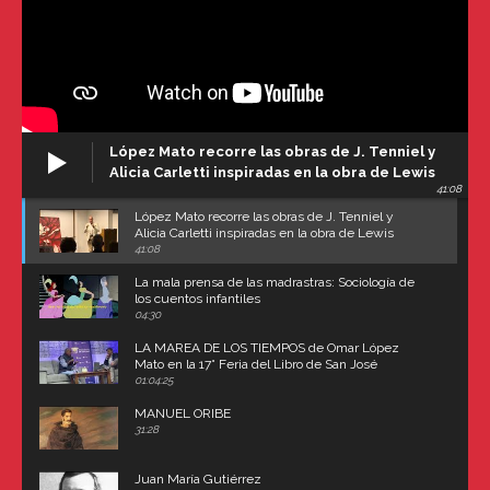
López Mato recorre las obras de J. Tenniel y
Alicia Carletti inspiradas en la obra de Lewis
41:08
Carroll
López Mato recorre las obras de J. Tenniel y
Alicia Carletti inspiradas en la obra de Lewis
Carroll
41:08
La mala prensa de las madrastras: Sociología de
los cuentos infantiles
04:30
LA MAREA DE LOS TIEMPOS de Omar López
Mato en la 17° Feria del Libro de San José
(Uruguay)
01:04:25
MANUEL ORIBE
31:28
Juan María Gutiérrez