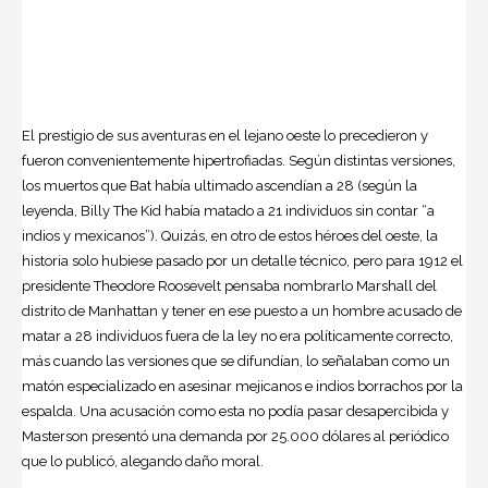
El prestigio de sus aventuras en el lejano oeste lo precedieron y
fueron convenientemente hipertrofiadas. Según distintas versiones,
los muertos que Bat había ultimado ascendían a 28 (según la
leyenda, Billy The Kid había matado a 21 individuos sin contar “a
indios y mexicanos”). Quizás, en otro de estos héroes del oeste, la
historia solo hubiese pasado por un detalle técnico, pero para 1912 el
presidente Theodore Roosevelt pensaba nombrarlo Marshall del
distrito de Manhattan y tener en ese puesto a un hombre acusado de
matar a 28 individuos fuera de la ley no era políticamente correcto,
más cuando las versiones que se difundían, lo señalaban como un
matón especializado en asesinar mejicanos e indios borrachos por la
espalda. Una acusación como esta no podía pasar desapercibida y
Masterson presentó una demanda por 25.000 dólares al periódico
que lo publicó, alegando daño moral.