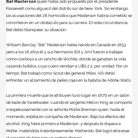
Bat Masterson
quien había sido propuesto por el presidente
Roosevelt como alguacil del distrito sur de New York. Sin embargo,
las acusaciones del 28 homicidios que Masterson habría cometido se
convirtieron en un obstáculo para su carrera. En esta circunstancia,
Bat debió blanquear su situación.
William Barclay “Bat” Masterson había nacido en Canadá en 1853
pero a los 18 años él y sus hermanos (Ed y Jim) fueron a trabajar
como cowboys a un rancho de Wichita, donde se ganaban la vida
cazando búfalos, cuyo cuero vendían a U$S 2.5. por unidad. Por un
tiempo, Bat trabajó como Scout del general Miles. Allí debió
enfrentar un alzamiento de pieles rojas en la batalla de Adobe Walls.
La primera muerte que le atribuyen tuvo lugar en 1876 en un salón
de baile de Sweetwater, cuando el sargento Melvin King se comportó
irrespetuosamente con la señorita Mollie Brennan quien, hasta el
momento, estaba en compañía de Masterson. Bajo los efectos del
alcohol, King hiere primero a Masterson, y después le dispara a
Mollie, matándola instantáneamente. Malherido, Bat logró atravesar
el corazón de King con un certero disparo.