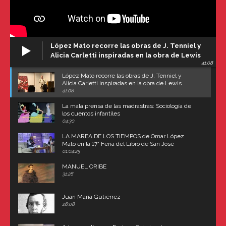
López Mato recorre las obras de J. Tenniel y
Alicia Carletti inspiradas en la obra de Lewis
41:08
Carroll
López Mato recorre las obras de J. Tenniel y
Alicia Carletti inspiradas en la obra de Lewis
Carroll
41:08
La mala prensa de las madrastras: Sociología de
los cuentos infantiles
04:30
LA MAREA DE LOS TIEMPOS de Omar López
Mato en la 17° Feria del Libro de San José
(Uruguay)
01:04:25
MANUEL ORIBE
31:28
Juan María Gutiérrez
26:08