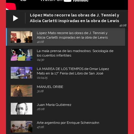
López Mato recorre las obras de J. Tenniel y
Alicia Carletti inspiradas en la obra de Lewis
41:08
Carroll
López Mato recorre las obras de J. Tenniel y
Alicia Carletti inspiradas en la obra de Lewis
Carroll
41:08
La mala prensa de las madrastras: Sociología de
los cuentos infantiles
04:30
LA MAREA DE LOS TIEMPOS de Omar López
Mato en la 17° Feria del Libro de San José
(Uruguay)
01:04:25
MANUEL ORIBE
31:28
Juan María Gutiérrez
26:08
Arte argentino por Enrique Scheinsohn
47:26