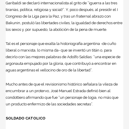
Garibaldi se declaró internacionalista al grito de “¡guerra a las tres
tiranías, política, religiosa y social!”. Y, poco después, al presidir el I
Congreso de la Liga para la Paz, y tras un fraternal abrazo con
Bakunin, postuló las libertades civiles, la igualdad de derechos entre
los sexos y, por supuesto, la abolición de la pena de muerte.
Tal es el personaje que exalta la historiografía argentina -de cuño
liberal o marxista, lo misma da- que se inventó un titán o, para
decirlo con las mejores palabras de
Adolfo Saldías
: “una especie de
argonauta empujado por la gloria, que contribuyó a encontrar en
aguas argentinas el vellocino de oro de la libertad”.
Mucho antes de que el revisionismo histórico señalara la vileza de
encumbrar a un protervo, José Manuel Estrada definió bien al
condottiero afirmando que fue “un personaje de logia, no más que
un producto enfermizo de las sociedades secretas”.
SOLDADO CATOLICO