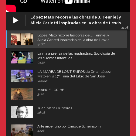
López Mato recorre las obras de J. Tenniel y
Alicia Carletti inspiradas en la obra de Lewis
41:08
Carroll
López Mato recorre las obras de J. Tenniel y
Alicia Carletti inspiradas en la obra de Lewis
Carroll
41:08
La mala prensa de las madrastras: Sociología de
los cuentos infantiles
04:30
LA MAREA DE LOS TIEMPOS de Omar López
Mato en la 17° Feria del Libro de San José
(Uruguay)
01:04:25
MANUEL ORIBE
31:28
Juan María Gutiérrez
26:08
Arte argentino por Enrique Scheinsohn
47:26