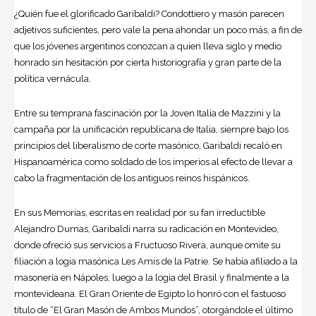
¿Quién fue el glorificado Garibaldi? Condottiero y masón parecen
adjetivos suficientes, pero vale la pena ahondar un poco más, a fin de
que los jóvenes argentinos conozcan a quien lleva siglo y medio
honrado sin hesitación por cierta historiografía y gran parte de la
política vernácula.
Entre su temprana fascinación por la Joven Italia de Mazzini y la
campaña por la unificación republicana de Italia, siempre bajo los
principios del liberalismo de corte masónico, Garibaldi recaló en
Hispanoamérica como soldado de los imperios al efecto de llevar a
cabo la fragmentación de los antiguos reinos hispánicos.
En sus Memorias, escritas en realidad por su fan irreductible
Alejandro Dumas
, Garibaldi narra su radicación en Montevideo,
donde ofreció sus servicios a Fructuoso Rivera, aunque omite su
filiación a logia masónica Les Amis de la Patrie. Se había afiliado a la
masonería en Nápoles, luego a la logia del Brasil y finalmente a la
montevideana. El Gran Oriente de Egipto lo honró con el fastuoso
título de “El Gran Masón de Ambos Mundos”, otorgándole el último