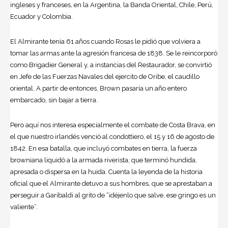
ingleses y franceses, en la Argentina, la
Banda Oriental
, Chile, Perú,
Ecuador y Colombia.
El Almirante tenía 61 años cuando Rosas le pidió que volviera a
tomar las armas ante la agresión francesa de 1838. Se le reincorporó
como Brigadier General y, a instancias del Restaurador, se convirtió
en Jefe de las Fuerzas Navales del ejercito de Oribe, el caudillo
oriental. A partir de entonces, Brown pasaría un año entero
embarcado, sin bajar a tierra.
Pero aquí nos interesa especialmente el combate de Costa Brava, en
el que nuestro irlandés venció al condottiero, el 15 y 16 de agosto de
1842. En esa batalla, que incluyó combates en tierra, la fuerza
browniana liquidó a la armada riverista, que terminó hundida,
apresada o dispersa en la huida. Cuenta la leyenda de la historia
oficial que el Almirante detuvo a sus hombres, que se aprestaban a
perseguir a Garibaldi al grito de “¡déjenlo que salve, ese gringo es un
valiente”.