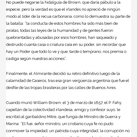
No puede negarse la hidalguía de Brown, que daría pábulo a la
especie, pero la verdad es que el irlandés no apreció de ningún
modo al líder de la recua carbonaria, como lo demuestra su parte de
la batalla: “la conducta de estos hombres ha sido más bien de
piratas, todas las leyes de la humanidad y de gentes fueron
quebrantadas y abusadas por esos hombres, han saqueado y
destruido cuanta casa o criatura caía en su poder, sin recordar que
hay un Poder que todo lo ve y que, tarde o temprano, nos premia o
castiga según nuestras acciones”.
Finalmente, el Almirante decidió su retiro definitivo luego de la
calamidad de Caseros, tras esa gran vergüenza argentina que fue el
desfile de las tropas brasileras por las calles de Buenos Aires.
Cuando murió William Brown, el 3 de marzo de 1857, el P. Fahy,
capellán de la colectividad irlandesa, amigo y confesor suyo, le
escribió al garibaldino Mitre, que fungía de Ministro de Guerra y
Marina: “El fue, señor ministro, un cristiano cuya fe no pudo
conmover la impiedad; un patriota cuya integridad, la corrupción no