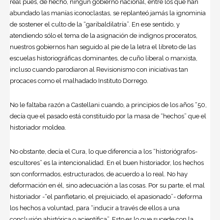
real pues, de hecho, ningún gobierno nacional, entre los que han
abundado las manías iconoclastas, se replanteó jamás la ignominia
de sostener el culto de la “garibaldilatría”. En ese sentido, y
atendiendo sólo el tema de la asignación de indignos proceratos,
nuestros gobiernos han seguido al pie de la letra el libreto de las
escuelas historiográficas dominantes, de cuño liberal o marxista,
incluso cuando parodiaron al Revisionismo con iniciativas tan
procaces como el malhadado Instituto Dorrego.
No le faltaba razón a Castellani cuando, a principios de los años “50,
decía que el pasado está constituido por la masa de “hechos” que el
historiador moldea.
No obstante, decía el Cura, lo que diferencia a los “historiógrafos-
escultores” es la intencionalidad. En el buen historiador, los hechos
son conformados, estructurados, de acuerdo a lo real. No hay
deformación en él, sino adecuación a las cosas. Por su parte, el mal
historiador -“el panfletario, el prejuiciado, el apasionado”- deforma
los hechos a voluntad, para “inducir a través de ellos a una
conclusión ahistórica o acientífica”. Esto es lo que sucede con la