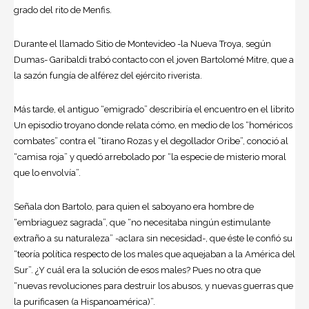
grado del rito de Menfis.
Durante el llamado Sitio de Montevideo -la Nueva Troya, según
Dumas- Garibaldi trabó contacto con el joven Bartolomé Mitre, que a
la sazón fungía de alférez del ejército riverista.
Más tarde, el antiguo “emigrado” describiría el encuentro en el librito
Un episodio troyano donde relata cómo, en medio de los “homéricos
combates” contra el “tirano Rozas y el degollador Oribe”, conoció al
“camisa roja” y quedó arrebolado por “la especie de misterio moral
que lo envolvía”.
Señala don Bartolo, para quien el saboyano era hombre de
“embriaguez sagrada”, que “no necesitaba ningún estimulante
extraño a su naturaleza” -aclara sin necesidad-, que éste le confió su
“teoría política respecto de los males que aquejaban a la América del
Sur”. ¿Y cuál era la solución de esos males? Pues no otra que
“nuevas revoluciones para destruir los abusos, y nuevas guerras que
la purificasen (a Hispanoamérica)”.