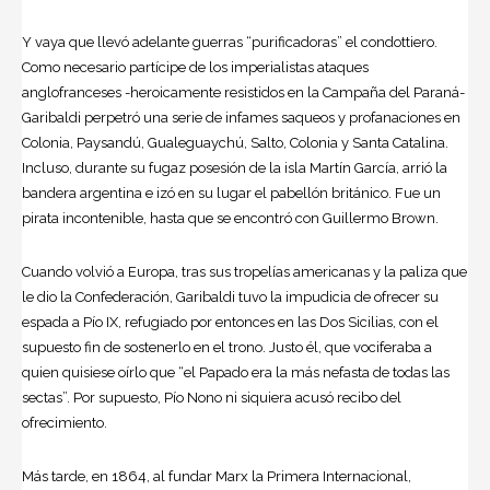
Y vaya que llevó adelante guerras “purificadoras” el condottiero.
Como necesario partícipe de los imperialistas ataques
anglofranceses -heroicamente resistidos en la Campaña del Paraná-
Garibaldi perpetró una serie de infames saqueos y profanaciones en
Colonia, Paysandú, Gualeguaychú, Salto, Colonia y Santa Catalina.
Incluso, durante su fugaz posesión de la isla Martín García, arrió la
bandera argentina e izó en su lugar el pabellón británico. Fue un
pirata incontenible, hasta que se encontró con Guillermo Brown.
Cuando volvió a Europa, tras sus tropelías americanas y la paliza que
le dio la Confederación, Garibaldi tuvo la impudicia de ofrecer su
espada a Pío IX, refugiado por entonces en las Dos Sicilias, con el
supuesto fin de sostenerlo en el trono. Justo él, que vociferaba a
quien quisiese oírlo que “el Papado era la más nefasta de todas las
sectas”. Por supuesto, Pío Nono ni siquiera acusó recibo del
ofrecimiento.
Más tarde, en 1864, al fundar Marx la Primera Internacional,