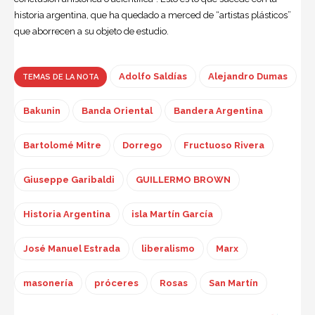
historia argentina, que ha quedado a merced de “artistas plásticos”
que aborrecen a su objeto de estudio.
Adolfo Saldías
Alejandro Dumas
TEMAS DE LA NOTA
Bakunin
Banda Oriental
Bandera Argentina
Bartolomé Mitre
Dorrego
Fructuoso Rivera
Giuseppe Garibaldi
GUILLERMO BROWN
Historia Argentina
isla Martín García
José Manuel Estrada
liberalismo
Marx
masonería
próceres
Rosas
San Martín