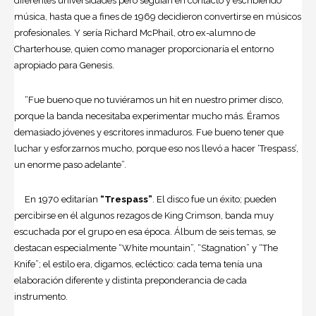
diferentes universidades pero seguían en contacto y escribiendo
música, hasta que a fines de 1969 decidieron convertirse en músicos
profesionales. Y sería Richard McPhail, otro ex-alumno de
Charterhouse, quien como manager proporcionaría el entorno
apropiado para Genesis.
“Fue bueno que no tuviéramos un hit en nuestro primer disco,
porque la banda necesitaba experimentar mucho más. Éramos
demasiado jóvenes y escritores inmaduros. Fue bueno tener que
luchar y esforzarnos mucho, porque eso nos llevó a hacer ‘Trespass’,
un enorme paso adelante”.
En 1970 editarían
“Trespass”
. El disco fue un éxito; pueden
percibirse en él algunos rezagos de King Crimson, banda muy
escuchada por el grupo en esa época. Álbum de seis temas, se
destacan especialmente “White mountain”, “Stagnation” y “The
Knife”; el estilo era, digamos, ecléctico: cada tema tenía una
elaboración diferente y distinta preponderancia de cada
instrumento.