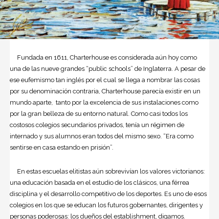
Fundada en 1611, Charterhouse es considerada aún hoy como
una de las nueve grandes “public schools” de Inglaterra. A pesar de
ese eufemismo tan inglés por el cual se llega a nombrar las cosas
por su denominación contraria, Charterhouse parecía existir en un
mundo aparte, tanto por la excelencia de sus instalaciones como
por la gran belleza de su entorno natural. Como casi todos los
costosos colegios secundarios privados, tenía un régimen de
internado y sus alumnos eran todos del mismo sexo. “Era como
sentirse en casa estando en prisión”.
En estas escuelas elitistas aún sobrevivían los valores victorianos:
una educación basada en el estudio de los clásicos, una férrea
disciplina y el desarrollo competitivo de los deportes. Es uno de esos
colegios en los que se educan los futuros gobernantes, dirigentes y
personas poderosas: los dueños del establishment, digamos.