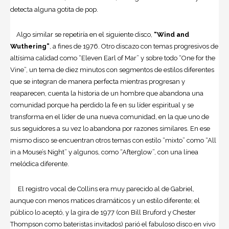
detecta alguna gotita de pop.
Algo similar se repetiría en el siguiente disco,
“Wind and
Wuthering”
, a fines de 1976. Otro discazo con temas progresivos de
altísima calidad como “Eleven Earl of Mar” y sobre todo “One for the
Vine”, un tema de diez minutos con segmentos de estilos diferentes
que se integran de manera perfecta mientras progresan y
reaparecen, cuenta la historia de un hombre que abandona una
comunidad porque ha perdido la fe en su líder espiritual y se
transforma en el líder de una nueva comunidad, en la que uno de
sus seguidores a su vez lo abandona por razones similares. En ese
mismo disco se encuentran otros temas con estilo “mixto” como “All
in a Mouse’s Night” y algunos, como “Afterglow”, con una línea
melódica diferente.
El registro vocal de Collins era muy parecido al de Gabriel,
aunque con menos matices dramáticos y un estilo diferente; el
público lo aceptó, y la gira de 1977 (con Bill Bruford y Chester
Thompson como bateristas invitados) parió el fabuloso disco en vivo