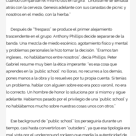
cuando compartían el mismo bus en la gira: “Lindisfarne se sentaba
atrás con la cerveza, Genesis adelante con sus canastas de picnic y
nosotros en el medio, con la hierba.”
Después de “Trespass” se produce el primer alejamiento
trascendente en el grupo: Anthony Phillips decide separarse de la
banda. Una mezcla de miedo escénico, agotamiento físico y mental
y problemas personales le hizo tomar la decisión. “Éramos tan
ingleses… no hablábamos entre nosotros”, decía Phillips. Peter
Gabriel resume muy bien la ética imperante: “es esa cosa que
aprendes en la ‘public school’: no lloras, no recurres a los demás,
pones manos a la obra y lo resuelves por tu propia cuenta. Si tenías
un problema, hablar con alguien sobre eso era poco varonil, no era
lo correcto. Un hombre de honor lo soluciona por sí mismo y sigue
adelante. Habíamos pasado por el privilegio de una ‘public school’ y
no hablábamos mucho sobre nuestras cosas unos con otros.”
Ese background de “public school” los perseguiría durante un
tiempo, casi hasta convertirlos en “outsiders”, ya que esa tipología era
mal vista por el underground rockero que medía la autenticidad de