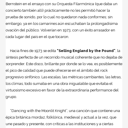
Bernstein en el ensayo con su Orquesta Filarmónica (que daba un
concierto también allí) prácticamente no les permitió hacer la
prueba de sonido, por lo cual no quedaron nada conformes; sin
embargo, ya en los camarines aún escuchaban la prolongadísima
ovación del público. Volverían en 1973, con un éxito arrasador en
cada lugar del país en el que tocaron.
Hacia fines de 1973 se edita
“Selling England by the Pound”
, la
síntesis perfecta de un recorrido musical coherente que no dejaba de
sorprender. Este disco, brillante por donde se lo vea, es posiblemente
el pico de calidad que puede ofrecerse en el ámbito del rock
progresivo sinfónico. Las escalas, las métricas cambiantes, las letras,
los climas, todo sumaba en una obra inigualable que evitaba el
virtuosismo excesivo en favor de la extraordinaria performance del
grupo.
“Dancing with the Moonlit Knight”, una canción que contiene una
épica británica mordaz, folklórica, medieval y actual a la vez, que
une pasado y presente, con críticas a las instituciones y a ciertas