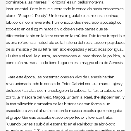
dominaba a las mareas, “Horizons” es un bellísimo tema
instrumental. Pero lo que supera todo lo conocido hasta entonces es,
claro… “Supper’s Ready”. Un tema inigualable, surrealista, onírico,
bíblico, cínico, irreverente, humorístico, desmesurado, apocalíptico;
todo eso en casi 23 minutos divididos en siete partes que se
diferencian tanto en la letra como en la música. Este tema irrepetible
es una referencia ineludible de la historia del rock; las complejidades
de su música y de su letra han sido elogiadas y estudiadas por igual.
El Bien y el Mal, la guerra, las obsesiones, el narcisismo, la política, la
condición humana, todo tiene lugar en esta magna obra de Genesis.
Para esta época, las presentaciones en vivo de Genesis habían
revolucionado todo lo conocido. Peter Gabriel con sus maquillajes y
disfraces (las alas del murciélago en la cabeza, la flor, la cabeza de
zorro, la máscara del viejo, Magog, Britannia, Rael, the slipperman) y
la teatralización dramática de las historias daban forma a un
espectáculo visual al unísono con la música excelsa que entregaba
el grupo. Genesis buscaba el acorde perfecto, y lo encontraba.
“Cuando Genesis subió al escenario en el Rainbow, se abrió otro
mundo musical.” “El viernes asistí al concierto más magnífico que he