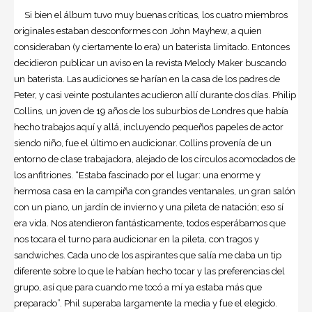
Si bien el álbum tuvo muy buenas críticas, los cuatro miembros
originales estaban desconformes con John Mayhew, a quien
consideraban (y ciertamente lo era) un baterista limitado. Entonces
decidieron publicar un aviso en la revista Melody Maker buscando
un baterista. Las audiciones se harían en la casa de los padres de
Peter, y casi veinte postulantes acudieron allí durante dos días. Philip
Collins, un joven de 19 años de los suburbios de Londres que había
hecho trabajos aquí y allá, incluyendo pequeños papeles de actor
siendo niño, fue el último en audicionar. Collins provenía de un
entorno de clase trabajadora, alejado de los círculos acomodados de
los anfitriones. “Estaba fascinado por el lugar: una enorme y
hermosa casa en la campiña con grandes ventanales, un gran salón
con un piano, un jardín de invierno y una pileta de natación; eso sí
era vida. Nos atendieron fantásticamente, todos esperábamos que
nos tocara el turno para audicionar en la pileta, con tragos y
sandwiches. Cada uno de los aspirantes que salía me daba un tip
diferente sobre lo que le habían hecho tocar y las preferencias del
grupo, así que para cuando me tocó a mí ya estaba más que
preparado”. Phil superaba largamente la media y fue el elegido.