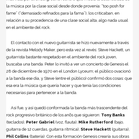
la música por la clase social desde donde provenía: “too posh for
fame” (“demasiado refinados para la fama”), los criticaban, en
relación a su procedencia de una clase social alta, algo nada usual
en el ambiente del rock.
El contacto con el nuevo guitarrista se hizo nuevamente a través
de la revista Melody Maker, pero esta vez al revés: Steve Hackett, un
guitarrista bastante respetado en el ambiente del rock joven,
buscaba una banda. Peter lo invitó a ver un concierto de Genesis el
28 de diciembre de 1970 en el London Lyceum; el público ovacionó
a la banda ese día, y Steve (entre el público) confirmó dos cosas: que
esa era la música que quería hacer y que tenía las condiciones
necesarias para pertenecer a la banda.
Así fue, y así quedó conformada la banda más trascendente del
rock progresivo británico de los anõs que siguieron:
Tony Banks
(teclados),
Peter Gabriel
(voz, flauta),
Mike Rutherford
(bajo,
guitarra de 12 cuerdas, guitarra rítmica),
Steve Hackett
(guitarra),
Phil Collins
(batería). Con esta formación Genesis crearía sus obras