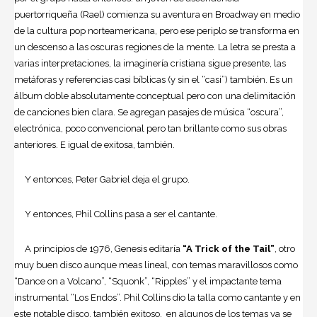
puertorriqueña (Rael) comienza su aventura en Broadway en medio
de la cultura pop norteamericana, pero ese periplo se transforma en
un descenso a las oscuras regiones de la mente. La letra se presta a
varias interpretaciones, la imaginería cristiana sigue presente, las
metáforas y referencias casi bíblicas (y sin el “casi”) también. Es un
álbum doble absolutamente conceptual pero con una delimitación
de canciones bien clara. Se agregan pasajes de música “oscura”,
electrónica, poco convencional pero tan brillante como sus obras
anteriores. E igual de exitosa, también.
Y entonces, Peter Gabriel deja el grupo.
Y entonces, Phil Collins pasa a ser el cantante.
A principios de 1976, Genesis editaría
“A Trick of the Tail”
, otro
muy buen disco aunque meas lineal, con temas maravillosos como
“Dance on a Volcano”, “Squonk”, “Ripples” y el impactante tema
instrumental “Los Endos”. Phil Collins dio la talla como cantante y en
este notable disco, también exitoso, en algunos de los temas ya se