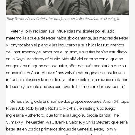
Tony Banks y Peter Gabriel, los dos juntos en la fila de arriba, en el colegio.
Peter y Tony recibían sus influencias musicales por el lado
materno: la abuela de Peter había sido cantante, las madres de Peter
y Tony tocaban el piano y les inculcaron a sus hijos los rudimentos
del instrumento y el amor por el mismo, y sus tías habían estudiado
en la Royal Academy of Music. Más allá del entorno con el que no
congeniaba ninguno de los cuatro, años después aceptarían que su
educación en Charterhouse “nos volvió más originales, nos dio una
influencia clásica y la idea de usar el intelecto en la música rock, con
lo bueno y lo malo que eso conlleva; lo hicimos sin darnos cuenta.”
Genesis surgió de la unión de dos grupos escolares: Anon (Phillips,
Rivers Job, Rob Tyrell y Richard McPhail; en este grupo luego
ingresaría Rutherford, que formaría luego su propia banda: The
Climax) y The Garden Wall (Banks, Gabriel y Chris Stewart, que sería
baterista en los dos primeros singles de Genesis). Peter, Tony y