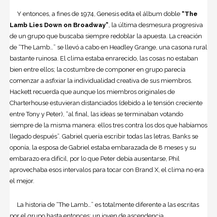
Y entonces, a fines de 1974, Genesis edita el álbum doble
“The
Lamb Lies Down on Broadway”
, la última desmesura progresiva
de un grupo que buscaba siempre redoblar la apuesta. La creación
de “The Lamb…” se llevó a cabo en Headley Grange, una casona rural
bastante ruinosa. El clima estaba enrarecido, las cosas no estaban
bien entre ellos; la costumbre de componer en grupo parecía
comenzar a asfixiar la individualidad creativa de sus miembros.
Hackett recuerda que aunque los miembros originales de
Charterhouse estuvieran distanciados (debido a le tensión creciente
entre Tony y Peter), “al final, las ideas se terminaban votando
siempre de la misma manera: ellos tres contra los dos que habíamos
llegado después”. Gabriel quería escribir todas las letras, Banks se
oponía, la esposa de Gabriel estaba embarazada de 8 meses y su
embarazo era difícil, por lo que Peter debía ausentarse, Phil
aprovechaba esos intervalos para tocar con Brand X, el clima no era
el mejor.
La historia de “The Lamb…” es totalmente diferente a las escritas
por el grupo hasta entonces: un joven de ascendencia