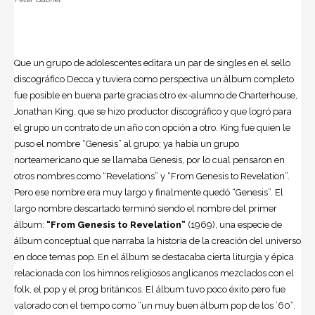
Que un grupo de adolescentes editara un par de singles en el sello
discográfico Decca y tuviera como perspectiva un álbum completo
fue posible en buena parte gracias otro ex-alumno de Charterhouse,
Jonathan King, que se hizo productor discográfico y que logró para
el grupo un contrato de un año con opción a otro. King fue quien le
puso el nombre “Genesis” al grupo; ya había un grupo
norteamericano que se llamaba Genesis, por lo cual pensaron en
otros nombres como “Revelations” y “From Genesis to Revelation”.
Pero ese nombre era muy largo y finalmente quedó “Genesis”. El
largo nombre descartado terminó siendo el nombre del primer
álbum:
“From Genesis to Revelation”
(1969), una especie de
álbum conceptual que narraba la historia de la creación del universo
en doce temas pop. En el álbum se destacaba cierta liturgia y épica
relacionada con los himnos religiosos anglicanos mezclados con el
folk, el pop y el prog británicos. El álbum tuvo poco éxito pero fue
valorado con el tiempo como “un muy buen álbum pop de los ’60”.