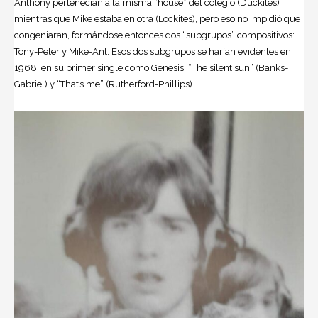
Anthony pertenecían a la misma “house” del colegio (Duckites)
mientras que Mike estaba en otra (Lockites), pero eso no impidió que
congeniaran, formándose entonces dos “subgrupos” compositivos:
Tony-Peter y Mike-Ant. Esos dos subgrupos se harían evidentes en
1968, en su primer single como Genesis: “The silent sun” (Banks-
Gabriel) y “That’s me” (Rutherford-Phillips).