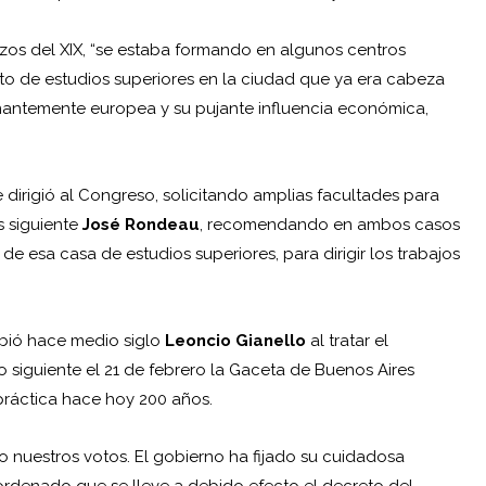
enzos del XIX, “se estaba formando en algunos centros
ento de estudios superiores en la ciudad que ya era cabeza
nantemente europea y su pujante influencia económica,
 dirigió al Congreso, solicitando amplias facultades para
s siguiente
José Rondeau
, recomendando en ambos casos
e esa casa de estudios superiores, para dirigir los trabajos
ibió hace medio siglo
Leoncio Gianello
al tratar el
o siguiente el 21 de febrero la Gaceta de Buenos Aires
práctica hace hoy 200 años.
o nuestros votos. El gobierno ha fijado su cuidadosa
ordenado que se lleve a debido efecto el decreto del