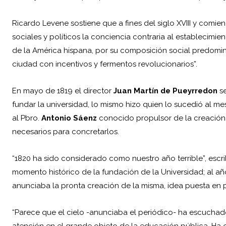
Ricardo Levene sostiene que a fines del siglo XVIII y comi
sociales y políticos la conciencia contraria al establecimi
de la América hispana, por su composición social predomi
ciudad con incentivos y fermentos revolucionarios”.­
En mayo de 1819 el director
Juan Martín de Pueyrredon
se
fundar la universidad, lo mismo hizo quien lo sucedió al me
al Pbro.
Antonio Sáenz
conocido propulsor de la creación d
necesarios para concretarlos.
“1820 ha sido considerado como nuestro año terrible”, escr
momento histórico de la fundación de la Universidad; al añ
anunciaba la pronta creación de la misma, idea puesta en 
“Parece que el cielo -anunciaba el periódico- ha escuchad
atención en el grande objeto de la educación pública. Ha 