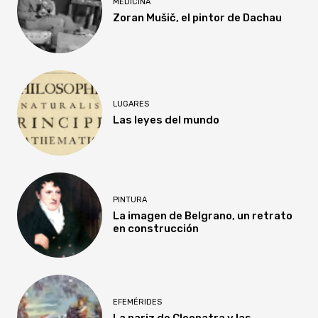
MEDICINA
Zoran Mušič, el pintor de Dachau
LUGARES
Las leyes del mundo
PINTURA
La imagen de Belgrano, un retrato
en construcción
EFEMÉRIDES
La nariz de Cleopatra y las