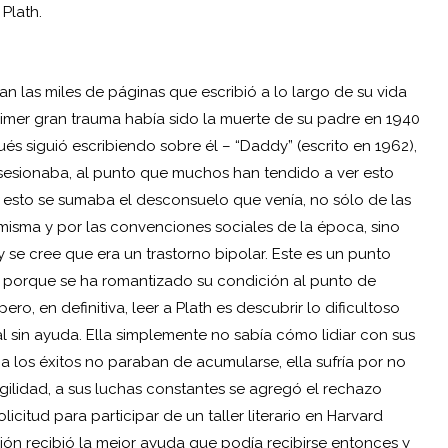
 Plath.
uan las miles de páginas que escribió a lo largo de su vida
rimer gran trauma había sido la muerte de su padre en 1940
s siguió escribiendo sobre él – “Daddy” (escrito en 1962),
bsesionaba, al punto que muchos han tendido a ver esto
 esto se sumaba el desconsuelo que venía, no sólo de las
 misma y por las convenciones sociales de la época, sino
 se cree que era un trastorno bipolar. Este es un punto
, porque se ha romantizado su condición al punto de
ro, en definitiva, leer a Plath es descubrir lo dificultoso
l sin ayuda. Ella simplemente no sabía cómo lidiar con sus
ca los éxitos no paraban de acumularse, ella sufría por no
agilidad, a sus luchas constantes se agregó el rechazo
icitud para participar de un taller literario en Harvard
esión recibió la mejor ayuda que podía recibirse entonces y