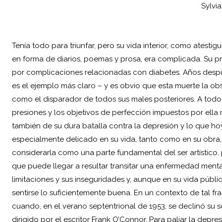
Sylvia
Tenía todo para triunfar, pero su vida interior, como atestig
en forma de diarios, poemas y prosa, era complicada. Su p
por complicaciones relacionadas con diabetes. Años despué
es el ejemplo más claro – y es obvio que esta muerte la o
como el disparador de todos sus males posteriores. A todo
presiones y los objetivos de perfección impuestos por ella
también de su dura batalla contra la depresión y lo que hoy
especialmente delicado en su vida, tanto como en su obra
considerarla como una parte fundamental del ser artístico, pe
que puede llegar a resultar transitar una enfermedad menta
limitaciones y sus inseguridades y, aunque en su vida públi
sentirse lo suficientemente buena. En un contexto de tal fr
cuando, en el verano septentrional de 1953, se declinó su sol
dirigido por el escritor Frank O’Connor. Para paliar la depr