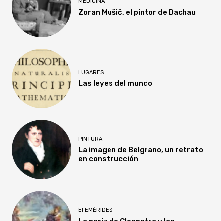
MEDICINA
Zoran Mušič, el pintor de Dachau
LUGARES
Las leyes del mundo
PINTURA
La imagen de Belgrano, un retrato
en construcción
EFEMÉRIDES
La nariz de Cleopatra y las