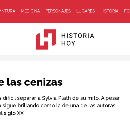
PINTURA
MEDICINA
PERSONAJES
LUGARES
HISTORIA
FO
Historia
re las cenizas
ifícil separar a Sylvia Plath de su mito. A pesar
a sigue brillando como la de una de las autoras
 siglo XX.
Hoy