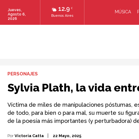
12.9
C
Jueves,
MÚSICA
Agosto 6,
Buenos Aires
2026
PERSONAJES
Sylvia Plath, la vida ent
Víctima de miles de manipulaciones póstumas, es d
de todo, para bien o para mal, su muerte su figur
de la poesía más importantes (y perturbadora) del
Por
Victoria Catta
22 Mayo, 2025