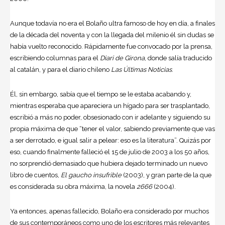
Aunque todavía no era el Bolaño ultra famoso de hoy en día, a finales
de la década del noventa y con la llegada del milenio él sin dudas se
había vuelto reconocido. Rápidamente fue convocado por la prensa,
escribiendo columnas para el
Diari de Girona
, donde salía traducido
al catalán, y para el diario chileno
Las Últimas Noticias
.
Él, sin embargo, sabía que el tiempo se le estaba acabando y,
mientras esperaba que apareciera un hígado para ser trasplantado,
escribió a más no poder, obsesionado con ir adelante y siguiendo su
propia máxima de que “tener el valor, sabiendo previamente que vas
a ser derrotado, e igual salir a pelear: eso es la literatura”. Quizás por
eso, cuando finalmente falleció el 15 de julio de 2003 a los 50 años,
no sorprendió demasiado que hubiera dejado terminado un nuevo
libro de cuentos,
El gaucho insufrible
(2003), y gran parte de la que
es considerada su obra máxima, la novela
2666
(2004).
Ya entonces, apenas fallecido, Bolaño era considerado por muchos
de sus contemporáneos como uno de los escritores más relevantes