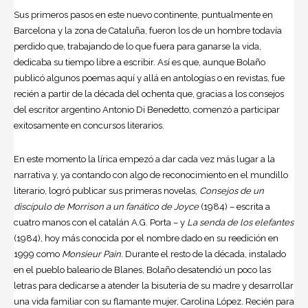
Sus primeros pasos en este nuevo continente, puntualmente en
Barcelona y la zona de Cataluña, fueron los de un hombre todavía
perdido que, trabajando de lo que fuera para ganarse la vida,
dedicaba su tiempo libre a escribir. Así es que, aunque Bolaño
publicó algunos poemas aquí y allá en antologías o en revistas, fue
recién a partir de la década del ochenta que, gracias a los consejos
del escritor argentino Antonio Di Benedetto, comenzó a participar
exitosamente en concursos literarios.
En este momento la lírica empezó a dar cada vez más lugar a la
narrativa y, ya contando con algo de reconocimiento en el mundillo
literario, logró publicar sus primeras novelas,
Consejos de un
discípulo de Morrison a un fanático de Joyce
(1984) – escrita a
cuatro manos con el catalán A.G. Porta – y
La senda de los elefantes
(1984), hoy más conocida por el nombre dado en su reedición en
1999 como
Monsieur Pain
. Durante el resto de la década, instalado
en el pueblo baleario de Blanes, Bolaño desatendió un poco las
letras para dedicarse a atender la bisutería de su madre y desarrollar
una vida familiar con su flamante mujer, Carolina López. Recién para