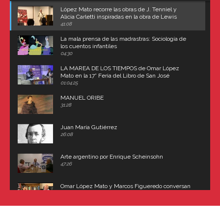
López Mato recorre las obras de J. Tenniel y
Alicia Carletti inspiradas en la obra de Lewis
Carroll
41:08
La mala prensa de las madrastras: Sociología de
los cuentos infantiles
04:30
LA MAREA DE LOS TIEMPOS de Omar López
Mato en la 17° Feria del Libro de San José
(Uruguay)
01:04:25
MANUEL ORIBE
31:28
Juan María Gutiérrez
26:08
Arte argentino por Enrique Scheinsohn
47:26
Omar López Mato y Marcos Figueredo conversan
sobre: Revolución de Lavalle y fusilamiento de
Dorrego
16:42
El historiador y editor argentino, Ricardo de Titto,