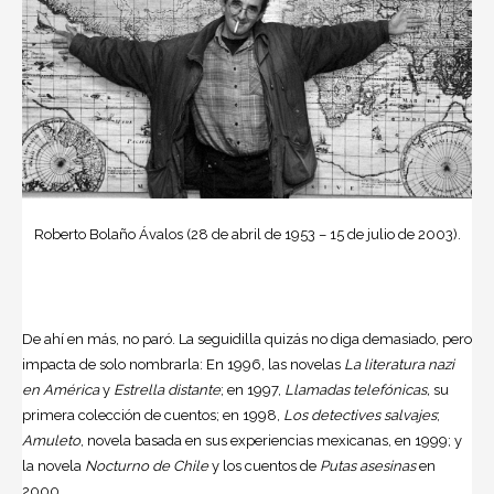
Roberto Bolaño Ávalos (28 de abril de 1953 – 15 de julio de 2003).
De ahí en más, no paró. La seguidilla quizás no diga demasiado, pero
impacta de solo nombrarla: En 1996, las novelas
La literatura nazi
en América
y
Estrella distante
; en 1997,
Llamadas telefónicas,
su
primera colección de cuentos; en 1998,
Los detectives salvajes
;
Amuleto
, novela basada en sus experiencias mexicanas, en 1999; y
la novela
Nocturno de Chile
y los cuentos de
Putas asesinas
en
2000.