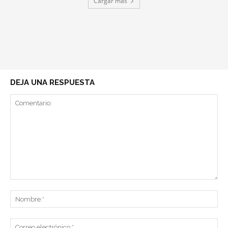
Cargar más
DEJA UNA RESPUESTA
Comentario:
No
Co