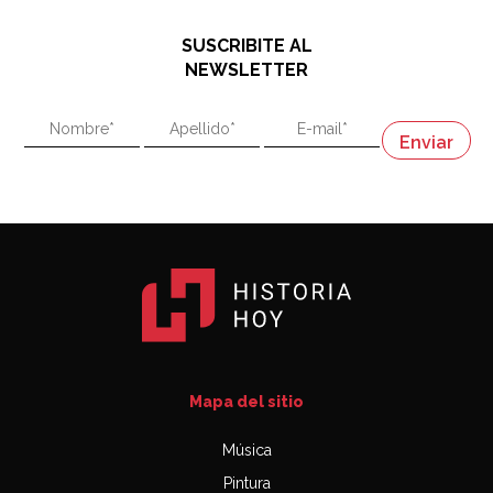
hablando de el Manco Paz (José María Paz)
48:03
SUSCRIBITE AL
"En política, la estupidez no es una desventaja"
NEWSLETTER
02:58
"En política, la estupidez no es una desventaja"
Napoleón
03:06
Mapa del sitio
Música
Pintura