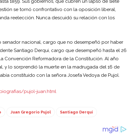
hasta 1859. Sus gobiernos, que cubren un lapso de siete
estión se tornó confrontativo con la oposición liberal,
unda reelección. Nunca descuidó su relación con los
do senador nacional, cargo que no desempeñó por haber
esidente Santiago Derqui, cargo que desempeñó hasta el 26
 la Convención Reformadora de la Constitución. Al año
al, y lo sorprendió la muerte en la madrugada del 16 de
abía constituido con la señora Josefa Vedoya de Pujol.
biografias/pujol-juan.html
o
Juan Gregorio Pujol
Santiago Derqui