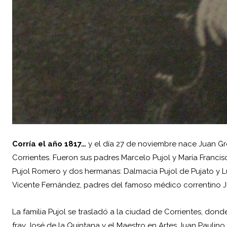
Corría el año 1817…
y el día 27 de noviembre nace
Juan Gr
Corrientes. Fueron sus padres Marcelo Pujol y María Franc
Pujol Romero y dos hermanas: Dalmacia Pujol de Pujato y Lu
Vicente Fernández, padres del famoso médico correntino
La familia Pujol se trasladó a la ciudad de Corrientes, dond
fray José de la Quintana y el Maestro en Artes Juan Paulin