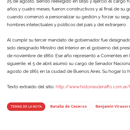
25 de agosto, siendo reelegido en 1856 y ejerció el cargo 
años y cuatro meses, fueron constructivos y al final de su g
cuando comenzó a personalizar su gestión y forzar su seg
hombres intelectuales y políticos del país y del extranjero.
Al cumplir su tercer mandato de gobernador fue designa
sido designado Ministro del Interior en el gobierno del pr
de noviembre de 1860. Ese año representó a Corrientes en
siguiente, el 5 de abril asumió su cargo de Senador Nacion
agosto de 1861 en la ciudad de Buenos Aires. Su hogar lo h
Texto extraído del sitio:
http://www.historiasderaffo.com.ar/
Batalla de Caseros
Benjamín Virasor
TEMAS DE LA NOTA