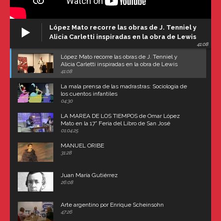
López Mato recorre las obras de J. Tenniel y
Alicia Carletti inspiradas en la obra de Lewis
41:08
Carroll
López Mato recorre las obras de J. Tenniel y
Alicia Carletti inspiradas en la obra de Lewis
Carroll
41:08
La mala prensa de las madrastras: Sociología de
los cuentos infantiles
04:30
LA MAREA DE LOS TIEMPOS de Omar López
Mato en la 17° Feria del Libro de San José
(Uruguay)
01:04:25
MANUEL ORIBE
31:28
Juan María Gutiérrez
26:08
Arte argentino por Enrique Scheinsohn
47:26