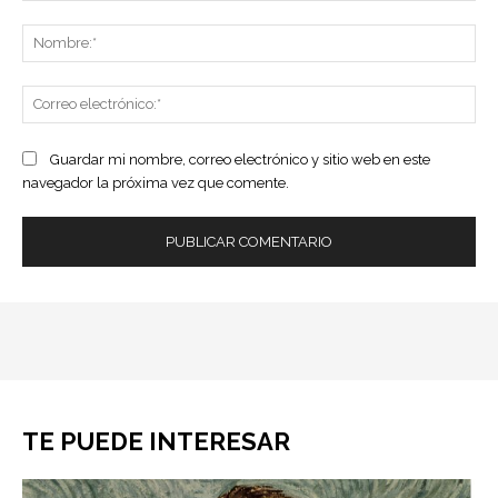
Comentario:
No
Co
ele
Guardar mi nombre, correo electrónico y sitio web en este
navegador la próxima vez que comente.
TE PUEDE INTERESAR