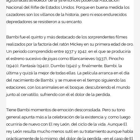
aglutinadas alrededor de la ya entonces poderosa Asociación
Nacional del Rifle de Estados Unidos. Porque en buena medida los
cazadores son los villanos de la historia, pero ni esos endurecidos
depredadores se resistieron a su ­encanto.
Bambi fue el quinto y más destacado de los sorprendentes filmes
realizados por la factoría del ratón Mickey en su primera edad de oro.
Un periodo comprendido entre 1937 y 1942, en el que se produciría
el estreno sucesivo de joyas como Blancanieves (1937), Pinocho
(1940), Fantasía (1940), Dumbo (1941) y, finalmente, Bambi, la
última y quizá la mejor de todas ellas. La película arranca en el día
del nacimiento de Bambi, y se mueve en el tiempo siguiendo las
estaciones, con los animales en el bosque, descubriendo el mundo
junto al cervatillo, sufriendo con él el dolor de la perdida.
Tiene Bambi momentos de emoción desconsolada. Pero su tono
general apunta más a la celebración de la existencia y, como luego
ocurriría de nuevo con El rey León, del ciclo de la vida. Aunque El
rey León resulta mucho menos sutil en su tratamiento aunque habla
prácticamente de lo mismo: del dolor de la perdida –en el caso de El