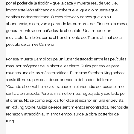
por el poder de la ficción– que la caza y muerte real de Cecil, el
imponente león africano de Zim­babue, al que dio muerte aquel
dentista norteamericano. O esos ciervos y corzos que, en su
abundancia, dicen, van a parar de las cumbres del Pirineo a la mesa,
generalmente acompañados de chocolate. Una muerte tan
inevitable, también, como el hundimiento del Titanic al final de la
película de James Cameron.
Por esa muerte Bambi ocupa un lugar destacado entre las películas
más lacrimógenas de la historia, es cierto. Quizá por eso, es para
muchos una de las más terroríficas. El mismo
Stephen King
achaca
a este filme su personal descubrimiento del poder del terror.
“Cuando el cervatillo se ve atrapado en el incendio del bosque, me
sentía aterrorizado. Pero al mismo tiempo, regocijado y excitado por
el drama. No sé cómo explicarlo”, dice el escritor en una entrevista
en ­Rolling Stone. Quizá de esos sentimientos encontrados, hechos de
rechazo y atracción al mismo tiempo, surge la obra posterior de
King…