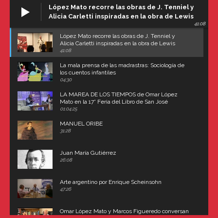
López Mato recorre las obras de J. Tenniel y
Alicia Carletti inspiradas en la obra de Lewis
41:08
Carroll
López Mato recorre las obras de J. Tenniel y
Alicia Carletti inspiradas en la obra de Lewis
Carroll
41:08
La mala prensa de las madrastras: Sociología de
los cuentos infantiles
04:30
LA MAREA DE LOS TIEMPOS de Omar López
Mato en la 17° Feria del Libro de San José
(Uruguay)
01:04:25
MANUEL ORIBE
31:28
Juan María Gutiérrez
26:08
Arte argentino por Enrique Scheinsohn
47:26
Omar López Mato y Marcos Figueredo conversan