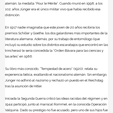
alemán, la medalla “Pour le Mérite”. Cuando murió en 1998, a los
102, años Jünger era el único militar vivo que había recibido esa
distinción.
En 1917 nadie imaginaba que este joven de 20 años recibiría los
premios Schiller y Goethe, los dos galardones más importantes de la
literatura alemana. Además, por su trabajo de entomólogo (que
incluyó su estudio sobre los distintos escarabajos que encontró en las
trincheras) le sería concedida la “Orden Bávara para las ciencias y
las artes” en 1986.
Su libro más conocido, “Tempestad de acero” (1920), relata su
experiencia bélica, exaltando el nacionalismo alemán. Sin embargo,
Jünger no adhirió al nazismo y rechazó un puesto en el Reichstag
tras la asunción de Hitler.
Iniciada la Segunda Guerra criticó las ideas racistas del régimen y en
1944 participó, junto al mariscal Rommel, en la conocida Operación
Valquiria. Dado su prestigio no fue acusado, pero uno de sus hijos fue