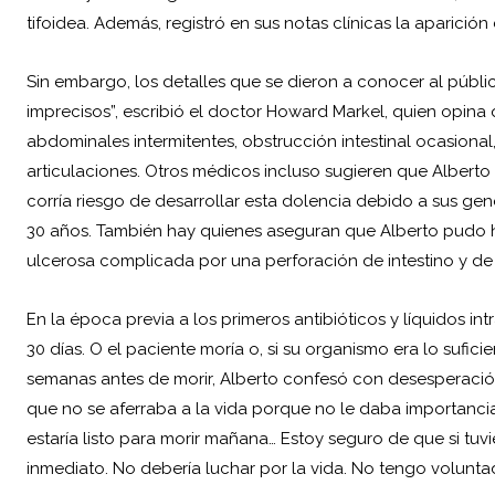
tifoidea. Además, registró en sus notas clínicas la aparición
Sin embargo, los detalles que se dieron a conocer al públ
imprecisos”, escribió el doctor Howard Markel, quien opina
abdominales intermitentes, obstrucción intestinal ocasional
articulaciones. Otros médicos incluso sugieren que Albert
corría riesgo de desarrollar esta dolencia debido a sus g
30 años. También hay quienes aseguran que Alberto pudo h
ulcerosa complicada por una perforación de intestino y de 
En la época previa a los primeros antibióticos y líquidos int
30 días. O el paciente moría o, si su organismo era lo sufic
semanas antes de morir, Alberto confesó con desesperación q
que no se aferraba a la vida porque no le daba importancia
estaría listo para morir mañana… Estoy seguro de que si tu
inmediato. No debería luchar por la vida. No tengo voluntad p