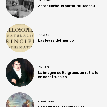
MEDICINA
Zoran Mušič, el pintor de Dachau
LUGARES
Las leyes del mundo
PINTURA
La imagen de Belgrano, un retrato
en construcción
EFEMÉRIDES
La nariz de Cleopatra y las