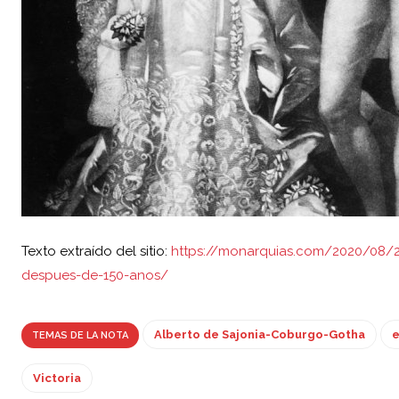
Texto extraído del sitio:
https://monarquias.com/2020/08/28
despues-de-150-anos/
Alberto de Sajonia-Coburgo-Gotha
e
TEMAS DE LA NOTA
Victoria