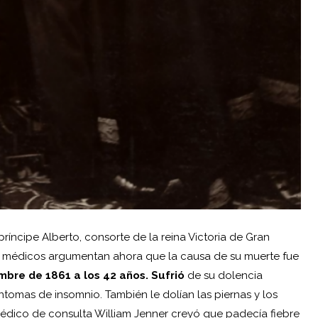
príncipe Alberto, consorte de la reina Victoria de Gran
nos médicos argumentan ahora que la causa de su muerte fue
mbre de 1861 a los 42 años. Sufrió
de su dolencia
tomas de insomnio. También le dolían las piernas y los
édico de consulta William Jenner creyó que padecía fiebre