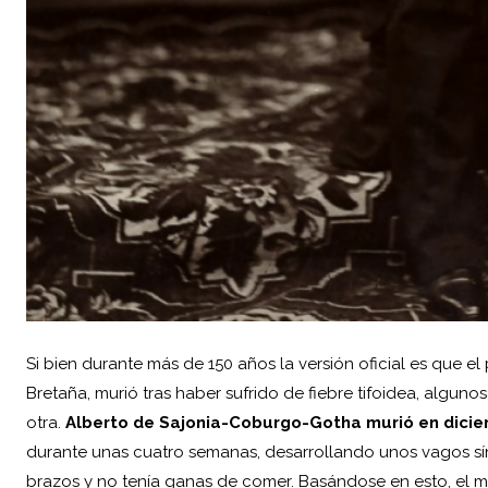
Si bien durante más de 150 años la versión oficial es que el 
Bretaña, murió tras haber sufrido de fiebre tifoidea, algu
otra.
Alberto de Sajonia-Coburgo-Gotha
murió en dicie
durante unas cuatro semanas, desarrollando unos vagos sín
brazos y no tenía ganas de comer. Basándose en esto, el m