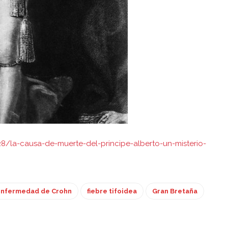
/la-causa-de-muerte-del-principe-alberto-un-misterio-
nfermedad de Crohn
fiebre tifoidea
Gran Bretaña