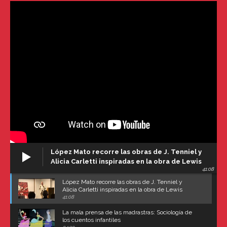
López Mato recorre las obras de J. Tenniel y
Alicia Carletti inspiradas en la obra de Lewis
41:08
Carroll
López Mato recorre las obras de J. Tenniel y
Alicia Carletti inspiradas en la obra de Lewis
Carroll
41:08
La mala prensa de las madrastras: Sociología de
los cuentos infantiles