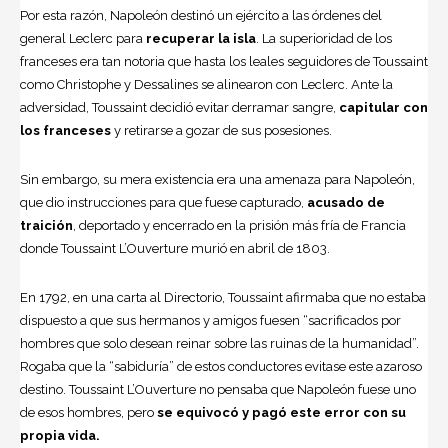
Por esta razón, Napoleón destinó un ejército a las órdenes del
general
Leclerc
para
recuperar la isla
. La superioridad de los
franceses era tan notoria que hasta los leales seguidores de Toussaint
como Christophe y Dessalines se alinearon con Leclerc. Ante la
adversidad, Toussaint decidió evitar derramar sangre,
capitular con
los franceses
y retirarse a gozar de sus posesiones.
Sin embargo, su mera existencia era una amenaza para Napoleón,
que dio instrucciones para que fuese capturado,
acusado de
traición
, deportado y encerrado en la prisión más fría de Francia
donde Toussaint L’Ouverture murió en abril de 1803.
En 1792, en una carta al Directorio, Toussaint afirmaba que no estaba
dispuesto a que sus hermanos y amigos fuesen “sacrificados por
hombres que solo desean reinar sobre las ruinas de la humanidad”.
Rogaba que la “sabiduría” de estos conductores evitase este azaroso
destino. Toussaint L’Ouverture no pensaba que Napoleón fuese uno
de esos hombres, pero
se equivocó y pagó este error con su
propia vida.