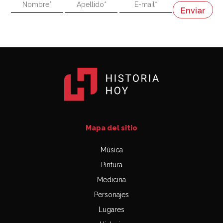
"En política, la estupidez no es una desventaja"
Napoleón
03:06
Mapa del sitio
Música
Pintura
Medicina
Personajes
Lugares