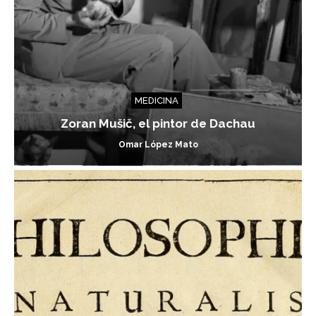
MEDICINA
Zoran Mušič, el pintor de Dachau
Omar López Mato