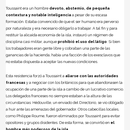
Toussaint era un hombre
devoto, abstemio, de pequeña
contextura y notable inteligencia
a pesar de su escasa
formación. Estaba convencido de que el ser humano era perverso
por naturaleza y era necesario obligarlo a trabajar. A tal fin y para
restituir la alicaída economía de la isla, instauró un régimen de
disciplina casi militar, aunque
prohibió el uso del látigo
. Si bien
los trabajadores eran gente libre y cobraban una parte de las
ganancias de la hacienda, había una facción de los exesclavos que
no estaba dispuesta a aceptar las nuevas condiciones.
Esta resistencia forzó a Toussaint a
aliarse con las autoridades
francesas
y a negociar con los británicos para que abandonasen la
ocupación de una parte de la isla a cambio de un lucrativo comercio.
Los delegados franceses no siempre estaban a la altura de las
circunstancias. Hédouville, un enviado del Directorio, se vio obligado
a huir ante las amenazas del gobernador. Otros cabecillas locales,
como Philippe Roume, fueron eliminados por Toussaint para evitar
opositores y grupos disidentes. De esta forma, se convirtió en
el
hombre más poderoso de la isla
.