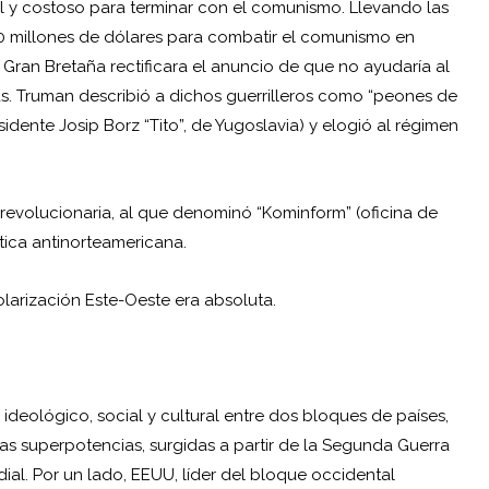
 y costoso para terminar con el comunismo. Llevando las
00 millones de dólares para combatir el comunismo en
e Gran Bretaña rectificara el anuncio de que no ayudaría al
as. Truman describió a dichos guerrilleros como “peones de
dente Josip Borz “Tito”, de Yugoslavia) y elogió al régimen
 revolucionaria, al que denominó “Kominform” (oficina de
ica antinorteamericana.
olarización Este-Oeste era absoluta.
 ideológico, social y cultural entre dos bloques de países,
as superpotencias, surgidas a partir de la Segunda Guerra
al. Por un lado, EEUU, líder del bloque occidental