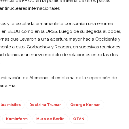
erencia de EE.UU en la política interna de otros países
antinucleares internacionales.
 países y la escalada armamentista consumían una enorme
o en EE.UU como en la URSS. Luego de su llegada al poder,
ternas que llevaron a una apertura mayor hacia Occidente y
lamente a esto, Gorbachov y Reagan, en sucesivas reuniones
ad de iniciar un nuevo modelo de relaciones entre las dos
.
unificación de Alemania, el emblema de la separación de
rra Fría.
 los misiles
Doctrina Truman
George Kennan
Kominform
Muro de Berlín
OTAN