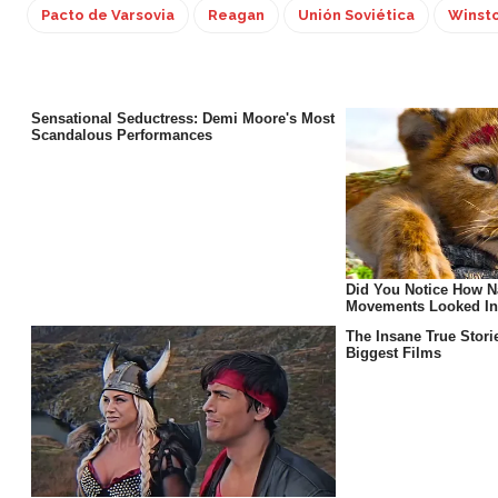
Pacto de Varsovia
Reagan
Unión Soviética
Winsto