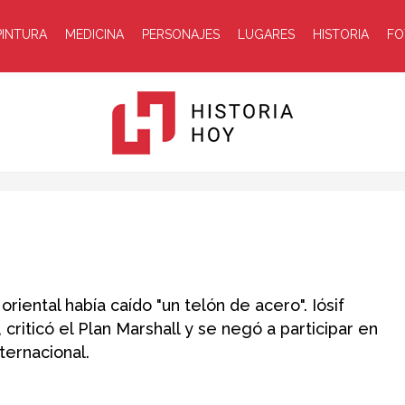
PINTURA
MEDICINA
PERSONAJES
LUGARES
HISTORIA
FO
Historia
riental había caído "un telón de acero". Iósif
criticó el Plan Marshall y se negó a participar en
ternacional.
Hoy