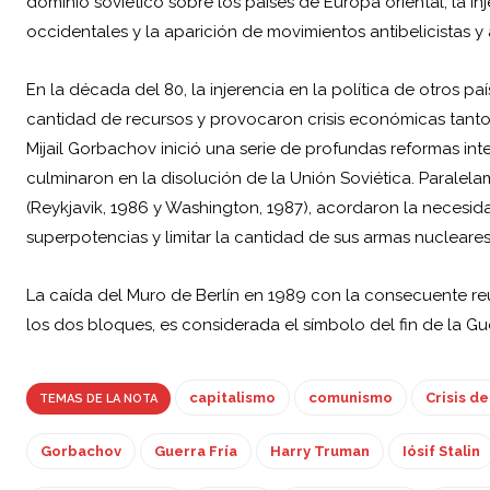
dominio soviético sobre los países de Europa oriental, la inj
occidentales y la aparición de movimientos antibelicistas y 
En la década del 80, la injerencia en la política de otros
cantidad de recursos y provocaron crisis económicas tant
Mijail Gorbachov inició una serie de profundas reformas in
culminaron en la disolución de la Unión Soviética. Parale
(Reykjavik, 1986 y Washington, 1987), acordaron la necesid
superpotencias y limitar la cantidad de sus armas nucleares
La caída del Muro de Berlín en 1989 con la consecuente re
los dos bloques, es considerada el símbolo del fin de la Gue
capitalismo
comunismo
Crisis de
TEMAS DE LA NOTA
Gorbachov
Guerra Fría
Harry Truman
Iósif Stalin