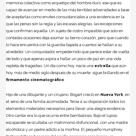
memoria colectiva como arquetipo del hombre duro, ese que es
capaz de avanzar en medio de las más terribles adversidades a base
de aceptarlas como envites consustanciales a una existencia en la
que las penas son la regla y las escasas alegrías, las excepciones
que confirman aquella. Un sujeto de rostro impasible que solo en
contadas ocasiones deja asomar su tierno corazón, pero que cuando
lo hace encuentra con la guardia bajada a cuantos se hallan a su
alrededor. Un conquistador empedernido que parece estar de vuelta
de todo y que apenas aspira a hallar un poco de paz en una vida
repleta de tragedias. Un día como hoy, nacía una
estrella
que aún
hoy, más de medio siglo después de su muerte, sigue brillando en el
firmamento cinematográfico
.
Hijo de una dibujante y un cirujano, Bogart creció en
Nueva York
, en
el seno de una familia acomodada. Tenía a su disposición todos los
elementos materiales necesarios para llevar una alegre existencia.
Otro cantar era lo que ocurría entre bambalinas. Bajo el lujoso
escaparate se ocultaba un matrimonio disfuncional, con una madre
alcohólica y un padre adicto a la morfina. El pequeño Humphrey