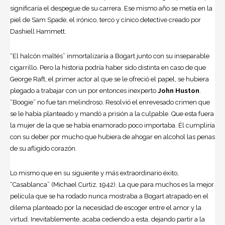
significaría el despegue de su carrera. Ese mismo año se metía en la
piel de Sam Spade, el irónico, terco y cínico detective creado por
Dashiell Hammett.
“El halcón maltés” inmortalizaría a Bogart junto con su inseparable
cigarrillo. Pero la historia podría haber sido distinta en caso de que
George Raft, el primer actor al que se le ofreció el papel, se hubiera
plegado a trabajar con un por entonces inexperto
John Huston
.
“Boogie” no fue tan melindroso. Resolvió el enrevesado crimen que
se le había planteado y mandó a prisión a la culpable. Que esta fuera
la mujer de la que se había enamorado poco importaba. Él cumpliría
con su deber por mucho que hubiera de ahogar en alcohol las penas
de su afligido corazón.
Lo mismo que en su siguiente y más extraordinario éxito,
“
Casablanca
” (Michael Curtiz, 1942). La que para muchos es la mejor
película que se ha rodado nunca mostraba a Bogart atrapado en el
dilema planteado por la necesidad de escoger entre el amor y la
virtud. Inevitablemente, acaba cediendo a esta, dejando partir a la