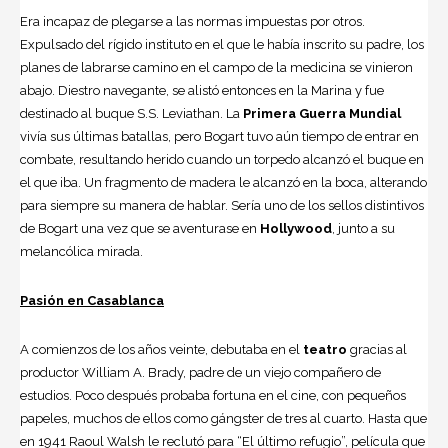
Era incapaz de plegarse a las normas impuestas por otros.
Expulsado del rígido instituto en el que le había inscrito su padre, los
planes de labrarse camino en el campo de la medicina se vinieron
abajo. Diestro navegante, se alistó entonces en la Marina y fue
destinado al buque S.S. Leviathan. La
Primera Guerra Mundial
vivía sus últimas batallas, pero Bogart tuvo aún tiempo de entrar en
combate, resultando herido cuando un torpedo alcanzó el buque en
el que iba. Un fragmento de madera le alcanzó en la boca, alterando
para siempre su manera de hablar. Sería uno de los sellos distintivos
de Bogart una vez que se aventurase en
Hollywood
, junto a su
melancólica mirada.
Pasión en
Casablanca
A comienzos de los años veinte, debutaba en el
teatro
gracias al
productor William A. Brady, padre de un viejo compañero de
estudios. Poco después probaba fortuna en el
cine
, con pequeños
papeles, muchos de ellos como gángster de tres al cuarto. Hasta que
en 1941 Raoul Walsh le reclutó para “El último refugio”, película que