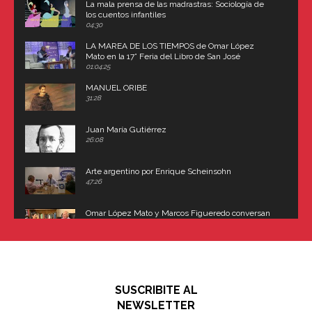
La mala prensa de las madrastras: Sociología de
los cuentos infantiles
04:30
LA MAREA DE LOS TIEMPOS de Omar López
Mato en la 17° Feria del Libro de San José
(Uruguay)
01:04:25
MANUEL ORIBE
31:28
Juan María Gutiérrez
26:08
Arte argentino por Enrique Scheinsohn
47:26
Omar López Mato y Marcos Figueredo conversan
sobre: Revolución de Lavalle y fusilamiento de
Dorrego
16:42
El historiador y editor argentino, Ricardo de Titto,
hablando de el Manco Paz (José María Paz)
48:03
SUSCRIBITE AL
"En política, la estupidez no es una desventaja"
NEWSLETTER
02:58