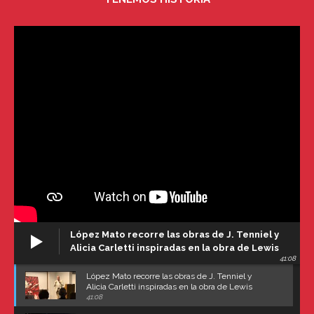
López Mato recorre las obras de J. Tenniel y
Alicia Carletti inspiradas en la obra de Lewis
41:08
Carroll
López Mato recorre las obras de J. Tenniel y
Alicia Carletti inspiradas en la obra de Lewis
Carroll
41:08