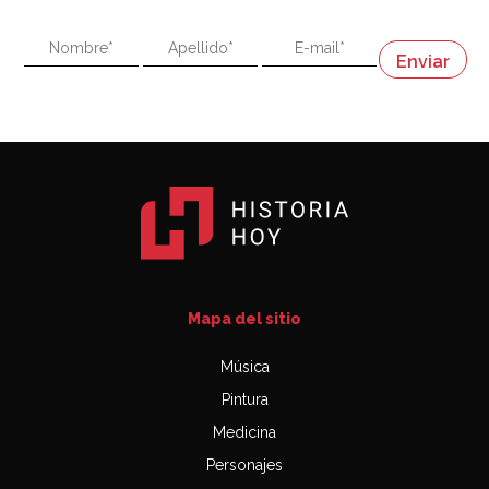
"En política, la estupidez no es una desventaja"
Napoleón
03:06
Mapa del sitio
Música
Pintura
Medicina
Personajes