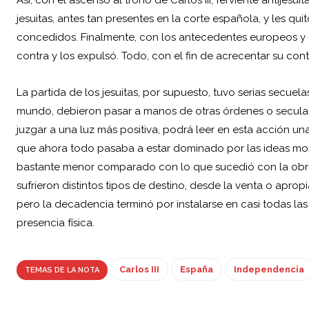
jesuitas, antes tan presentes en la corte española, y les qu
concedidos. Finalmente, con los antecedentes europeos y
contra y los expulsó. Todo, con el fin de acrecentar su contr
La partida de los jesuitas, por supuesto, tuvo serias secuelas
mundo, debieron pasar a manos de otras órdenes o seculari
juzgar a una luz más positiva, podrá leer en esta acción 
que ahora todo pasaba a estar dominado por las ideas mona
bastante menor comparado con lo que sucedió con la obra re
sufrieron distintos tipos de destino, desde la venta o aprop
pero la decadencia terminó por instalarse en casi todas la
presencia física.
Carlos III
España
Independencia
TEMAS DE LA NOTA