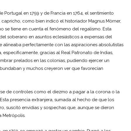
e Portugal en 1759 y de Francia en 1764, el sentimiento
o capricho, como bien indicó el historiador Magnus Mörner,
o se tiene en cuenta el fenómeno del regalismo. Esta
 del soberano en asuntos eclesiásticos a expensas del
e alineaba perfectamente con las aspiraciones absolutistas
 específicamente, gracias al Real Patronato de Indias,
ombrar prelados en las colonias, pudiendo ejercer un
es abundaban y muchos creyeron ver que favorecían
arse de controles como el diezmo a pagar a la corona o la
Esta presencia extranjera, sumada al hecho de que los
o, suscitó envidias y sospechas que, aunque se dieron
 Metrópolis.
uita, en 1750, se empezó a gestar un cambio. Purgó a los