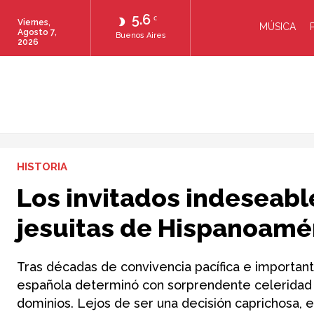
5.6
C
Viernes,
MÚSICA
Agosto 7,
Buenos Aires
2026
HISTORIA
Los invitados indeseabl
jesuitas de Hispanoamé
Tras décadas de convivencia pacífica e important
española determinó con sorprendente celeridad q
dominios. Lejos de ser una decisión caprichosa, e