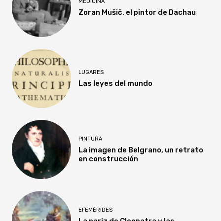
MEDICINA
Zoran Mušič, el pintor de Dachau
LUGARES
Las leyes del mundo
PINTURA
La imagen de Belgrano, un retrato
en construcción
EFEMÉRIDES
La nariz de Cleopatra y las