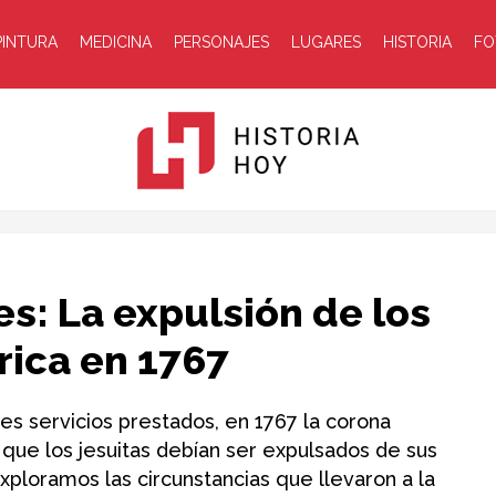
PINTURA
MEDICINA
PERSONAJES
LUGARES
HISTORIA
FO
Historia
es: La expulsión de los
rica en 1767
es servicios prestados, en 1767 la corona
ue los jesuitas debían ser expulsados de sus
Hoy
xploramos las circunstancias que llevaron a la