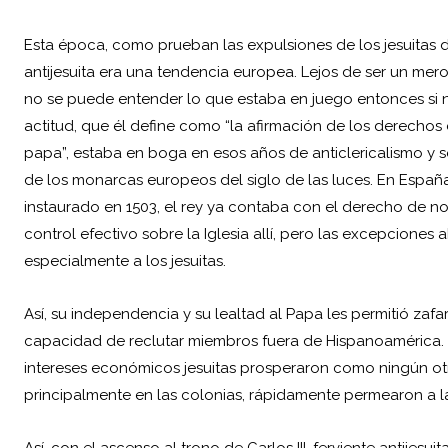
Esta época, como prueban las expulsiones de los jesuitas d
antijesuita era una tendencia europea. Lejos de ser un mer
no se puede entender lo que estaba en juego entonces si n
actitud, que él define como “la afirmación de los derechos
papa”, estaba en boga en esos años de anticlericalismo y s
de los monarcas europeos del siglo de las luces. En España,
instaurado en 1503, el rey ya contaba con el derecho de n
control efectivo sobre la Iglesia allí, pero las excepcion
especialmente a los jesuitas.
Así, su independencia y su lealtad al Papa les permitió zaf
capacidad de reclutar miembros fuera de Hispanoamérica. 
intereses económicos jesuitas prosperaron como ningún otr
principalmente en las colonias, rápidamente permearon a la
Así, con el ascenso al trono de Carlos III, ferviente antijes