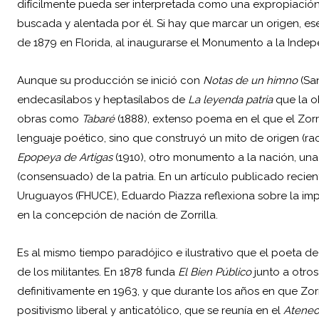
difícilmente pueda ser interpretada como una expropiación 
buscada y alentada por él. Si hay que marcar un origen, e
de 1879 en Florida, al inaugurarse el Monumento a la Inde
Aunque su producción se inició con
Notas de un himno
(San
endecasílabos y heptasílabos de
La leyenda patria
que la o
obras como
Tabaré
(1888), extenso poema en el que el Zorr
lenguaje poético, sino que construyó un mito de origen (ra
Epopeya de Artigas
(1910), otro monumento a la nación, una
(consensuado) de la patria. En un artículo publicado recien
Uruguayos (FHUCE), Eduardo Piazza reflexiona sobre la imp
en la concepción de nación de Zorrilla.
Es al mismo tiempo paradójico e ilustrativo que el poeta de l
de los militantes. En 1878 funda
El Bien Público
junto a otros
definitivamente en 1963, y que durante los años en que Zorri
positivismo liberal y anticatólico, que se reunía en el
Ateneo