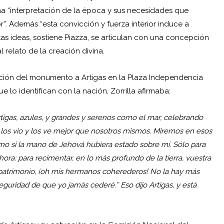
na “interpretación de la época y sus necesidades que
r”. Además “esta convicción y fuerza interior induce a
tas ideas, sostiene Piazza, se articulan con una concepción
l relato de la creación divina.
ción del monumento a Artigas en la Plaza Independencia
e lo identifican con la nación, Zorrilla afirmaba:
rtigas, azules, y grandes y serenos como el mar, celebrando
l los vio y los ve mejor que nosotros mismos. Miremos en esos
como si la mano de Jehová hubiera estado sobre mí. Sólo para
ora: para recimentar, en lo más profundo de la tierra, vuestra
 patrimonio, ¡oh mis hermanos coherederos! No la hay más
guridad de que yo jamás cederé.’’ Eso dijo Artigas, y está