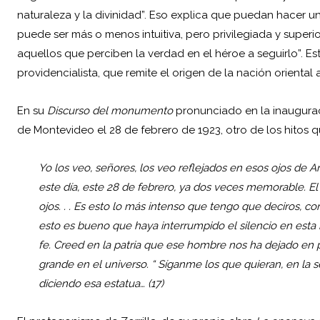
naturaleza y la divinidad”. Eso explica que puedan hacer u
puede ser más o menos intuitiva, pero privilegiada y superio
aquellos que perciben la verdad en el héroe a seguirlo”. Es
providencialista, que remite el origen de la nación oriental a
En su
Discurso del monumento
pronunciado en la inaugura
de Montevideo el 28 de febrero de 1923, otro de los hitos qu
Yo los veo, señores, los veo reflejados en esos ojos de A
este día, este 28 de febrero, ya dos veces memorable. E
ojos. . . Es esto lo más intenso que tengo que deciros, 
esto es bueno que haya interrumpido el silencio en esta h
fe. Creed en la patria que ese hombre nos ha dejado en
grande en el universo. “ Síganme los que quieran, en la se
diciendo esa estatua… (17)