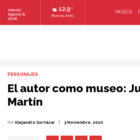
12.9
C
Jueves,
MÚSICA
Agosto 6,
Buenos Aires
2026
PERSONAJES
El autor como museo: Ju
Martín
Por
Alejandro Gortázar
3 Noviembre, 2020