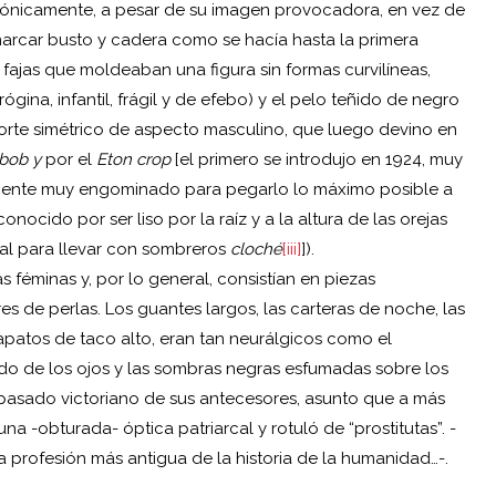
 Irónicamente, a pesar de su imagen provocadora, en vez de
 y marcar busto y cadera como se hacía hasta la primera
fajas que moldeaban una figura sin formas curvilíneas,
a, infantil, frágil y de efebo) y el pelo teñido de negro
orte simétrico de aspecto masculino, que luego devino en
 bob y
por el
Eton crop
[el primero se introdujo en 1924, muy
almente muy engominado para pegarlo lo máximo posible a
nocido por ser liso por la raíz y a la altura de las orejas
eal para llevar con sombreros
cloché
[iii]
]).
s féminas y, por lo general, consistían en piezas
s de perlas. Los guantes largos, las carteras de noche, las
s zapatos de taco alto, eran tan neurálgicos como el
undo de los ojos y las sombras negras esfumadas sobre los
 pasado victoriano de sus antecesores, asunto que a más
a -obturada- óptica patriarcal y rotuló de “prostitutas”. -
a profesión más antigua de la historia de la humanidad…-.