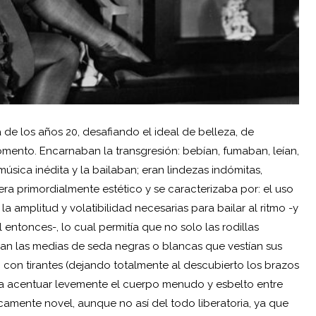
 de los años 20, desafiando el ideal de belleza, de
nto. Encarnaban la transgresión: bebían, fumaban, leían,
úsica inédita y la bailaban; eran lindezas indómitas,
 era primordialmente estético y se caracterizaba por: el uso
a amplitud y volatibilidad necesarias para bailar al ritmo -y
entonces-, lo cual permitía que no solo las rodillas
ían las medias de seda negras o blancas que vestían sus
o con tirantes (dejando totalmente al descubierto los brazos
a acentuar levemente el cuerpo menudo y esbelto entre
icamente novel, aunque no así del todo liberatoria, ya que