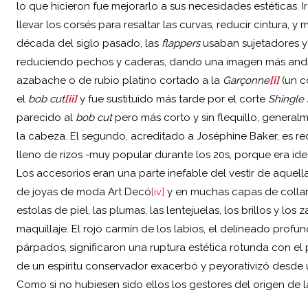
lo que hicieron fue mejorarlo a sus necesidades estéticas.
llevar los corsés para resaltar las curvas, reducir cintura,
década del siglo pasado, las
flappers
usaban sujetadores y 
reduciendo pechos y caderas, dando una imagen más andrógin
azabache o de rubio platino cortado a la
Garçonne
[i]
(un c
el
bob cut
[ii]
y fue sustituido más tarde por el corte
Shingle
parecido al
bob cut
pero más corto y sin flequillo, gener
la cabeza. El segundo, acreditado a Joséphine Baker, es reco
lleno de rizos -muy popular durante los 20s, porque era id
Los accesorios eran una parte inefable del vestir de aquella
de joyas de moda Art Decó
[iv]
y en muchas capas de collare
estolas de piel, las plumas, las lentejuelas, los brillos y lo
maquillaje. El rojo carmín de los labios, el delineado prof
párpados, significaron una ruptura estética rotunda con el
de un espíritu conservador exacerbó y peyorativizó desde un
Como si no hubiesen sido ellos los gestores del origen de l