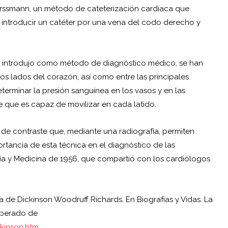
Forssmann, un método de cateterización cardíaca que
introducir un catéter por una vena del codo derecho y
e introdujo como método de diagnóstico
médico
, se han
lados del corazón, así como entre las principales
eterminar la presión sanguínea en los vasos y en las
e que es capaz de movilizar en cada latido.
 de contraste que, mediante una radiografía, permiten
rtancia de esta técnica en el diagnóstico de las
ía y
Medicina
de 1956, que compartió con los cardiólogos
ia de
Dickinson Woodruff Richards
. En Biografías y Vidas. La
uperado de
ckinson.htm