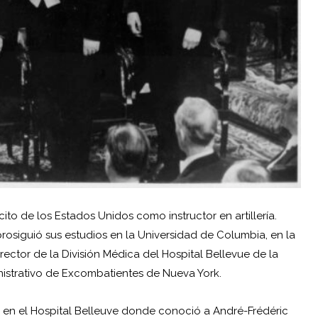
cito de los Estados Unidos como instructor en artillería.
rosiguió sus estudios en la Universidad de Columbia, en la
ector de la División Médica del Hospital Bellevue de la
istrativo de Excombatientes de Nueva York.
ue en el Hospital Belleuve donde conoció a André-Frédéric