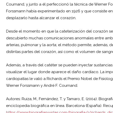
Cournand, y junto a él perfeccionó la técnica de Werner 
Forssmann había experimentado en 1926 y que consiste en 
desplazarlo hasta alcanzar el corazón.
Desde el momento en que la cateterización del corazón s
descubierto muchas comunicaciones anormales entre ambos 
arterias, pulmonar y la aorta; el método permite, además, d
distintas partes del corazón, así como el volumen de sangr
Además, a través del catéter se pueden inyectar sustancias
visualizar el lugar donde aparece el daño cardíaco. La impo
cardiopatías le valió a Richards el Premio Nobel de Fisiolog
Werner Forssmann y André F. Cournand.
Autores: Ruiza, M., Fernández, T. y Tamaro, E. (2004). Biograf
enciclopedia biográfica en línea. Barcelona (España). Rec
https://www.biografiasyvidas.com/biografia/r/richards_di