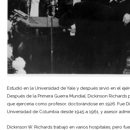
Estudió en la Universidad de Yale y después sirvió en el ejér
Después de la Primera Guerra Mundial, Dickinson Richards p
que ejercería como profesor, doctorándose en 1926. Fue Dir
Universidad de Columbia desde 1945 a 1961, y asesor admin
Dickinson W. Richards trabajó en varios hospitales, pero f