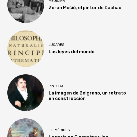
MEDICINA
Zoran Mušič, el pintor de Dachau
LUGARES
Las leyes del mundo
PINTURA
La imagen de Belgrano, un retrato
en construcción
EFEMÉRIDES
La nariz de Cleopatra y las