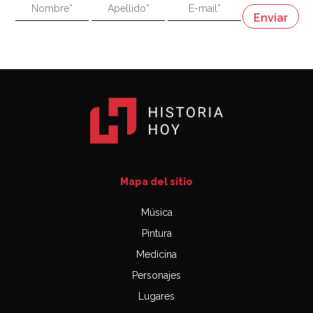
"En política, la estupidez no es una desventaja"
Napoleón
03:06
Mapa del sitio
Música
Pintura
Medicina
Personajes
Lugares