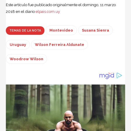
Este artículo fue publicado originalmente el domingo, 11 marzo
2018 en el diario
elpais.com.uy
Montevideo
Susana Sienra
TEMAS DE LA NOTA
Uruguay
Wilson Ferreira Aldunate
Woodrow Wilson