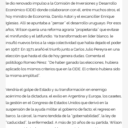
le dio renovado impulso a la Comisión de Inversiones y Desarrollo
Económico (CIDE) donde colaboraron con él, entre muchos otros, el
hoy ministro de Economía, Danilo Astori y el excanciller Enrique
Iglesias. Allí se apuntaba a “pensar” el desarrollo uruguayo. Por esos
años, Wilson quería una reforma agraria “propietarista” que evitase
el minifundio y el latifundio. Ya transformado en líder blanco, le
insufló nuevos bríos a la vieja colectividad que había dejado el poder
en 1967. En 1971 arañó el triunfo junto a Carlos Julio Pereyra en una
elección que hasta el día de hoy genera dudas. Comenta el
politólogo Romeo Pérez: “De haber ganado las elecciones, hubiera
aplicado los mismos criterios que en la CIDE. El criterio hubiera sido
la misma amplitud”.
Vendría el golpe de Estado y su transformación en enemigo
acérrimo de la dictadura, el exilio en Argentina y Europa, los casetes,
la gestión en el Congreso de Estados Unidos que derivó en la
suspensión de la ayuda militar al gobierno de facto; el regreso en
barco, la cárcel, la mano tendida de la “gobernabilidad”, la ley de
“caducidad”, la enfermedad. A más de 30 años de su partida, Wilson