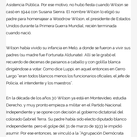
Asistencia Pública. Por ese motivo, no hubo fiesta cuando Wilson se
casó en 1944 con Susana Sienra. El nombre Wilson lo eligió su
padre para homenajear a
Woodrow Wilson
, el presidente de Estados
Unidos durante la Primera Guerra Mundial, recién terminada
cuando nació.
Wilson había vivido su infancia en Melo, a donde se fueron a vivir sus
padres (su madre fue Fortunata Aldunate). Allí se le grabó el
recuerdo de decenas de paisanos a caballo y con golilla blanca
dirigiéndose a votar. Como dice Luppi, en aquel entonces en Cerro
Largo “eran todos blancos menos los funcionarios oficiales, el jefe de
Policía, el intendente y los maestros”.
En la década de los años 30 Wilson ya está en
Montevideo
, estudia
Derecho, y muy pronto empieza a militar en el Partido Nacional
Independiente y se opone con decisión al gobierno dictatorial del
colorado Gabriel Terra. Su padre había sido electo diputado blanco
independiente, pero el golpe del 31 de marzo de 1933 le impidió
asumir. Por ese entonces, se vinculó a la “Agrupación Demócrata