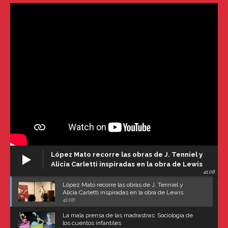
López Mato recorre las obras de J. Tenniel y
Alicia Carletti inspiradas en la obra de Lewis
41:08
Carroll
López Mato recorre las obras de J. Tenniel y
Alicia Carletti inspiradas en la obra de Lewis
Carroll
41:08
La mala prensa de las madrastras: Sociología de
los cuentos infantiles