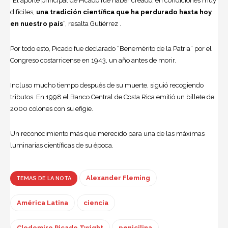
“El aporte principal de Picado fue haber creado, en condiciones muy
difíciles,
una tradición científica que ha perdurado hasta hoy
en nuestro país
“, resalta Gutiérrez .
Por todo esto, Picado fue declarado “Benemérito de la Patria” por el
Congreso costarricense en 1943, un año antes de morir.
Incluso mucho tiempo después de su muerte, siguió recogiendo
tributos. En 1998 el Banco Central de Costa Rica emitió un billete de
2000 colones con su efigie.
Un reconocimiento más que merecido para una de las máximas
luminarias científicas de su época.
Alexander Fleming
TEMAS DE LA NOTA
América Latina
ciencia
Clodomiro Picado Twight
penicilina