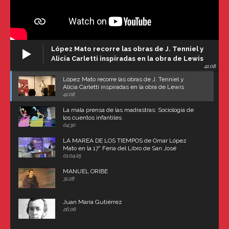
López Mato recorre las obras de J. Tenniel y
Alicia Carletti inspiradas en la obra de Lewis
41:08
Carroll
López Mato recorre las obras de J. Tenniel y
Alicia Carletti inspiradas en la obra de Lewis
Carroll
41:08
La mala prensa de las madrastras: Sociología de
los cuentos infantiles
04:30
LA MAREA DE LOS TIEMPOS de Omar López
Mato en la 17° Feria del Libro de San José
(Uruguay)
01:04:25
MANUEL ORIBE
31:28
Juan María Gutiérrez
26:08