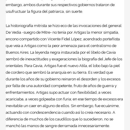
embargo, ambos durante sus respectivos gobiernos trataron de
usufructuar la figura del patriarca, sin suerte.
La historiografía mitrista se hizo eco de las invocaciones del general
De Vedia -suegro de Mitre- no tenía por Artigas la menor simpatía,
encono compartido con Vicente Fidel López, acendrado porteñista
que veía a Artigas como la peor amenaza para el centralismo de
Buenos Aires. La leyenda negra instaurada por el libelo de Cavia
sembró de inexactitudes y exageraciones la biografía del Jefe de los
orientales. Para Cavia, Artigas fue el nuevo Atila, el lobo bajo la piel
de cordero que sembró la anarquía en su tierra. Es verdad que
durante los años de su gobierno reinaron el desorden y los excesos
por falta de una autoridad competente, fruto de años de guerra y
enfrentamientos. Artigas supo actuar con flexibilidad, a veces
acariciaba, a veces golpeaba con furia; en ese tiempo de excesos era
inevitable un caer en alguno de ellos. Sin embargo, fue ecuánime,
actuando con condescendencia cuando así lo creía necesario. A
diferencia de muchos de los caudillos que lo sucedieron, no se
manchó las manos de sangre derramada innecesariamente.