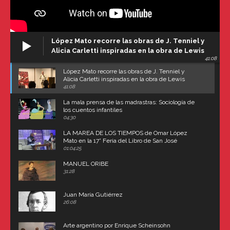
López Mato recorre las obras de J. Tenniel y
Alicia Carletti inspiradas en la obra de Lewis
41:08
Carroll
López Mato recorre las obras de J. Tenniel y
Alicia Carletti inspiradas en la obra de Lewis
Carroll
41:08
La mala prensa de las madrastras: Sociología de
los cuentos infantiles
04:30
LA MAREA DE LOS TIEMPOS de Omar López
Mato en la 17° Feria del Libro de San José
(Uruguay)
01:04:25
MANUEL ORIBE
31:28
Juan María Gutiérrez
26:08
Arte argentino por Enrique Scheinsohn