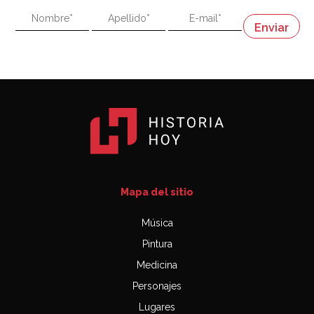
"En política, la estupidez no es una desventaja"
Napoleón
03:06
Mapa del sitio
Música
Pintura
Medicina
Personajes
Lugares