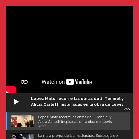
López Mato recorre las obras de J. Tenniel y
Alicia Carletti inspiradas en la obra de Lewis
41:08
Carroll
López Mato recorre las obras de J. Tenniel y
Alicia Carletti inspiradas en la obra de Lewis
Carroll
41:08
La mala prensa de las madrastras: Sociología de