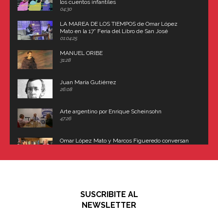
los cuentos infantiles
04:30
LA MAREA DE LOS TIEMPOS de Omar López
Mato en la 17° Feria del Libro de San José
(Uruguay)
01:04:25
MANUEL ORIBE
31:28
Juan María Gutiérrez
26:08
Arte argentino por Enrique Scheinsohn
47:26
Omar López Mato y Marcos Figueredo conversan
sobre: Revolución de Lavalle y fusilamiento de
Dorrego
16:42
El historiador y editor argentino, Ricardo de Titto,
hablando de el Manco Paz (José María Paz)
48:03
SUSCRIBITE AL
"En política, la estupidez no es una desventaja"
NEWSLETTER
02:58