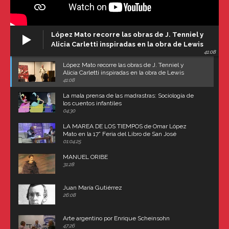
López Mato recorre las obras de J. Tenniel y
Alicia Carletti inspiradas en la obra de Lewis
41:08
Carroll
López Mato recorre las obras de J. Tenniel y
Alicia Carletti inspiradas en la obra de Lewis
Carroll
41:08
La mala prensa de las madrastras: Sociología de
los cuentos infantiles
04:30
LA MAREA DE LOS TIEMPOS de Omar López
Mato en la 17° Feria del Libro de San José
(Uruguay)
01:04:25
MANUEL ORIBE
31:28
Juan María Gutiérrez
26:08
Arte argentino por Enrique Scheinsohn
47:26