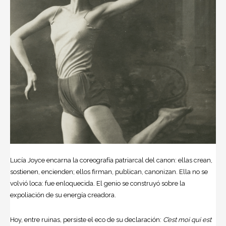
Lucía Joyce encarna la coreografía patriarcal del canon: ellas crean,
sostienen, encienden; ellos firman, publican, canonizan. Ella no se
volvió loca: fue enloquecida. El genio se construyó sobre la
expoliación de su energía creadora.
Hoy, entre ruinas, persiste el eco de su declaración:
C’est moi qui est