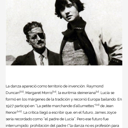
La danza apareció como territorio de invención. Raymond
[iii]
[iv]
[v]
Duncan
, Margaret Morris
, la euritmia steineriana
: Lucía se
formó en los márgenes de la tradición y recorrió Europa bailando. En
[vi]
1927 participó en “La petite marchande d’allumettes”
de Jean
[vii]
Renoir
. La crítica llegó a escribir que, en el futuro, James Joyce
sería recordado como “el padre de Lucía”. Pero ese futuro fue
interrumpido: prohibición del padre (“la danza no es profesión para