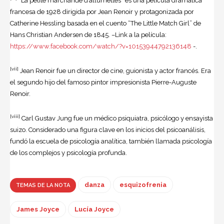
“La petite marchande d’allumettes” es una película dramática
francesa de 1928 dirigida por Jean Renoir y protagonizada por
Catherine Hessling basada en el cuento “The Little Match Girl” de
Hans Christian Andersen de 1845. –Link a la película:
https://www.facebook.com/watch/?v=10153944792136148
-.
[vii]
Jean Renoir fue un director de cine, guionista y actor francés. Era
el segundo hijo del famoso pintor impresionista Pierre-Auguste
Renoir.
[viii]
Carl Gustav Jung fue un médico psiquiatra, psicólogo y ensayista
suizo. Considerado una figura clave en los inicios del psicoanálisis,
fundó la escuela de psicología analítica, también llamada psicología
de los complejos y psicología profunda.
danza
esquizofrenia
TEMAS DE LA NOTA
James Joyce
Lucía Joyce