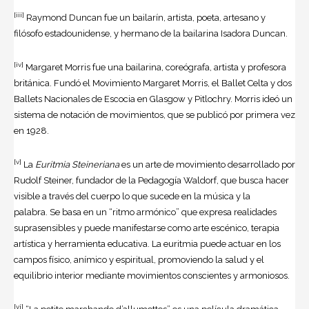
[iii]
Raymond Duncan fue un bailarín, artista, poeta, artesano y
filósofo estadounidense, y hermano de la bailarina Isadora Duncan.
[iv]
Margaret Morris fue una bailarina, coreógrafa, artista y profesora
británica. Fundó el Movimiento Margaret Morris, el Ballet Celta y dos
Ballets Nacionales de Escocia en Glasgow y Pitlochry. Morris ideó un
sistema de notación de movimientos, que se publicó por primera vez
en 1928.
[v]
La
Euritmia Steineriana
es un arte de movimiento desarrollado por
Rudolf Steiner, fundador de la Pedagogía Waldorf, que busca hacer
visible a través del cuerpo lo que sucede en la música y la
palabra. Se basa en un “ritmo armónico” que expresa realidades
suprasensibles y puede manifestarse como arte escénico, terapia
artística y herramienta educativa. La euritmia puede actuar en los
campos físico, anímico y espiritual, promoviendo la salud y el
equilibrio interior mediante movimientos conscientes y armoniosos.
[vi]