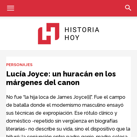
Historia
PERSONAJES
Lucía Joyce: un huracán en los
márgenes del canon
Hoy
No fue “la hija loca de James Joyce[i]”. Fue el campo
de batalla donde el modernismo masculino ensayó
sus técnicas de expropiación. Ese rótulo clínico y
doméstico -repetido sin vergüenza en biografías
literarias- no describe su vida, sino el dispositivo que la
trituró: la conjunción entre padre genio, madre celosa,