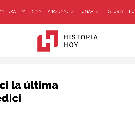
PINTURA
MEDICINA
PERSONAJES
LUGARES
HISTORIA
FO
Historia
i la última
dici
Hoy