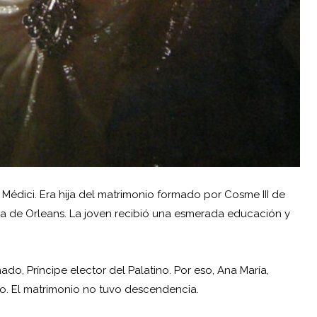
e Médici. Era hija del matrimonio formado por Cosme III de
isa de Orleans. La joven recibió una esmerada educación y
do, Príncipe elector del Palatino. Por eso, Ana María,
o. El matrimonio no tuvo descendencia.