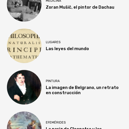
MEDICINA
Zoran Mušič, el pintor de Dachau
LUGARES
Las leyes del mundo
PINTURA
La imagen de Belgrano, un retrato
en construcción
EFEMÉRIDES
La nariz de Cleopatra y las