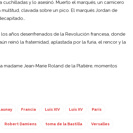
a cuchilladas y lo asesinó. Muerto el marqués, un carnicero
a multitud, clavada sobre un pico. El marqués Jordan de
 decapitado…
n los años desenfrenados de la Revolución francesa, donde
ún reinó la fraternidad, aplastada por la furia, el rencor y la
iría madame Jean-Marie Roland de la Platière, momentos
Launay
Francia
Luis XIV
Luis XV
París
Robert Damiens
toma de la Bastilla
Versalles