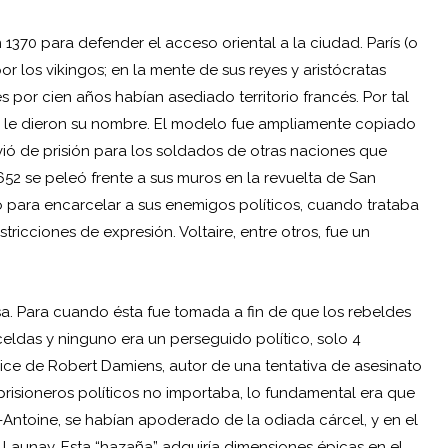
 1370 para defender el acceso oriental a la ciudad. París (o
r los vikingos; en la mente de sus reyes y aristócratas
s por cien años habían asediado territorio francés. Por tal
ue le dieron su nombre. El modelo fue ampliamente copiado
vió de prisión para los soldados de otras naciones que
652 se peleó frente a sus muros en la revuelta de San
só para encarcelar a sus enemigos políticos, cuando trataba
ricciones de expresión. Voltaire, entre otros, fue un
sa. Para cuando ésta fue tomada a fin de que los rebeldes
celdas y ninguno era un perseguido político, solo 4
ice de Robert Damiens, autor de una tentativa de asesinato
prisioneros políticos no importaba, lo fundamental era que
Antoine, se habían apoderado de la odiada cárcel, y en el
Launay. Esta “hazaña” adquiría dimensiones épicas en el