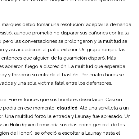
el marqués debió tomar una resolución: aceptar la demanda
resistió, aunque prometió no disparar sus cañones contra la
 pero las conversaciones se prolongaron y la multitud se
 y así accedieron al patio exterior. Un grupo rompió las
ue entonces que alguien de la guarnición disparó. Más
es abrieron fuego a discreción. La multitud que esperaba
nay y forzaron su entrada al bastión. Por cuatro horas se
ados y una sola víctima fatal entre los defensores.
eza. Fue entonces que sus hombres desertaron. Casi sin
que podía en ese momento:
claudicó
. Ató una servilleta a un
rror. Una multitud forzó la entrada y Launay fue apresado. Un
tin Hulin (quien terminaría sus días como general de los
gión de Honor), se ofreció a escoltar a Launay hasta el