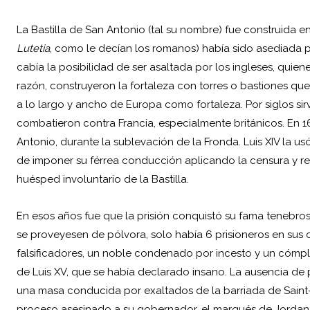
La Bastilla de San Antonio (tal su nombre) fue construida en
Lutetia
, como le decían los romanos) había sido asediada po
cabía la posibilidad de ser asaltada por los ingleses, quiene
razón, construyeron la fortaleza con torres o bastiones q
a lo largo y ancho de Europa como fortaleza. Por siglos sir
combatieron contra Francia, especialmente británicos. En 1
Antonio, durante la sublevación de la Fronda. Luis XIV la u
de imponer su férrea conducción aplicando la censura y rest
huésped involuntario de la Bastilla.
En esos años fue que la prisión conquistó su fama tenebro
se proveyesen de pólvora, solo había 6 prisioneros en sus 
falsificadores, un noble condenado por incesto y un cómpl
de Luis XV, que se había declarado insano. La ausencia de 
una masa conducida por exaltados de la barriada de Saint-
proceso asesinado a su gobernador, el marqués de Jordan 