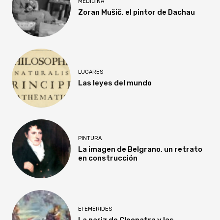
MEDICINA
Zoran Mušič, el pintor de Dachau
LUGARES
Las leyes del mundo
PINTURA
La imagen de Belgrano, un retrato
en construcción
EFEMÉRIDES
La nariz de Cleopatra y las