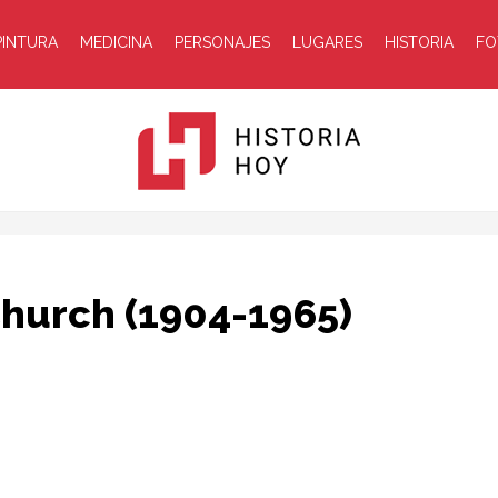
PINTURA
MEDICINA
PERSONAJES
LUGARES
HISTORIA
FO
Historia
 Church (1904-1965)
Hoy