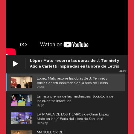
López Mato recorre las obras de J. Tenniel y
Alicia Carletti inspiradas en la obra de Lewis
41:08
Carroll
López Mato recorre las obras de J. Tenniel y
Alicia Carletti inspiradas en la obra de Lewis
Carroll
41:08
La mala prensa de las madrastras: Sociología de
los cuentos infantiles
04:30
LA MAREA DE LOS TIEMPOS de Omar López
Mato en la 17° Feria del Libro de San José
(Uruguay)
01:04:25
MANUEL ORIBE