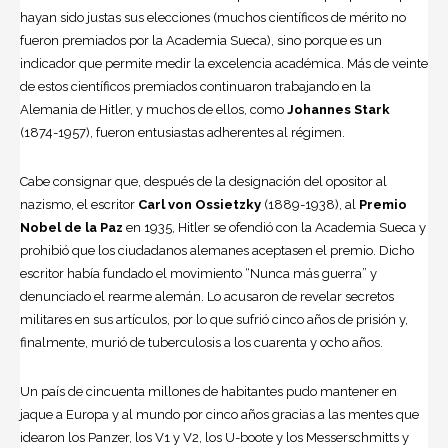
hayan sido justas sus elecciones (muchos científicos de mérito no
fueron premiados por la Academia Sueca), sino porque es un
indicador que permite medir la excelencia académica. Más de veinte
de estos científicos premiados continuaron trabajando en la
Alemania de Hitler, y muchos de ellos, como
Johannes Stark
(1874-1957), fueron entusiastas adherentes al régimen.
Cabe consignar que, después de la designación del opositor al
nazismo, el escritor
Carl von Ossietzky
(1889-1938), al
Premio
Nobel de la Paz
en 1935, Hitler se ofendió con la Academia Sueca y
prohibió que los ciudadanos alemanes aceptasen el premio. Dicho
escritor había fundado el movimiento “Nunca más guerra” y
denunciado el rearme alemán. Lo acusaron de revelar secretos
militares en sus artículos, por lo que sufrió cinco años de prisión y,
finalmente, murió de tuberculosis a los cuarenta y ocho años.
Un país de cincuenta millones de habitantes pudo mantener en
jaque a Europa y al mundo por cinco años gracias a las mentes que
idearon los Panzer, los V1 y V2, los U-boote y los Messerschmitts y