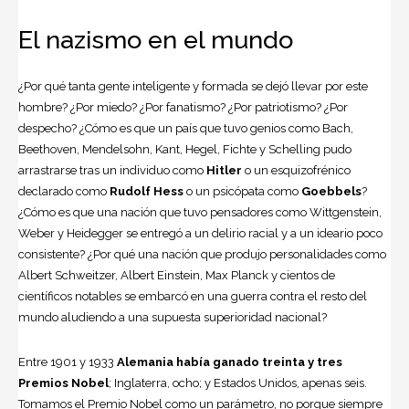
El nazismo en el mundo
¿Por qué tanta gente inteligente y formada se dejó llevar por este
hombre? ¿Por miedo? ¿Por fanatismo? ¿Por patriotismo? ¿Por
despecho? ¿Cómo es que un país que tuvo genios como Bach,
Beethoven, Mendelsohn, Kant, Hegel, Fichte y Schelling pudo
arrastrarse tras un individuo como
Hitler
o un esquizofrénico
declarado como
Rudolf Hess
o un psicópata como
Goebbels
?
¿Cómo es que una nación que tuvo pensadores como Wittgenstein,
Weber y Heidegger se entregó a un delirio racial y a un ideario poco
consistente? ¿Por qué una nación que produjo personalidades como
Albert Schweitzer, Albert Einstein, Max Planck y cientos de
científicos notables se embarcó en una guerra contra el resto del
mundo aludiendo a una supuesta superioridad nacional?
Entre 1901 y 1933
Alemania había ganado treinta y tres
Premios Nobel
; Inglaterra, ocho; y Estados Unidos, apenas seis.
Tomamos el Premio Nobel como un parámetro, no porque siempre