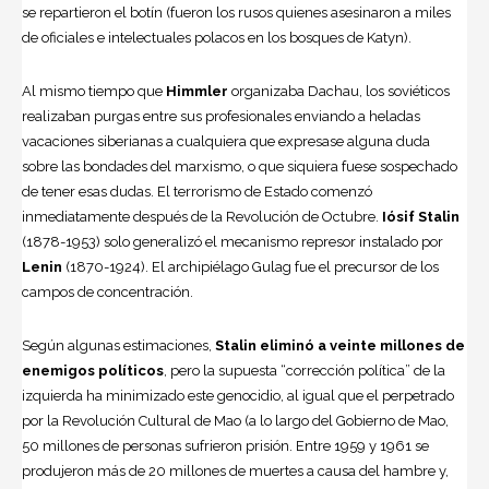
se repartieron el botín (fueron los rusos quienes asesinaron a miles
de oficiales e intelectuales polacos en los bosques de Katyn).
Al mismo tiempo que
Himmler
organizaba Dachau, los soviéticos
realizaban purgas entre sus profesionales enviando a heladas
vacaciones siberianas a cualquiera que expresase alguna duda
sobre las bondades del marxismo, o que siquiera fuese sospechado
de tener esas dudas. El terrorismo de Estado comenzó
inmediatamente después de la Revolución de Octubre.
Iósif Stalin
(1878-1953) solo generalizó el mecanismo represor instalado por
Lenin
(1870-1924). El archipiélago Gulag fue el precursor de los
campos de concentración.
Según algunas estimaciones,
Stalin eliminó a veinte millones de
enemigos políticos
, pero la supuesta “corrección política” de la
izquierda ha minimizado este genocidio, al igual que el perpetrado
por la Revolución Cultural de Mao (a lo largo del Gobierno de Mao,
50 millones de personas sufrieron prisión. Entre 1959 y 1961 se
produjeron más de 20 millones de muertes a causa del hambre y,