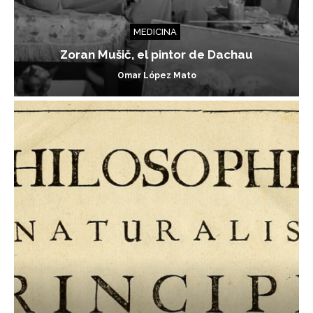
MEDICINA
Zoran Mušič, el pintor de Dachau
Omar López Mato