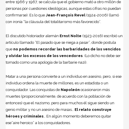
entre 1966 y 1967, se calcula que el gobierno mató a otro millón de
personas por cuestiones ideológicas, aunque estas cifras no puedan
confirmarse). Es lo que
Jean-François Revel
(1924-2006) llamó
con ironía “la cláusula del totalitarismo más favorecido”.
El discutido historiador alemán
Ernst Nolte
(1923-2016) escribió un
artículo llamado “El pasado que se niega a pasar”, donde postula
que
no podemos recordar las barbaridades de los vencidos
y olvidar los excesos de los vencedores
. (Lo dicho no debe ser
tomado como una apología de la barbarie nazi).
Matar a una persona convierte a un individuo en asesino, pero, si ese
individuo ordena la muerte de millones, es un estadista o un
conquistador. Las conquistas de
Napoleón
ocasionaron más
muertes (proporcionalmente, de acuerdo con la población de
entonces) que el nazismo, pero para muchos él sigue siendo un
genio militar y no un asesino de masas…
El relato construye
héroes y criminales
… En algún momento deberemos quitar
ese”aire heroico” a los conquistadores.