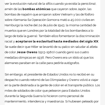
ver la evolución natural de la sífilis cuando ya existía la penicilina),
amén de las
bombas atómicas
que cayeron sobre Japón, las
bombas de napalm que arrojaron sobre Vietnam y las de fósforo
sobre Alemania (la Operación Gomorra mató a 45.000 civiles en
Hamburgo la noche del 24 de julio de 1943, la misma cantidad de
muertos que en Londres por la totalidad de los bombardeos a lo
largo de toda la guerra). También ellos fomentaron la discriminación
racial y
aceptaron la esclavitud hasta mediados del siglo XIX
.
Se suele decir que Hitler se levantó de su palco sin saludar al atleta
de color
Jesse Owens
(1913-1980) cuando ganó sus cuatro
medallas olímpicas en 1936. Pero Owens era un ídolo al que los
alemanes paraban en la calle para pedirle autógrafos.
Sin embargo, el presidente de Estados Unidos no lo recibió en su
despacho cuando retornó de las Olimpiadas y Owens volvió a viajar
en la parte destinada a la gente de color en el transporte público. Los
miles de soldados de color que pelearon para Estados Unidos
durante la Segunda Guerra lo hicieron como personal de
mantenimiento, intendencia y maestranza. Si hubiesen peleado por