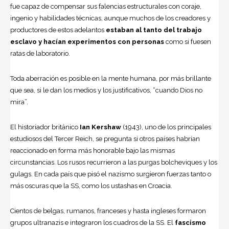
fue capaz de compensar sus falencias estructurales con coraje,
ingenio y habilidades técnicas, aunque muchos de los creadores y
productores de estos adelantos
estaban al tanto del trabajo
esclavo y hacían experimentos con personas
como si fuesen
ratas de laboratorio.
Toda aberración es posible en la mente humana, por más brillante
que sea, si le dan los medios y los justificativos, “cuando Dios no
mira”.
El historiador británico
Ian Kershaw
(1943), uno de los principales
estudiosos del Tercer Reich, se pregunta si otros países habrían
reaccionado en forma más honorable bajo las mismas
circunstancias. Los rusos recurrieron a las purgas bolcheviques y los
gulags. En cada país que pisó el nazismo surgieron fuerzas tanto o
más oscuras que la SS, como los ustashas en Croacia.
Cientos de belgas, rumanos, franceses y hasta ingleses formaron
grupos ultranazis e integraron los cuadros de la SS. El
fascismo