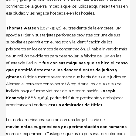
comienzo de la guerra impedía que los judíos adquiriesen tierras en
esa ciudad y les negaba hospedaje en los hoteles.
Thomas Watson
(1874-1956), el presidente de la empresa IBM,
apoyó a Hitler, y sus tarjetas perforadas provistas por una de sus
subsidiarias permitieron el registro y la identificación de los
prisioneros en los campos de concentración. Él había invertido más
de un millón de dólares para desarrollar la fábrica de IBM en las
afueras de Berlín. Y
fue con sus máquinas que se hizo el censo
que permitió detectar a los descendientes de judíos y
gitanos
. Originalmente se estimaba que había 600.000 judíos en
Alemania, pero este censo permitió registrar a los 2.000.000 de
individuos que fueron víctimas de la discriminación.
Joseph
Kennedy
(1888-1969), padre del futuro presidente y embajador
americano en Londres,
era un admirador de Hitler
.
Los norteamericanos cuentan con una larga historia de
movimientos eugenésicos y experimentación con humanos
(como el experimento Tuskegee, que usó a personas de color para