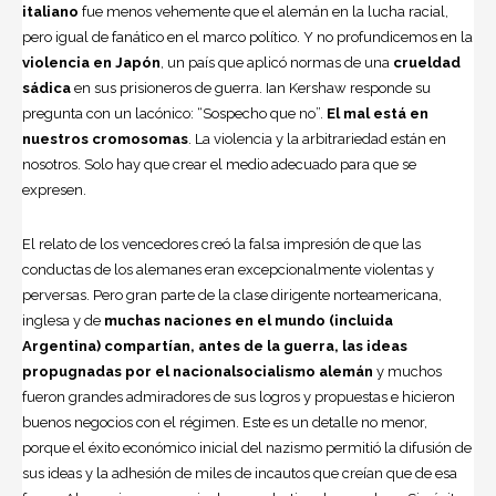
italiano
fue menos vehemente que el alemán en la lucha racial,
pero igual de fanático en el marco político. Y no profundicemos en la
violencia en Japón
, un país que aplicó normas de una
crueldad
sádica
en sus prisioneros de guerra. Ian Kershaw responde su
pregunta con un lacónico: “Sospecho que no”.
El mal está en
nuestros cromosomas
. La violencia y la arbitrariedad están en
nosotros. Solo hay que crear el medio adecuado para que se
expresen.
El relato de los vencedores creó la falsa impresión de que las
conductas de los alemanes eran excepcionalmente violentas y
perversas. Pero gran parte de la clase dirigente norteamericana,
inglesa y de
muchas naciones en el mundo (incluida
Argentina) compartían, antes de la guerra, las ideas
propugnadas por el nacionalsocialismo alemán
y muchos
fueron grandes admiradores de sus logros y propuestas e hicieron
buenos negocios con el régimen. Este es un detalle no menor,
porque el éxito económico inicial del nazismo permitió la difusión de
sus ideas y la adhesión de miles de incautos que creían que de esa