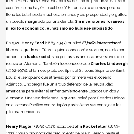
forma Alemania se encaminaba a su destino de grandeza. Sin éxito
económico, no hay éxito político. Y Hitler hizo lo que hizo porque
llenó los bolsillos de muchos alemanes y dio prosperidad y orgullo a
un pueblo marginado por una derrota.
Sin inversiones foráneas
ni éxito económico, el nazismo no hubiese subsistido
.
En 1920
Henry Ford
(1863-1947) publicó
El judío internacional
,
libro del agrado del Führer, quien condecoró a su autor, no solo por
adherir a la
lucha racial
, sino por las sustanciosas inversiones que
realizó en Alemania. También fue condecorado
Charles Lindbergh
(1902-1974), el famoso piloto del Spirit of St. Louis (Espíritu de Saint
Louis), el aeroplano que atravesó por primera vez el océano
Atlántico. Lindbergh fue un arduo defensor de la neutralidad
americana para evitar el enfrentamiento entre Estados Unidos y
Alemania. Una vez declarada la guerra, peleó para Estados Unidos
en el océano Pacifico contra Japón y asistió con sus consejos a los
pilotos americanos.
Henry Flagler
(1830-1913), socio de
John Rockefeller
(1839-
1937) y gran promotor del crecimiento de Miami Beach, hasta el