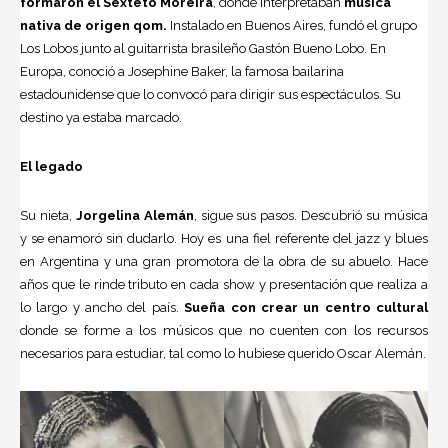
formaron el Sexteto Moreira
, donde interpretaban
música
nativa de origen qom.
Instalado en Buenos Aires, fundó el grupo
Los Lobos junto al guitarrista brasileño Gastón Bueno Lobo. En
Europa, conoció a Josephine Baker, la famosa bailarina
estadounidense que lo convocó para dirigir sus espectáculos. Su
destino ya estaba marcado.
El legado
Su nieta,
Jorgelina Alemán
, sigue sus pasos. Descubrió su música
y se enamoró sin dudarlo. Hoy es una fiel referente del jazz y
blues
en Argentina y una gran promotora de la obra de su abuelo. Hace
años que le rinde tributo en cada show y presentación que realiza a
lo largo y ancho del país.
Sueña con crear un centro cultural
donde se forme a los músicos que no cuenten con los recursos
necesarios para estudiar, tal como lo hubiese querido Oscar Alemán.