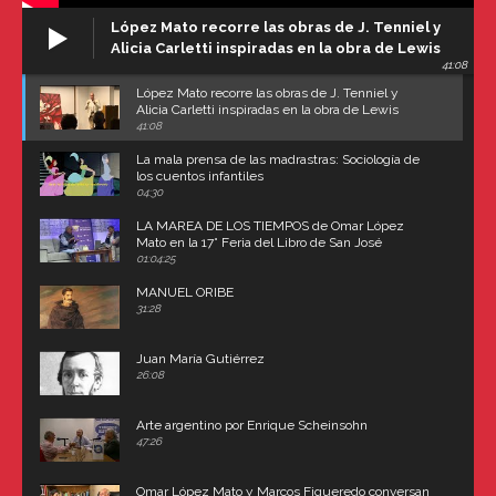
López Mato recorre las obras de J. Tenniel y
Alicia Carletti inspiradas en la obra de Lewis
41:08
Carroll
López Mato recorre las obras de J. Tenniel y
Alicia Carletti inspiradas en la obra de Lewis
Carroll
41:08
La mala prensa de las madrastras: Sociología de
los cuentos infantiles
04:30
LA MAREA DE LOS TIEMPOS de Omar López
Mato en la 17° Feria del Libro de San José
(Uruguay)
01:04:25
MANUEL ORIBE
31:28
Juan María Gutiérrez
26:08
Arte argentino por Enrique Scheinsohn
47:26
Omar López Mato y Marcos Figueredo conversan