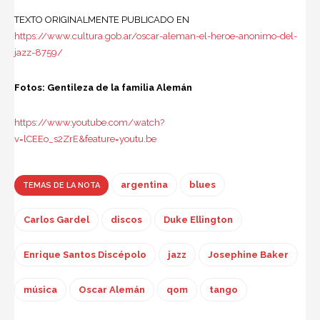
TEXTO ORIGINALMENTE PUBLICADO EN
https://www.cultura.gob.ar/oscar-aleman-el-heroe-anonimo-del-
jazz-8759/
Fotos: Gentileza de la familia Alemán
https://www.youtube.com/watch?
v=lCEEo_s2ZrE&feature=youtu.be
argentina
blues
TEMAS DE LA NOTA
Carlos Gardel
discos
Duke Ellington
Enrique Santos Discépolo
jazz
Josephine Baker
música
Oscar Alemán
qom
tango