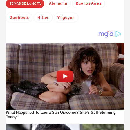
Alemania
Buenos Aires
TEMAS DE LA NOTA
Goebbels
Hitler
Yrigoyen