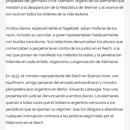
propiedad del germano Ernst Alemann; órgano de los alemanes que
resistían a la desaparición de la República de Weimar y al avance de
los nazis en todos los órdenes de la vida teutona.
Ambos diarios, especialmente el Tageblatt, solían mofarse de los
nazis, incluido su canciller, a quien representaban habitualmente
con burdas caricaturas. Sus redactores denunciaban los abusos que
comenzaban a perpetrarse en contra de los judíos en el Reich, a la
vez que ponían de manifiesto los métodos brutales y la penetración
hitlerista en cada ámbito, organismo u organización de Alemania.
En 1933, el ministro representante del Reich en Buenos Aires, von
Kaufmann, amigo personal del enviado extraordinario y ministro
plenipotenciario argentino en Berlín, Eduardo Labougle, hizo una
presentación judicial denunciando a ambos diarios. Los alemanes
querían a todas luces que el Gobierno argentino censurara a los
periódicos que se oponían su régimen. Que los obligara a abandonar
cualquier insinuación contraria a las políticas esgrimidas por el
hitlerismo en el Reich.