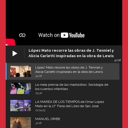
López Mato recorre las obras de J. Tenniel y
Alicia Carletti inspiradas en la obra de Lewis
41:08
Carroll
López Mato recorre las obras de J. Tenniel y
Alicia Carletti inspiradas en la obra de Lewis
Carroll
41:08
La mala prensa de las madrastras: Sociología de
los cuentos infantiles
04:30
LA MAREA DE LOS TIEMPOS de Omar López
Mato en la 17° Feria del Libro de San José
(Uruguay)
01:04:25
MANUEL ORIBE
31:28