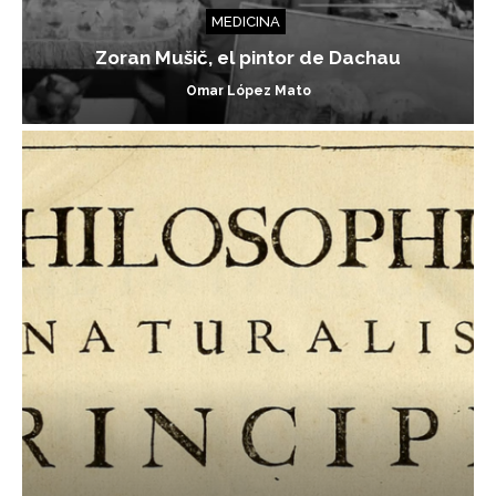
MEDICINA
Zoran Mušič, el pintor de Dachau
Omar López Mato