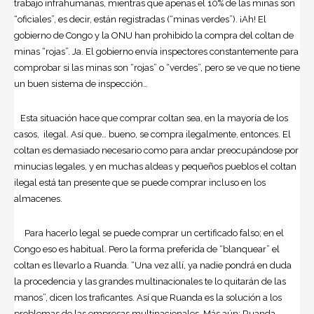
trabajo infrahumanas, mientras que apenas el 10% de las minas son
“oficiales”, es decir, están registradas (“minas verdes”). ¡Ah! El
gobierno de Congo y la ONU han prohibido la compra del coltan de
minas “rojas”. Ja. El gobierno envía inspectores constantemente para
comprobar si las minas son “rojas” o “verdes”, pero se ve que no tiene
un buen sistema de inspección…
Esta situación hace que comprar coltan sea, en la mayoría de los
casos, ilegal. Así que… bueno, se compra ilegalmente, entonces. El
coltan es demasiado necesario como para andar preocupándose por
minucias legales, y en muchas aldeas y pequeños pueblos el coltan
ilegal está tan presente que se puede comprar incluso en los
almacenes.
Para hacerlo legal se puede comprar un certificado falso; en el
Congo eso es habitual. Pero la forma preferida de “blanquear” el
coltan es llevarlo a Ruanda. “Una vez allí, ya nadie pondrá en duda
la procedencia y las grandes multinacionales te lo quitarán de las
manos”, dicen los traficantes. Así que Ruanda es la solución a los
problemas de las empresas multinacionales. Más aún: Ruanda