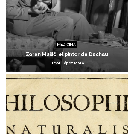
MEDICINA
Zoran Mušič, el pintor de Dachau
Omar López Mato