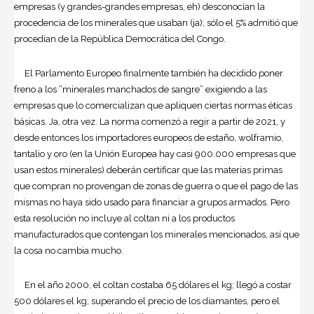
empresas (y grandes-grandes empresas, eh) desconocían la
procedencia de los minerales que usaban (ja); sólo el 5% admitió que
procedían de la República Democrática del Congo.
El Parlamento Europeo finalmente también ha decidido poner
freno a los “minerales manchados de sangre” exigiendo a las
empresas que lo comercializan que apliquen ciertas normas éticas
básicas. Ja, otra vez. La norma comenzó a regir a partir de 2021, y
desde entonces los importadores europeos de estaño, wolframio,
tantalio y oro (en la Unión Europea hay casi 900.000 empresas que
usan estos minerales) deberán certificar que las materias primas
que compran no provengan de zonas de guerra o que el pago de las
mismas no haya sido usado para financiar a grupos armados. Pero
esta resolución no incluye al coltan ni a los productos
manufacturados que contengan los minerales mencionados, así que
la cosa no cambia mucho.
En el año 2000, el coltan costaba 65 dólares el kg; llegó a costar
500 dólares el kg, superando el precio de los diamantes, pero el