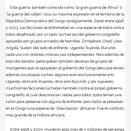
Esta guerra, también conocida como “la gran guerra de África” o
“la guerra del coltan”, tuvo su máxima expresión en el territorio de la
República Democrática del Congo (antiguamente, Zaire) entre 1998
y 2003. Las facciones se enfrentaban en una especie de todos contra
todos desaforado: por un lado, las fuerzas del gobierno congoleño,
apoyadas por grupos armados de Namibia, Zimbabwe, Chad, Libia,
Angola, Sudán; del lado de enfrente, Uganda, Ruanda, Burundi,
cada uno con distintas milicias casi independientes. Pero además de
esos dos bandos, participaban también decenas de grupos de
insurgentes que no apoyaban al gobierno del Congo pero que tenían
además sus propias luchas: algunos eran exclusivamente anti-
Uganda, otros anti-Ruanda, otros anti-Burundi, y por supuesto,
muchísimas facciones luchaban también contra el propio gobierno
congoleño, al cual desconocían. Había para todos, todos tenían una
razón para pelearse con alguno de enfrente, pero todos se peleaban
en el Congo (una especie de “libanización” africana). Fue el conflicto
más grande de la historia africana.
Entre 1998 y 2005 murieron algo más de 5 millones de personas,