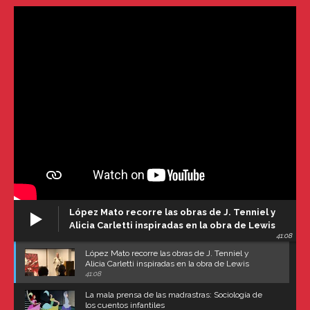
López Mato recorre las obras de J. Tenniel y
Alicia Carletti inspiradas en la obra de Lewis
41:08
Carroll
López Mato recorre las obras de J. Tenniel y
Alicia Carletti inspiradas en la obra de Lewis
Carroll
41:08
La mala prensa de las madrastras: Sociología de
los cuentos infantiles