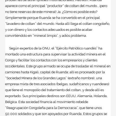
aparece como el principal “productor” de coltan del mundo… ¡pero
no tiene reservas de este mineral! Ja. ¿Cómo es posible esto?
Simplemente porque Ruanda se ha convertido en el principal
“lavadero de coltan” del mundo. Hasta allí llega el coltan congoleño,
y con dinero y los contactos adecuados es posible acabar
convirtiéndolo en “mineral limpio”, y adiós problema.
Según expertos de la ONU, el “Ejército Patriótico ruandés” ha
montado una estructura para supervisar la actividad minera en el
Congo y facilitar los contactos con los empresarios y clientes
occidentales. Este grupo armado se ocupa de trasladar el mineral en
camiones hasta Kigali, capital de Ruanda; allí es procesado por la
“Sociedad Minera de los Grandes Lagos” (extraño nombre), una
empresa mixta de tres asociados (belgas, sudafricanos y ruandeses)
que tiene el monopolio del tratamiento del coltan, y desde allí es
exportado. Sus principales destinos son EEUU, Alemania, Holanda,
Bélgica. Esta sociedad financia al movimiento rebelde
“Reagrupación Congoleña para la Democracia”, que tiene unos
50.000 soldados y que son apoyados por Ruanda. Estos grupos se