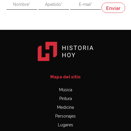
"En política, la estupidez no es una desventaja"
Napoleón
03:06
Mapa del sitio
Música
Pintura
Medicina
Personajes
Lugares