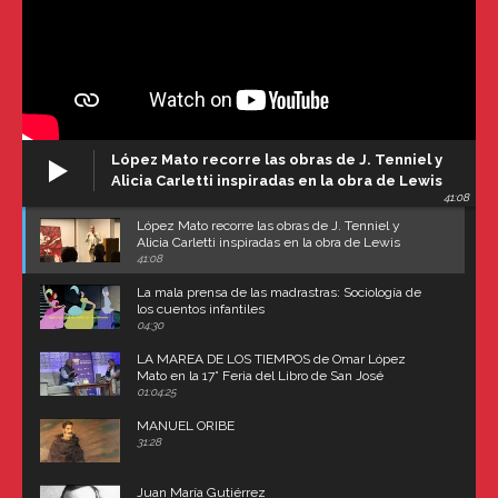
López Mato recorre las obras de J. Tenniel y
Alicia Carletti inspiradas en la obra de Lewis
41:08
Carroll
López Mato recorre las obras de J. Tenniel y
Alicia Carletti inspiradas en la obra de Lewis
Carroll
41:08
La mala prensa de las madrastras: Sociología de
los cuentos infantiles
04:30
LA MAREA DE LOS TIEMPOS de Omar López
Mato en la 17° Feria del Libro de San José
(Uruguay)
01:04:25
MANUEL ORIBE
31:28
Juan María Gutiérrez