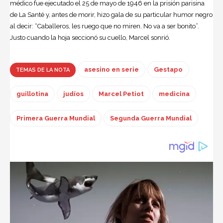
médico fue ejecutado el 25 de mayo de 1946 en la prisión parisina
de La Santé y, antes de morir, hizo gala de su particular humor negro
al decir: “Caballeros, les ruego que no miren. No va a ser bonito”.
Justo cuando la hoja seccionó su cuello, Marcel sonrió.
asesino en serie
Gestapo
TEMAS DE LA NOTA
guillotina
judíos
Marcel Petiot
medicina
Primera Guerra Mundial
Segunda Guerra Mundial