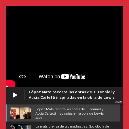
López Mato recorre las obras de J. Tenniel y
Alicia Carletti inspiradas en la obra de Lewis
41:08
Carroll
López Mato recorre las obras de J. Tenniel y
Alicia Carletti inspiradas en la obra de Lewis
Carroll
41:08
La mala prensa de las madrastras: Sociología de