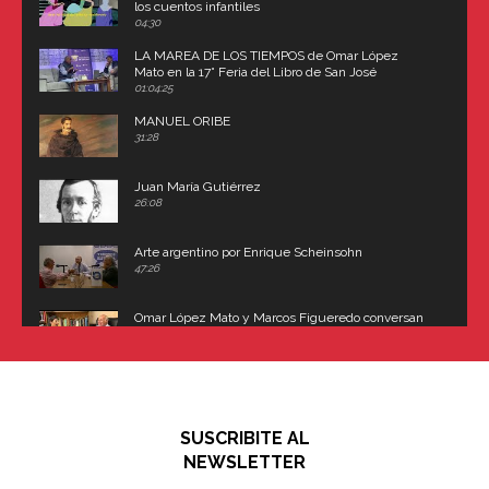
los cuentos infantiles
04:30
LA MAREA DE LOS TIEMPOS de Omar López
Mato en la 17° Feria del Libro de San José
(Uruguay)
01:04:25
MANUEL ORIBE
31:28
Juan María Gutiérrez
26:08
Arte argentino por Enrique Scheinsohn
47:26
Omar López Mato y Marcos Figueredo conversan
sobre: Revolución de Lavalle y fusilamiento de
Dorrego
16:42
El historiador y editor argentino, Ricardo de Titto,
hablando de el Manco Paz (José María Paz)
48:03
SUSCRIBITE AL
"En política, la estupidez no es una desventaja"
NEWSLETTER
02:58