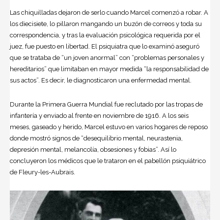
Las chiquilladas dejaron de serlo cuando Marcel comenzó a robar. A
los diecisiete, lo pillaron mangando un buzón de correos y toda su
correspondencia, y tras la evaluación psicológica requerida por el
juez, fue puesto en libertad. El psiquiatra que lo examinó aseguró
que se trataba de “un joven anormal” con “problemas personales y
hereditarios” que limitaban en mayor medida “la responsabilidad de
sus actos”. Es decir, le diagnosticaron una enfermedad mental.
Durante la Primera Guerra Mundial fue reclutado por las tropas de
infantería y enviado al frente en noviembre de 1916. A los seis
meses, gaseado y herido, Marcel estuvo en varios hogares de reposo
donde mostró signos de “desequilibrio mental, neurastenia,
depresión mental, melancolía, obsesiones y fobias”. Así lo
concluyeron los médicos que le trataron en el pabellón psiquiátrico
de Fleury-les-Aubrais.