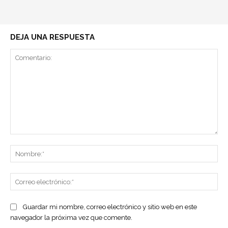
DEJA UNA RESPUESTA
Comentario:
No
Co
ele
Guardar mi nombre, correo electrónico y sitio web en este
navegador la próxima vez que comente.