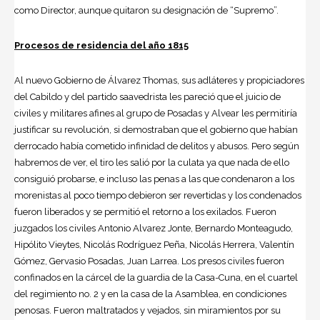
como Director, aunque quitaron su designación de “Supremo”.
Procesos de residencia del año 1815
Al nuevo Gobierno de Álvarez Thomas, sus adláteres y propiciadores
del Cabildo y del partido saavedrista les pareció que el juicio de
civiles y militares afines al grupo de Posadas y Alvear les permitiría
justificar su revolución, si demostraban que el gobierno que habían
derrocado había cometido infinidad de delitos y abusos. Pero según
habremos de ver, el tiro les salió por la culata ya que nada de ello
consiguió probarse, e incluso las penas a las que condenaron a los
morenistas al poco tiempo debieron ser revertidas y los condenados
fueron liberados y se permitió el retorno a los exilados. Fueron
juzgados los civiles Antonio Alvarez Jonte, Bernardo Monteagudo,
Hipólito Vieytes, Nicolás Rodríguez Peña, Nicolás Herrera, Valentín
Gómez, Gervasio Posadas, Juan Larrea. Los presos civiles fueron
confinados en la cárcel de la guardia de la Casa-Cuna, en el cuartel
del regimiento no. 2 y en la casa de la Asamblea, en condiciones
penosas. Fueron maltratados y vejados, sin miramientos por su