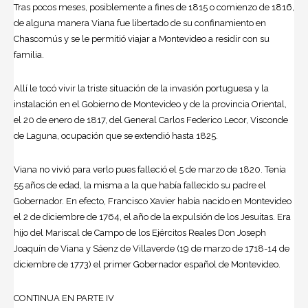
Tras pocos meses, posiblemente a fines de 1815 o comienzo de 1816,
de alguna manera Viana fue libertado de su confinamiento en
Chascomús y se le permitió viajar a Montevideo a residir con su
familia.
Allí le tocó vivir la triste situación de la invasión portuguesa y la
instalación en el Gobierno de Montevideo y de la provincia Oriental,
el 20 de enero de 1817, del General Carlos Federico Lecor, Visconde
de Laguna, ocupación que se extendió hasta 1825.
Viana no vivió para verlo pues falleció el 5 de marzo de 1820. Tenía
55 años de edad, la misma a la que había fallecido su padre el
Gobernador. En efecto, Francisco Xavier había nacido en Montevideo
el 2 de diciembre de 1764, el año de la expulsión de los Jesuitas. Era
hijo del Mariscal de Campo de los Ejércitos Reales Don Joseph
Joaquín de Viana y Sáenz de Villaverde (19 de marzo de 1718-14 de
diciembre de 1773) el primer Gobernador español de Montevideo.
CONTINUA EN PARTE IV