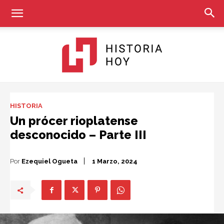
Historia
HISTORIA
Un prócer rioplatense
desconocido – Parte III
Hoy
Por
Ezequiel Ogueta
1 Marzo, 2024