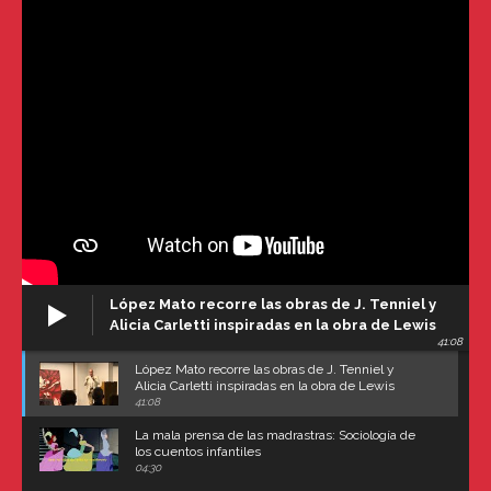
López Mato recorre las obras de J. Tenniel y
Alicia Carletti inspiradas en la obra de Lewis
41:08
Carroll
López Mato recorre las obras de J. Tenniel y
Alicia Carletti inspiradas en la obra de Lewis
Carroll
41:08
La mala prensa de las madrastras: Sociología de
los cuentos infantiles
04:30