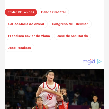
Banda Oriental
TEMAS DE LA NOTA
Carlos María de Alvear
Congreso de Tucumán
Francisco Xavier de Viana
José de San Martín
José Rondeau