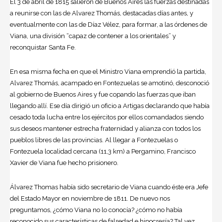
El 3 de abril de 1815 salieron de Buenos Aires las fuerzas destinadas
a reunirse con las de Alvarez Thomás, destacadas días antes, y
eventualmente con las de Díaz Vélez, para formar, a las órdenes de
Viana, una división “capaz de contener a los orientales” y
reconquistar Santa Fe.
En esa misma fecha en que el Ministro Viana emprendió la partida,
Alvarez Thomás, acampado en Fontezuelas se amotinó, desconoció
al gobierno de Buenos Aires y fue copando las fuerzas que iban
llegando allí. Ese día dirigió un oficio a Artigas declarando que había
cesado toda lucha entre los ejércitos por ellos comandados siendo
sus deseos mantener estrecha fraternidad y alianza con todos los
pueblos libres de las provincias. Al llegar a Fontezuelas o
Fontezuela localidad cercana (11,3 km) a Pergamino, Francisco
Xavier de Viana fue hecho prisionero.
Álvarez Thomas había sido secretario de Viana cuando éste era Jefe
del Estado Mayor en noviembre de 1811. De nuevo nos
preguntamos, ¿cómo Viana no lo conocía? ¿cómo no había
reconocido sus características de falsedad e hipocresía? Tal vez