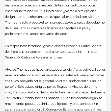
Viana era tan apegado al respeto de la autoridad que no podía
imaginar la traición de un subordinado. ¿No tenía otra opción al
designarlo? El hecho concreto es que haber confiado en Álvarez
Thomas no solo provocó el terrible disgusto de la caída del gobierno
de Alvear, sino inumerables situaciones negativas al país y
posiblemente su atraso por varias décadas.
En respetuosos términos, Ignacio Alvarez desde el Cuartel General
del Ejército Libertador en marcha, en abril 14 de 1815 intima al
General D. Carlos de Alvear a renunciar.
Álvarez Thomas tras haber arrestado a su jefe Viana, volvió a Buenos
Aires, sometiendo a las fuerzas militares leales a Alvear acampadas
en Olivos, apoyado por el general Soler y aliándose con el Cabildo
porteño. Este estaba dirigido por su Regidor y Alcalde de primer
voto, Francisco Antonio de Escalada, hermano del suegro de José de
San Martín, Antonio José de Escalada. El Cabildo además organizó
movimientos populares similares a los del 5 y 6 de abril de 1811,
para respaldar su acción. El Consejo de Estado le aconsejó a Alvear