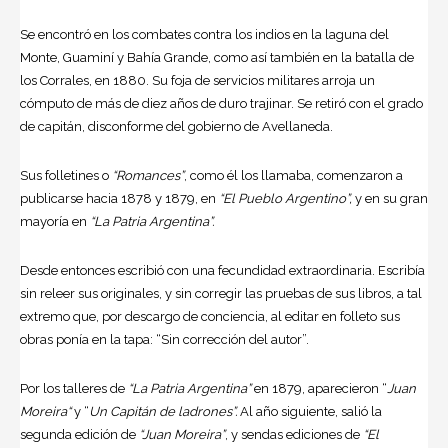
Se encontró en los combates contra los indios en la laguna del
Monte, Guaminí y Bahía Grande, como así también en la batalla de
los Corrales, en 1880. Su foja de servicios militares arroja un
cómputo de más de diez años de duro trajinar. Se retiró con el grado
de capitán, disconforme del gobierno de Avellaneda.
Sus folletines o
“Romances”
, como él los llamaba, comenzaron a
publicarse hacia 1878 y 1879, en
“El Pueblo Argentino”,
y en su gran
mayoría en
“La Patria Argentina”.
Desde entonces escribió con una fecundidad extraordinaria. Escribía
sin releer sus originales, y sin corregir las pruebas de sus libros, a tal
extremo que, por descargo de conciencia, al editar en folleto sus
obras ponía en la tapa: “Sin corrección del autor”.
Por los talleres de
“La Patria Argentina”
en 1879, aparecieron “
Juan
Moreira
“
y “
Un Capitán de ladrones”.
Al año siguiente, salió la
segunda edición de
“Juan Moreira”
, y sendas ediciones de
“El