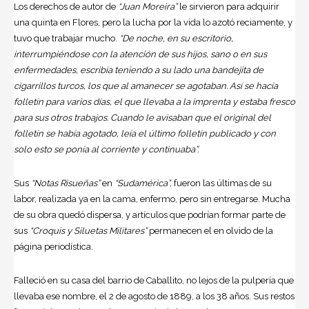
Los derechos de autor de
“Juan Moreira”
le sirvieron para adquirir
una quinta en Flores, pero la lucha por la vida lo azotó reciamente, y
tuvo que trabajar mucho.
“De noche, en su escritorio,
interrumpiéndose con la atención de sus hijos, sano o en sus
enfermedades, escribía teniendo a su lado una bandejita de
cigarrillos turcos, los que al amanecer se agotaban. Así se hacía
folletín para varios días, el que llevaba a la imprenta y estaba fresco
para sus otros trabajos. Cuando le avisaban que el original del
folletín se había agotado, leía el último folletín publicado y con
solo esto se ponía al corriente y continuaba”.
Sus
“Notas Risueñas”
en
“Sudamérica”,
fueron las últimas de su
labor, realizada ya en la cama, enfermo, pero sin entregarse. Mucha
de su obra quedó dispersa, y artículos que podrían formar parte de
sus
“Croquis y Siluetas Militares”
permanecen el en olvido de la
página periodística.
Falleció en su casa del barrio de Caballito, no lejos de la pulpería que
llevaba ese nombre, el 2 de agosto de 1889, a los 38 años. Sus restos