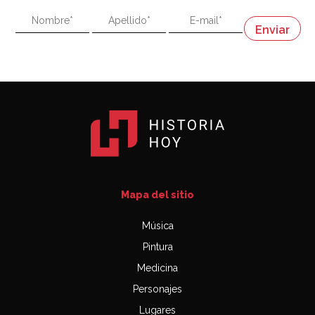
"En política, la estupidez no es una desventaja"
Napoleón
03:06
Mapa del sitio
Música
Pintura
Medicina
Personajes
Lugares