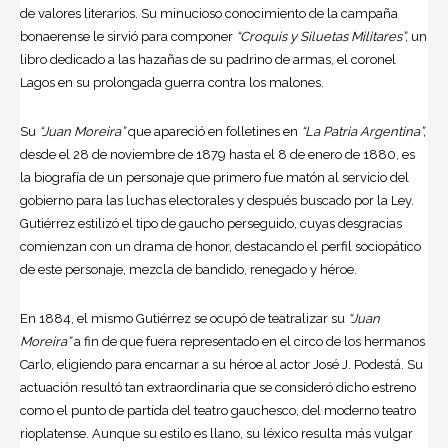
de valores literarios. Su minucioso conocimiento de la campaña
bonaerense le sirvió para componer
“Croquis y Siluetas Militares”,
un
libro dedicado a las hazañas de su padrino de armas, el coronel
Lagos en su prolongada guerra contra los malones.
Su
“Juan Moreira”
que apareció en folletines en
“La Patria Argentina”,
desde el 28 de noviembre de 1879 hasta el 8 de enero de 1880, es
la biografía de un personaje que primero fue matón al servicio del
gobierno para las luchas electorales y después buscado por la Ley.
Gutiérrez estilizó el tipo de gaucho perseguido, cuyas desgracias
comienzan con un drama de honor, destacando el perfil sociopático
de este personaje, mezcla de bandido, renegado y héroe.
En 1884, el mismo Gutiérrez se ocupó de teatralizar su
“Juan
Moreira”
a fin de que fuera representado en el circo de los hermanos
Carlo, eligiendo para encarnar a su héroe al actor José J. Podestá. Su
actuación resultó tan extraordinaria que se consideró dicho estreno
como el punto de partida del teatro gauchesco, del moderno teatro
rioplatense. Aunque su estilo es llano, su léxico resulta más vulgar