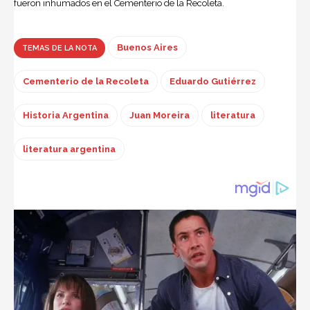
fueron inhumados en el Cementerio de la Recoleta.
Buenos Aires
TEMAS DE LA NOTA
Cementerio de la Recoleta
Eduardo Gutiérrez
Historia Argentina
Juan Moreira
literatura
literatura argentina