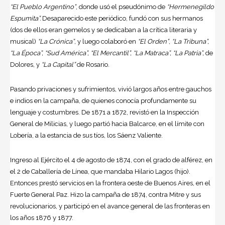
“El Pueblo Argentino”
, donde usó el pseudónimo de
“Hermenegildo
Espumita”.
Desaparecido este periódico, fundó con sus hermanos
(dos de ellos eran gemelos y se dedicaban a la crítica literaria y
musical)
“La Crónica”
, y luego colaboró en
“El Orden”
,
“La Tribuna”,
“La Época”, “Sud América”, “El Mercantil”, “La Matraca”, “La Patria”,
de
Dolores, y
“La Capital”
de Rosario.
Pasando privaciones y sufrimientos, vivió largos años entre gauchos
e indios en la campaña, de quienes conocía profundamente su
lenguaje y costumbres. De 1871 a 1872, revistó en la Inspección
General de Milicias, y luego partió hacia Balcarce, en el límite con
Lobería, a la estancia de sus tíos, los Sáenz Valiente.
Ingreso al Ejército el 4 de agosto de 1874, con el grado de alférez, en
el 2 de Caballería de Línea, que mandaba Hilario Lagos (hijo).
Entonces prestó servicios en la frontera oeste de Buenos Aires, en el
Fuerte General Paz. Hizo la campaña de 1874, contra Mitre y sus
revolucionarios, y participó en el avance general de las fronteras en
los años 1876 y 1877.