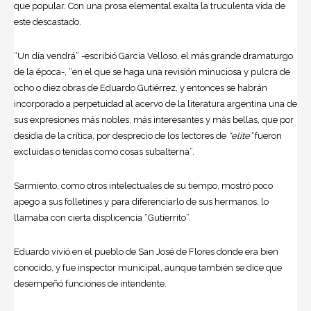
que popular. Con una prosa elemental exalta la truculenta vida de
este descastado.
“Un día vendrá” -escribió García Velloso, el más grande dramaturgo
de la época-, “en el que se haga una revisión minuciosa y pulcra de
ocho o diez obras de Eduardo Gutiérrez, y entonces se habrán
incorporado a perpetuidad al acervo de la literatura argentina una de
sus expresiones más nobles, más interesantes y más bellas, que por
desidia de la crítica, por desprecio de los lectores de
“elite”
fueron
excluidas o tenidas como cosas subalterna”.
Sarmiento, como otros intelectuales de su tiempo, mostró poco
apego a sus folletines y para diferenciarlo de sus hermanos, lo
llamaba con cierta displicencia “Gutierrito”.
Eduardo vivió en el pueblo de San José de Flores donde era bien
conocido, y fue inspector municipal, aunque también se dice que
desempeñó funciones de intendente.