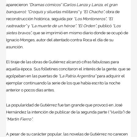
aparecieron
“Dramas cómicos” (Carlos Lanza y Lanza, el gran
banquero); “Croquis y siluetas militares”
y
“El Chacho”,
obra de
reconstrucción histórica, seguida por
“Los Montoneros”, “El
rastreador”
y
“La muerte de un héroe”. “El Orden”,
publicó
“Los
sietes bravos”,
que se imprimió en mismo diario donde se ocupó de
Ignacio Monges, autor del atentado contra Roca el día de su
asunción.
El tiraje de las obras de Gutiérrez alcanzó cifras fabulosas para
aquella época. Sus folletines concitaron el interés de la gente, que se
agolpaban en las puertas de
“La Patria Argentina”
para adquirir el
ejemplar continuando la serie de los que había escrito la noche
anterior o pocos días antes.
La popularidad de Gutiérrez fue tan grande que provocó en José
Hernández la intención de publicar de la segunda parte (
“Vuelta”
) de
“Martín Fierro”.
A pesar de su carácter popular, las novelas de Gutiérrez no carecen