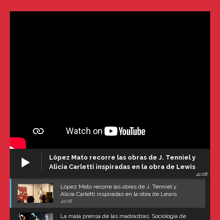
López Mato recorre las obras de J. Tenniel y
Alicia Carletti inspiradas en la obra de Lewis
41:08
Carroll
López Mato recorre las obras de J. Tenniel y
Alicia Carletti inspiradas en la obra de Lewis
Carroll
41:08
La mala prensa de las madrastras: Sociología de