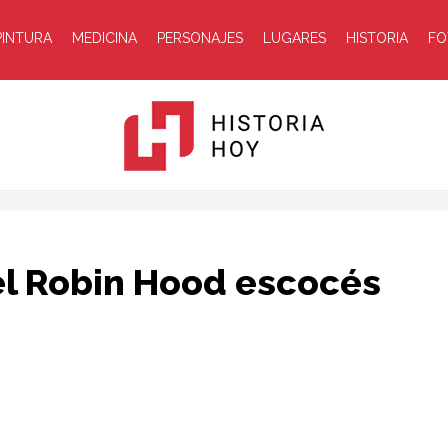
PINTURA
MEDICINA
PERSONAJES
LUGARES
HISTORIA
FO
Historia
el Robin Hood escocés
Hoy