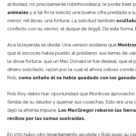
actividad, no precisamente robinhoodesca, le podía traer 
animales
y a tal fin le solicitó una buena cifra prestada 
menor: mil libras, una fortuna. La solicitud también
ocultaba
conflicto con su vecino, el duque de Argyll. De esta forma,
Acá la leyenda se divide. Una versión sostiene que
Montros
que el escocés había puesto al préstamo: sus tierras de val
la diosa fortuna, que un Mac Donald le fue desleal, que el
dinero solicitado, razón por la cual el ahora odioso conde
Rob,
como antaño él se había quedado con los ganado
Rob Roy debió huir, oportunidad que Montrose aprovechó pa
familia de su deudor y quemar sus cosechas. Esto era una 
dejó la afrenta impune.
Los MacGregor roba
ron
las tierr
recibos por las sumas sustraídas.
En 1715 hubo otro levantamiento jacobita y Rob puso su clan