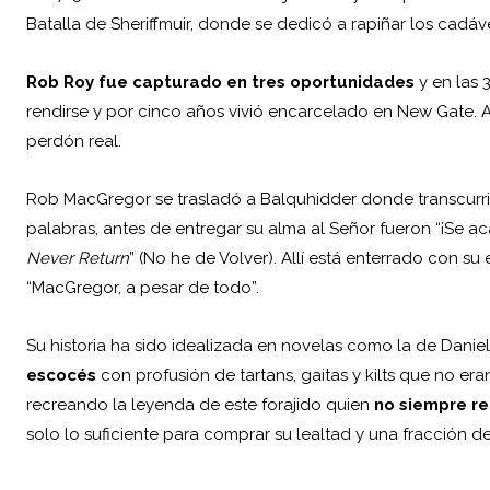
Batalla de Sheriffmuir, donde se dedicó a rapiñar los cadá
Rob Roy fue capturado en tres oportunidades
y en las 
rendirse y por cinco años vivió encarcelado en New Gate. A
perdón real.
Rob MacGregor se trasladó a Balquhidder donde transcurrió 
palabras, antes de entregar su alma al Señor fueron “¡Se a
Never Return
” (No he de Volver). Allí está enterrado con su
“MacGregor, a pesar de todo”.
Su historia ha sido idealizada en novelas como la de
Danie
escocés
con profusión de tartans, gaitas y kilts que no er
recreando la leyenda de este forajido quien
no siempre re
solo lo suficiente para comprar su lealtad y una fracción d