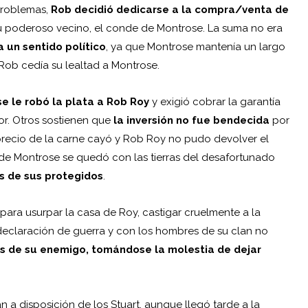
problemas,
Rob
decidió dedicarse a la compra/venta de
a su poderoso vecino, el conde de Montrose. La suma no era
 un sentido político
, ya que Montrose mantenía un largo
 Rob cedía su lealtad a Montrose.
e le robó la plata a Rob Roy
y exigió cobrar la garantía
or. Otros sostienen que
la inversión no fue bendecida
por
 precio de la carne cayó y Rob Roy no pudo devolver el
 de Montrose se quedó con las tierras del desafortunado
s de sus protegidos
.
ra usurpar la casa de Roy, castigar cruelmente a la
declaración de guerra y con los hombres de su clan no
as de su enemigo, tomándose la molestia de dejar
 a disposición de los Stuart, aunque llegó tarde a la