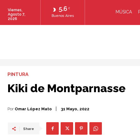
5.6
C
Viernes,
MÚSICA
Agosto 7,
Buenos Aires
2026
PINTURA
Kiki de Montparnasse
Por
Omar López Mato
31 Mayo, 2022
Share