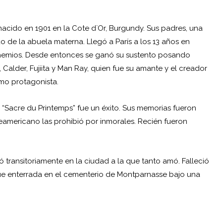
 nacido en 1901 en la Cote d`Or, Burgundy. Sus padres, una
do de la abuela materna. Llegó a París a los 13 años en
 bohemios. Desde entonces se ganó su sustento posando
Calder, Fujiita y Man Ray, quien fue su amante y el creador
omo protagonista.
a “Sacre du Printemps” fue un éxito. Sus memorias fueron
americano las prohibió por inmorales. Recién fueron
ó transitoriamente en la ciudad a la que tanto amó. Falleció
 Fue enterrada en el cementerio de Montparnasse bajo una