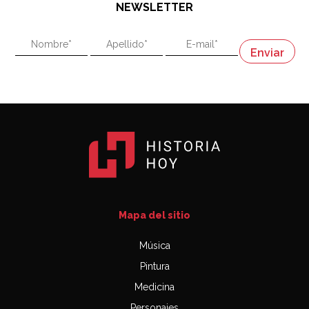
NEWSLETTER
02:58
"En política, la estupidez no es una desventaja"
Napoleón
03:06
Mapa del sitio
Música
Pintura
Medicina
Personajes