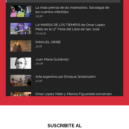
La mala prensa de las madrastras: Sociología de
los cuentos infantiles
04:30
LA MAREA DE LOS TIEMPOS de Omar López
Mato en la 17° Feria del Libro de San José
(Uruguay)
01:04:25
MANUEL ORIBE
31:28
Juan María Gutiérrez
26:08
Arte argentino por Enrique Scheinsohn
47:26
Omar López Mato y Marcos Figueredo conversan
sobre: Revolución de Lavalle y fusilamiento de
Dorrego
16:42
El historiador y editor argentino, Ricardo de Titto,
hablando de el Manco Paz (José María Paz)
48:03
SUSCRIBITE AL
"En política, la estupidez no es una desventaja"