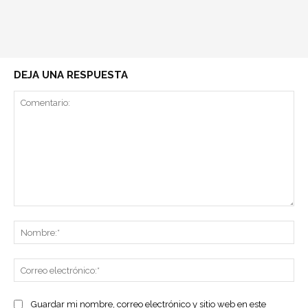
DEJA UNA RESPUESTA
Comentario:
No
Co
ele
Guardar mi nombre, correo electrónico y sitio web en este