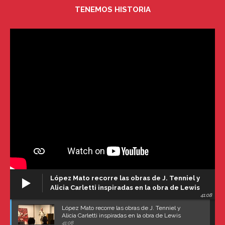
TENEMOS HISTORIA
López Mato recorre las obras de J. Tenniel y
Alicia Carletti inspiradas en la obra de Lewis
41:08
Carroll
López Mato recorre las obras de J. Tenniel y
Alicia Carletti inspiradas en la obra de Lewis
Carroll
41:08