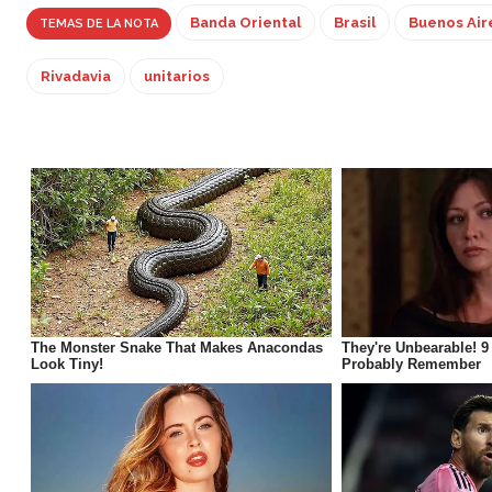
Banda Oriental
Brasil
Buenos Air
TEMAS DE LA NOTA
Rivadavia
unitarios