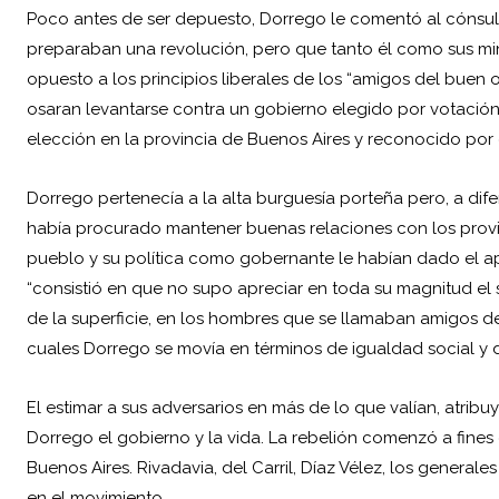
Poco antes de ser depuesto, Dorrego le comentó al cónsul
preparaban una revolución, pero que tanto él como sus mi
opuesto a los principios liberales de los “amigos del buen or
osaran levantarse contra un gobierno elegido por votaci
elección en la provincia de Buenos Aires y reconocido por c
Dorrego pertenecía a la alta burguesía porteña pero, a dif
había procurado mantener buenas relaciones con los provi
pueblo y su política como gobernante le habían dado el ap
“consistió en que no supo apreciar en toda su magnitud el 
de la superficie, en los hombres que se llamaban amigos de la
cuales Dorrego se movía en términos de igualdad social y d
El estimar a sus adversarios en más de lo que valían, atribuy
Dorrego el gobierno y la vida. La rebelión comenzó a fine
Buenos Aires. Rivadavia, del Carril, Díaz Vélez, los general
en el movimiento.