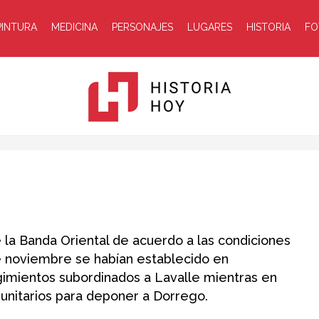
PINTURA
MEDICINA
PERSONAJES
LUGARES
HISTORIA
FO
Historia
e la Banda Oriental de acuerdo a las condiciones
de noviembre se habían establecido en
gimientos subordinados a Lavalle mientras en
Hoy
 unitarios para deponer a Dorrego.