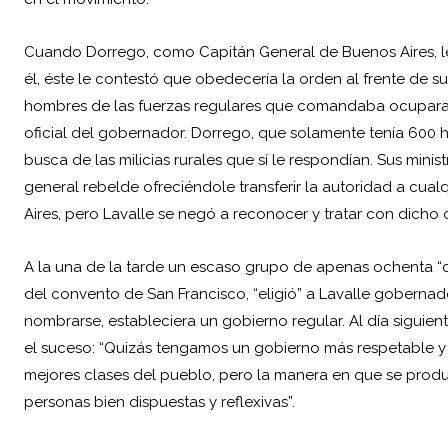
Cuando Dorrego, como Capitán General de Buenos Aires, l
él, éste le contestó que obedecería la orden al frente de su
hombres de las fuerzas regulares que comandaba ocuparan 
oficial del gobernador. Dorrego, que solamente tenía 600
busca de las milicias rurales que sí le respondían. Sus minis
general rebelde ofreciéndole transferir la autoridad a cua
Aires, pero Lavalle se negó a reconocer y tratar con dicho
A la una de la tarde un escaso grupo de apenas ochenta “
del convento de San Francisco, “eligió” a Lavalle gobernad
nombrarse, estableciera un gobierno regular. Al día siguie
el suceso: “Quizás tengamos un gobierno más respetable y 
mejores clases del pueblo, pero la manera en que se prod
personas bien dispuestas y reflexivas”.