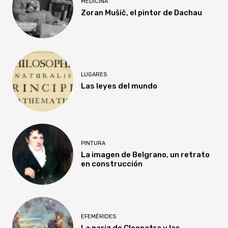
MEDICINA
Zoran Mušič, el pintor de Dachau
LUGARES
Las leyes del mundo
PINTURA
La imagen de Belgrano, un retrato
en construcción
EFEMÉRIDES
La nariz de Cleopatra y las