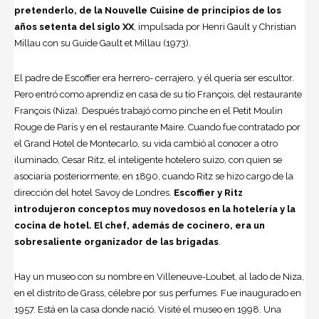
pretenderlo, de la Nouvelle Cuisine de principios de los
años setenta del siglo XX
, impulsada por Henri Gault y Christian
Millau con su Guide Gault et Millau (1973).
El padre de Escoffier era herrero- cerrajero, y él quería ser escultor.
Pero entró como aprendiz en casa de su tío François, del restaurante
François (Niza). Después trabajó como pinche en el Petit Moulin
Rouge de París y en el restaurante Maire. Cuando fue contratado por
el Grand Hotel de Montecarlo, su vida cambió al conocer a otro
iluminado, Cesar Ritz, el inteligente hotelero suizo, con quien se
asociaría posteriormente, en 1890, cuando Ritz se hizo cargo de la
dirección del hotel Savoy de Londres.
Escoffier y Ritz
introdujeron conceptos muy novedosos en la hotelería y la
cocina de hotel. El chef, además de cocinero, era un
sobresaliente organizador de las brigadas
.
Hay un museo con su nombre en Villeneuve-Loubet, al lado de Niza,
en el distrito de Grass, célebre por sus perfumes. Fue inaugurado en
1957. Está en la casa donde nació. Visité el museo en 1998. Una