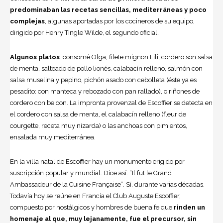
predominaban las recetas sencillas, mediterráneas y poco
complejas
, algunas aportadas por los cocineros de su equipo,
dirigido por Henry Tingle Wilde, el segundo oficial.
Algunos platos
: consomé Olga, filete mignon Lili, cordero son salsa
de menta, salteado de pollo lionés, calabacín relleno, salmón con
salsa muselina y pepino, pichón asado con cebolleta (éste ya es
pesadito: con manteca y rebozado con pan rallado), o riñones de
cordero con beicon. La impronta provenzal de Escoffier se detecta en
el cordero con salsa de menta, el calabacín relleno (fleur de
courgette, receta muy nizarda) o las anchoas con pimientos,
ensalada muy mediterránea.
En la villa natal de Escoffier hay un monumento erigido por
suscripción popular y mundial. Dice así: “Il fut le Grand
Ambassadeur de la Cuisine Française”. Sí, durante varias décadas.
Todavía hoy se reúne en
Francia
el Club Auguste Escoffier,
compuesto por nostálgicos y hombres de buena fe que
rinden un
homenaje al que, muy lejanamente, fue el precursor, sin