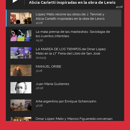
Alicia Carletti inspiradas en la obra de Lewis
41:08
Carroll
López Mato recorre las obras de J. Tenniel y
Alicia Carletti inspiradas en la obra de Lewis
Carroll
41:08
La mala prensa de las madrastras: Sociología de
los cuentos infantiles
04:30
LA MAREA DE LOS TIEMPOS de Omar López
Mato en la 17° Feria del Libro de San José
(Uruguay)
01:04:25
MANUEL ORIBE
31:28
Juan María Gutiérrez
26:08
Arte argentino por Enrique Scheinsohn
47:26
Omar López Mato y Marcos Figueredo conversan
sobre: Revolución de Lavalle y fusilamiento de
Dorrego
16:42