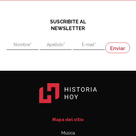
El historiador y editor argentino, Ricardo de Titto,
hablando de el Manco Paz (José María Paz)
48:03
SUSCRIBITE AL
"En política, la estupidez no es una desventaja"
NEWSLETTER
02:58
"En política, la estupidez no es una desventaja"
Napoleón
03:06
Mapa del sitio
Música