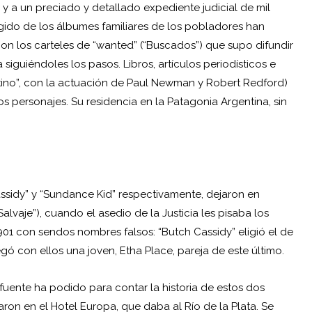
 y a un preciado y detallado expediente judicial de mil
gido de los álbumes familiares de los pobladores han
e con los carteles de “wanted” (“Buscados”) que supo difundir
a
siguiéndoles los pasos. Libros, artículos periodísticos e
ino”, con la actuación de
Paul Newman
y Robert Redford)
 personajes. Su residencia en la Patagonia Argentina, sin
ssidy” y “Sundance Kid” respectivamente, dejaron en
lvaje”), cuando el asedio de la Justicia les pisaba los
901 con sendos nombres falsos: “Butch Cassidy” eligió el de
gó con ellos una joven, Etha Place, pareja de este último.
fuente ha podido para contar la historia de estos dos
jaron en el Hotel Europa, que daba al Río de la Plata. Se