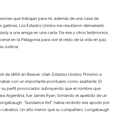
s peones que trabajan para mí, además de una casa de
as gallinas. Los Estados Unidos me resultaron demasiado
sidy a una amiga en una carta. De ése y otros testimonios,
erse en la Patagonia para vivir el resto de la vida en paz,
a Justicia.
abril de 1866 en Beaver, Utah, Estados Unidos. Próximo a
u haber con un importante prontuario como asaltante. El
 y su perfil provocador, subrayando que el nombre que
para Argentina, fue James Ryan, tomando el apellido de un
Longabaugh, “Sundance Kid”, había recibido ese apodo por
de caballos. Un año menor que su compañero, Longabaugh