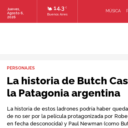
14.3
C
Jueves,
MÚSICA
Agosto 6,
Buenos Aires
2026
PERSONAJES
La historia de Butch Ca
la Patagonia argentina
La historia de estos ladrones podría haber queda
de no ser por la película protagonizada por Rob
en fecha desconocida) y Paul Newman (como Butch 