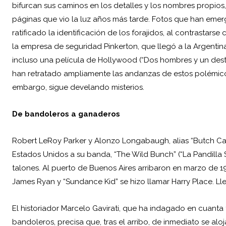
bifurcan sus caminos en los detalles y los nombres propios,
páginas que vio la luz años más tarde. Fotos que han emer
ratificado la identificación de los forajidos, al contrastars
la empresa de seguridad Pinkerton, que llegó a la
Argentin
incluso una película de Hollywood (“Dos hombres y un dest
han retratado ampliamente las andanzas de estos polémicos
embargo, sigue develando misterios.
De bandoleros a ganaderos
Robert LeRoy Parker y Alonzo Longabaugh, alias “Butch Ca
Estados Unidos a su banda, “The Wild Bunch” (“La Pandilla Sa
talones. Al puerto de Buenos Aires arribaron en marzo de 1
James Ryan y “Sundance Kid” se hizo llamar Harry Place. Lle
El historiador Marcelo Gavirati, que ha indagado en cuanta 
bandoleros, precisa que, tras el arribo, de inmediato se alo