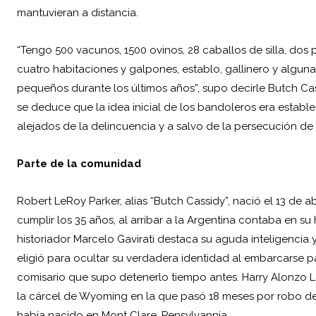
mantuvieran a distancia.
“Tengo 500 vacunos, 1500 ovinos, 28 caballos de silla, do
cuatro habitaciones y galpones, establo, gallinero y algun
pequeños durante los últimos años”, supo decirle Butch Cas
se deduce que la idea inicial de los bandoleros era establec
alejados de la delincuencia y a salvo de la persecución de l
Parte de la comunidad
Robert LeRoy Parker, alias “Butch Cassidy”, nació el 13 de 
cumplir los 35 años, al arribar a la Argentina contaba en s
historiador Marcelo Gavirati destaca su aguda inteligencia
eligió para ocultar su verdadera identidad al embarcarse 
comisario que supo detenerlo tiempo antes. Harry Alonzo 
la cárcel de Wyoming en la que pasó 18 meses por robo 
había nacido en Mont Clare, Pensylvannia.