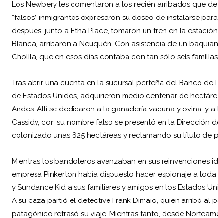
Los Newbery les comentaron a los recién arribados que de B
“falsos” inmigrantes expresaron su deseo de instalarse pa
después, junto a Etha Place, tomaron un tren en la estación
Blanca, arribaron a Neuquén. Con asistencia de un baquiano,
Cholila, que en esos días contaba con tan sólo seis familias
Tras abrir una cuenta en la sucursal porteña del Banco de L
de Estados Unidos, adquirieron medio centenar de hectáreas
Andes. Allí se dedicaron a la ganadería vacuna y ovina, y a 
Cassidy, con su nombre falso se presentó en la Dirección d
colonizado unas 625 hectáreas y reclamando su título de 
Mientras los bandoleros avanzaban en sus reinvenciones i
empresa Pinkerton había dispuesto hacer espionaje a toda
y Sundance Kid a sus familiares y amigos en los Estados Un
A su caza partió el detective Frank Dimaio, quien arribó al 
patagónico retrasó su viaje. Mientras tanto, desde Nortea