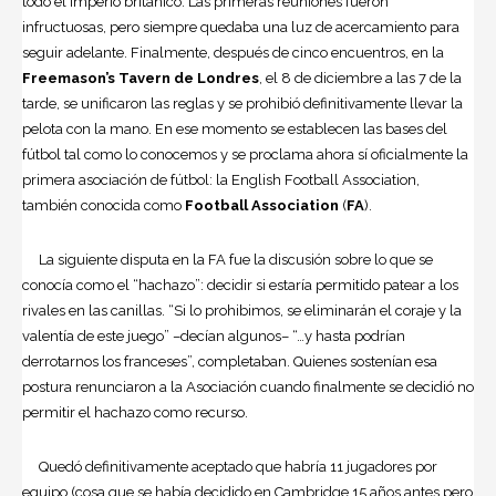
todo el imperio británico. Las primeras reuniones fueron
infructuosas, pero siempre quedaba una luz de acercamiento para
seguir adelante. Finalmente, después de cinco encuentros, en la
Freemason’s Tavern de Londres
, el 8 de diciembre a las 7 de la
tarde, se unificaron las reglas y se prohibió definitivamente llevar la
pelota con la mano. En ese momento se establecen las bases del
fútbol tal como lo conocemos y se proclama ahora sí oficialmente la
primera asociación de fútbol: la English Football Association,
también conocida como
Football Association
(
FA
).
La siguiente disputa en la FA fue la discusión sobre lo que se
conocía como el “hachazo”: decidir si estaría permitido patear a los
rivales en las canillas. “Si lo prohibimos, se eliminarán el coraje y la
valentía de este juego” –decían algunos– “…y hasta podrían
derrotarnos los franceses”, completaban. Quienes sostenían esa
postura renunciaron a la Asociación cuando finalmente se decidió no
permitir el hachazo como recurso.
Quedó definitivamente aceptado que habría 11 jugadores por
equipo (cosa que se había decidido en Cambridge 15 años antes pero