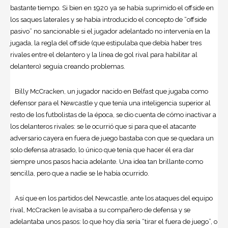
bastante tiempo. Si bien en 1920 ya se había suprimido el offside en
los saques laterales y se había introducido el concepto de “offside
pasivo” no sancionable si el jugador adelantado no intervenía en la
jugada, la regla del offside (que estipulaba que debía haber tres
rivales entre el delantero y la línea de gol rival para habilitar al
delantero) seguía creando problemas.
Billy McCracken, un jugador nacido en Belfast que jugaba como
defensor para el Newcastle y que tenía una inteligencia superior al
resto de los futbolistas de la época, se dio cuenta de cómo inactivar a
los delanteros rivales: se le ocurrió que si para que el atacante
adversario cayera en fuera de juego bastaba con que se quedara un
solo defensa atrasado, lo único que tenía que hacer él era dar
siempre unos pasos hacia adelante. Una idea tan brillante como
sencilla, pero que a nadie se le había ocurrido.
Así que en los partidos del Newcastle, ante los ataques del equipo
rival, McCracken le avisaba a su compañero de defensa y se
adelantaba unos pasos: lo que hoy día sería “tirar el fuera de juego”, o