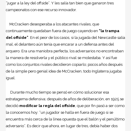
“jugar a la ley del offside”. Y les salía tan bien que ganaron tres
campeonatos con ese recurso innovador.
McCracken desesperaba a los atacantes rivales, que
continuamente quedaban fuera de juego cayendo en
“la trampa
del offside”
. En el peor de los casos, si la jugada del Newcastle salía
mal, el delantero aún tenía que encarar a un defensa antes del
arquero. Era una maniobra perfecta, los adversarios no encontraban
la manera de resolverla y el público rival se molestaba. Y así fue
como los conjuntos rivales decidieron copiarlo; pocos años después
de la simple pero genial idea de McCracken, todo Inglaterra jugaba
igual.
Durante mucho tiempo se pensó en cómo solucionar esa
estratagema defensiva; después de años de deliberación, en 1925 se
decidió
modificar la regla del offside
, que por fin pasó a ser como
la conocemos hoy: “un jugador se halla en fuera de juego si se
encuentra más cerca de la línea opuesta que el balón y el penúltimo
adversario”. Es decir que ahora, en lugar de tres, debía haber dos