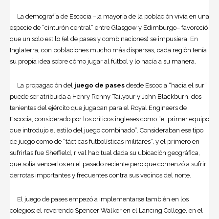
La demografía de Escocia –la mayoría de la población vivía en una
especie de “cinturón central” entre Glasgow y Edimburgo– favoreció
que un solo estilo (el de pases y combinaciones) se impusiera. En
Inglaterra, con poblaciones mucho más dispersas, cada región tenía
su propia idea sobre cómo jugar al fútbol y lo hacía a su manera.
La propagación del
juego de pases
desde Escocia “hacia el sur”
puede ser atribuida a Henry Renny-Tailyour y John Blackburn, dos
tenientes del ejército que jugaban para el Royal Engineers de
Escocia, considerado por los críticos ingleses como “el primer equipo
que introdujo el estilo del juego combinado”. Consideraban ese tipo
de juego como de “tácticas futbolísticas militares”, y el primero en
sufrirlas fue Sheffield, rival habitual dada su ubicación geográfica,
que solía vencerlos en el pasado reciente pero que comenzó a sufrir
derrotas importantes y frecuentes contra sus vecinos del norte.
El juego de pases empezó a implementarse también en los
colegios; el reverendo Spencer Walker en el Lancing College, en el