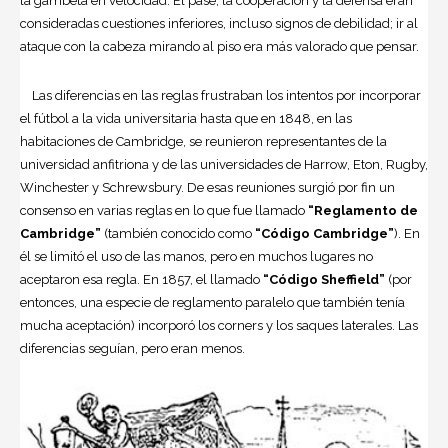
la gambeta en velocidad. El pase, la cooperación y la defensa eran
consideradas cuestiones inferiores, incluso signos de debilidad; ir al
ataque con la cabeza mirando al piso era más valorado que pensar.
Las diferencias en las reglas frustraban los intentos por incorporar
el fútbol a la vida universitaria hasta que en 1848, en las
habitaciones de Cambridge, se reunieron representantes de la
universidad anfitriona y de las universidades de Harrow, Eton, Rugby,
Winchester y Schrewsbury. De esas reuniones surgió por fin un
consenso en varias reglas en lo que fue llamado
“Reglamento de
Cambridge”
(también conocido como
“Código Cambridge”
). En
él se limitó el uso de las manos, pero en muchos lugares no
aceptaron esa regla. En 1857, el llamado
“Código Sheffield”
(por
entonces, una especie de reglamento paralelo que también tenía
mucha aceptación) incorporó los corners y los saques laterales. Las
diferencias seguían, pero eran menos.