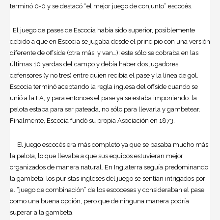
terminó 0-0 y se destacó “el mejor juego de conjunto” escocés.
El juego de pases de Escocia había sido superior, posiblemente
debido a que en Escocia se jugaba desde el principio con una versión
diferente de offside (otra más, y van…): este sólo se cobraba en las
últimas 10 yardas del campo y debía haber dos jugadores
defensores (y no tres) entre quien recibía el pase y la línea de gol.
Escocia terminó aceptando la regla inglesa del offside cuando se
unió a la FA, y para entonces el pase ya se estaba imponiendo: la
pelota estaba para ser pateada, no sólo para llevarla y gambetear.
Finalmente, Escocia fundó su propia Asociación en 1873.
El juego escocés era más completo ya que se pasaba mucho más
la pelota, lo que llevaba a que sus equipos estuvieran mejor
organizados de manera natural. En Inglaterra seguía predominando
la gambeta; los puristas ingleses del juego se sentían intrigados por
el “juego de combinación” de los escoceses y consideraban el pase
como una buena opción, pero que de ninguna manera podría
superar a la gambeta.