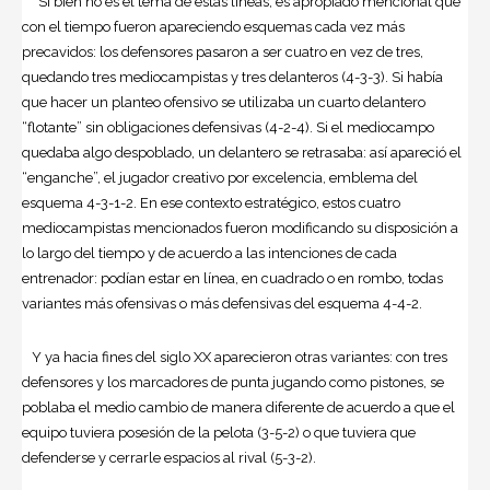
Si bien no es el tema de estas líneas, es apropiado mencional que
con el tiempo fueron apareciendo esquemas cada vez más
precavidos: los defensores pasaron a ser cuatro en vez de tres,
quedando tres mediocampistas y tres delanteros (4-3-3). Si había
que hacer un planteo ofensivo se utilizaba un cuarto delantero
“flotante” sin obligaciones defensivas (4-2-4). Si el mediocampo
quedaba algo despoblado, un delantero se retrasaba: así apareció el
“enganche”, el jugador creativo por excelencia, emblema del
esquema 4-3-1-2. En ese contexto estratégico, estos cuatro
mediocampistas mencionados fueron modificando su disposición a
lo largo del tiempo y de acuerdo a las intenciones de cada
entrenador: podían estar en línea, en cuadrado o en rombo, todas
variantes más ofensivas o más defensivas del esquema 4-4-2.
Y ya hacia fines del siglo XX aparecieron otras variantes: con tres
defensores y los marcadores de punta jugando como pistones, se
poblaba el medio cambio de manera diferente de acuerdo a que el
equipo tuviera posesión de la pelota (3-5-2) o que tuviera que
defenderse y cerrarle espacios al rival (5-3-2).