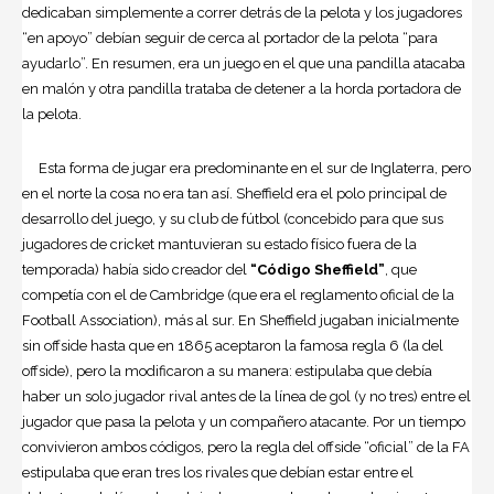
dedicaban simplemente a correr detrás de la pelota y los jugadores
“en apoyo” debían seguir de cerca al portador de la pelota “para
ayudarlo”. En resumen, era un juego en el que una pandilla atacaba
en malón y otra pandilla trataba de detener a la horda portadora de
la pelota.
Esta forma de jugar era predominante en el sur de Inglaterra, pero
en el norte la cosa no era tan así. Sheffield era el polo principal de
desarrollo del juego, y su club de fútbol (concebido para que sus
jugadores de cricket mantuvieran su estado físico fuera de la
temporada) había sido creador del
“Código Sheffield”
, que
competía con el de Cambridge (que era el reglamento oficial de la
Football Association), más al sur. En Sheffield jugaban inicialmente
sin offside hasta que en 1865 aceptaron la famosa regla 6 (la del
offside), pero la modificaron a su manera: estipulaba que debía
haber un solo jugador rival antes de la línea de gol (y no tres) entre el
jugador que pasa la pelota y un compañero atacante. Por un tiempo
convivieron ambos códigos, pero la regla del offside “oficial” de la FA
estipulaba que eran tres los rivales que debían estar entre el