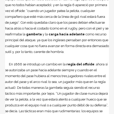
que no todos habían aceptado), y en la regla 6 apareció por primera
vez el offside: “cuando un jugador patea la pelota, cualquier
compañero que esté más cerca de la línea de gol rival estará fuera
de juego”. Con esto quedaba claro que los pases debían efectuarse
hacia atrás o hacia el costado (como en el rugby, pero con el pie) y se
reafirmaba la
gambeta
y la
carga hacia
adelante
como recurso
principal del ataque, ya que los ingleses pensaban por entonces que
cualquier cosa que no fuera avanzar en forma directa era demasiado
sutil y, por lo tanto, carente de hombría.
En 1866 se introdujo un cambio en la
regla del offside
: ahora sí
se autorizaba un pase hacia adelante siempre y cuando en el
momento del pase hubiera al menos tres jugadores rivales entre el
autor del pase y el arco rival (o sea, un jugador más que en la regla
actual). De todas maneras la gambeta seguía siendo el recurso
táctico más importante, por lejos. “Un jugador de clase nunca dejará
de ver la pelota, a la vez que estará atento a cualquier hueco que se
produzca en el equipo rival o a cualquier punto débil de su defensa”,
se decía. Las tácticas eran más que rudimentarias: los equipos se